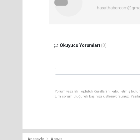
hasathabercom@gmai
Okuyucu Yorumları
(0)
Yorum yazarak Topluluk Kuralları’nı kabul etmiş bulun
tüm sorumluluğu tek başınıza üstleniyorsunuz. Yazıla
Anasayfa
Asayiş