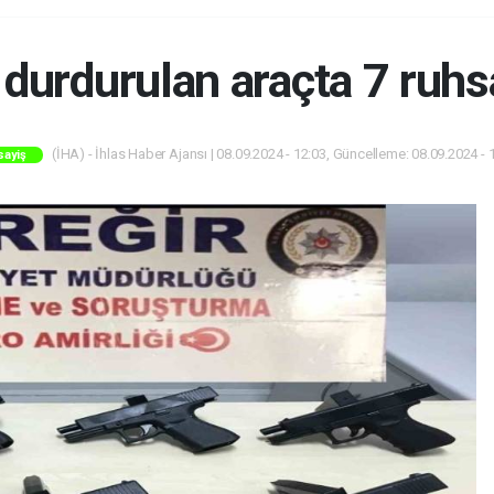
durdurulan araçta 7 ruhsat
(İHA) - İhlas Haber Ajansı | 08.09.2024 - 12:03, Güncelleme: 08.09.2024 - 
sayiş