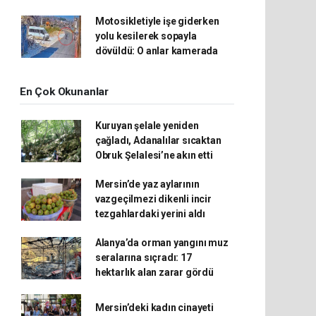
Motosikletiyle işe giderken
yolu kesilerek sopayla
dövüldü: O anlar kamerada
En Çok Okunanlar
Kuruyan şelale yeniden
çağladı, Adanalılar sıcaktan
Obruk Şelalesi’ne akın etti
Mersin’de yaz aylarının
vazgeçilmezi dikenli incir
tezgahlardaki yerini aldı
Alanya’da orman yangını muz
seralarına sıçradı: 17
hektarlık alan zarar gördü
Mersin’deki kadın cinayeti