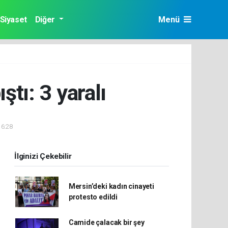
Siyaset
Diğer
Menü
ştı: 3 yaralı
16:28
İlginizi Çekebilir
Mersin’deki kadın cinayeti
protesto edildi
Camide çalacak bir şey