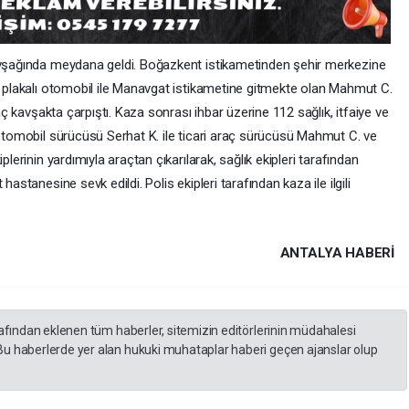
kavşağında meydana geldi. Boğazkent istikametinden şehir merkezine
77 plakalı otomobil ile Manavgat istikametine gitmekte olan Mahmut C.
raç kavşakta çarpıştı. Kaza sonrası ihbar üzerine 112 sağlık, itfaiye ve
 otomobil sürücüsü Serhat K. ile ticari araç sürücüsü Mahmut C. ve
plerinin yardımıyla araçtan çıkarılarak, sağlık ekipleri tarafından
hastanesine sevk edildi. Polis ekipleri tarafından kaza ile ilgili
ANTALYA HABERİ
rafından eklenen tüm haberler, sitemizin editörlerinin müdahalesi
Bu haberlerde yer alan hukuki muhataplar haberi geçen ajanslar olup