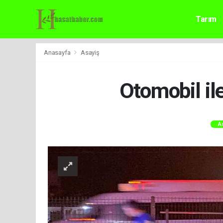
Tarım
Anasayfa
Asayiş
Otomobil ile
A