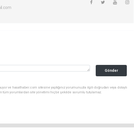
l.com
Gönder
uyor ve hasathaber.com sitesine yaptığınız yorumunuzla ilgili doğrudan veya dolaylı
n tüm yorumlardan site yönetimi hiçbir şekilde sorumlu tutulamaz.