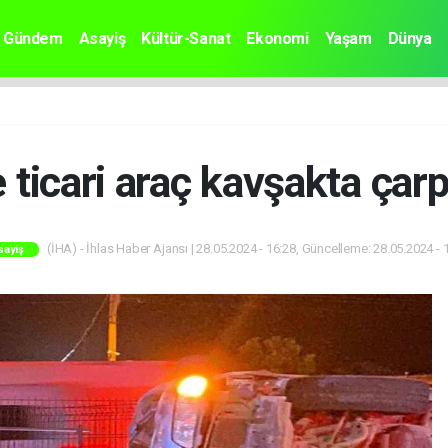
Gündem
Asayiş
Kültür-Sanat
Ekonomi
Yaşam
Dünya
 ticari araç kavşakta çarpı
(İHA) - İhlas Haber Ajansı | 28.05.2024 - 16:28, Güncelleme: 28.05.2024 - 
sayiş