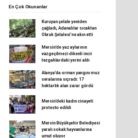
En Çok Okunanlar
Kuruyan şelale yeniden
çağladı, Adanalılar sıcaktan
Obruk Şelalesi’ne akın etti
Mersin’de yaz aylarının
vazgeçilmezi dikenli incir
tezgahlardaki yerini aldı
Alanya’da orman yangını muz
seralarına sıçradı: 17
hektarlık alan zarar gördü
Mersin’deki kadın cinayeti
protesto edildi
Mersin Büyükşehir Belediyesi
yaralı sokak hayvanlarına
umut oluyor