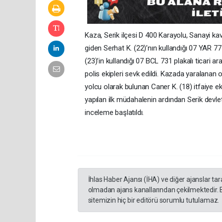
Kaza, Serik ilçesi D 400 Karayolu, Sanayi 
giden Serhat K. (22)’nın kullandığı 07 YAR 
(23)’in kullandığı 07 BCL 731 plakalı ticari a
polis ekipleri sevk edildi. Kazada yaralanan
yolcu olarak bulunan Caner K. (18) itfaiye eki
yapılan ilk müdahalenin ardından Serik devlet 
inceleme başlatıldı.
İhlas Haber Ajansı (İHA) ve diğer ajanslar ta
olmadan ajans kanallarından çekilmektedir. 
sitemizin hiç bir editörü sorumlu tutulamaz.