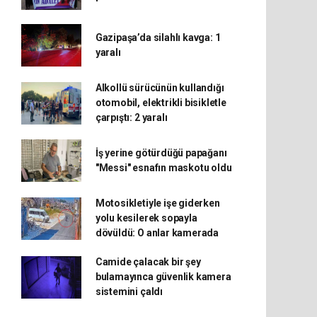
Gazipaşa’da silahlı kavga: 1
yaralı
Alkollü sürücünün kullandığı
otomobil, elektrikli bisikletle
çarpıştı: 2 yaralı
İş yerine götürdüğü papağanı
"Messi" esnafın maskotu oldu
Motosikletiyle işe giderken
yolu kesilerek sopayla
dövüldü: O anlar kamerada
Camide çalacak bir şey
bulamayınca güvenlik kamera
sistemini çaldı