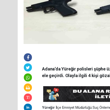
Adana’da Yüreğir polisleri şüphe 
ele geçirdi. Olayla ilgili 4 kişi göza
Yüreğir
İlçe Emniyet Müdürlüğü Suç Önleme 