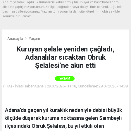
Yorum yazarak Topluluk Kuralları’nı kabul etmiş bulunuyor ve hasathaber.com
sitesine yaptığınız yorumunuzla ilgili doğrudan veya dolaylı tüm sorumluluğu tek
başınıza üstleniyorsunuz. Yazılan tüm yorumlardan site yönetimi hiçbir şekilde
sorumlu tutulamaz.
Anasayfa
Yaşam
Kuruyan şelale yeniden çağladı,
Adanalılar sıcaktan Obruk
Şelalesi’ne akın etti
YAŞAM
(İHA) - İhlas Haber Ajansı | 29.07.2026 - 11:18, Güncelleme: 29.07.2026 - 14:38
Adana’da geçen yıl kuraklık nedeniyle debisi büyük
ölçüde düşerek kuruma noktasına gelen Saimbeyli
ilçesindeki Obruk Şelalesi, bu yıl etkili olan