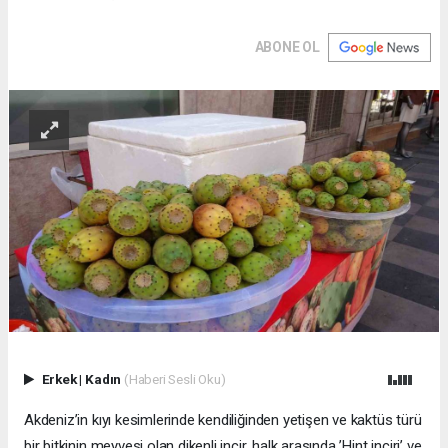
ABONE OL
Erkek
|
Kadın
(Haberi Sesli Oku)
Akdeniz’in kıyı kesimlerinde kendiliğinden yetişen ve kaktüs türü
bir bitkinin meyvesi olan dikenli incir, halk arasında ’Hint inciri’ ve