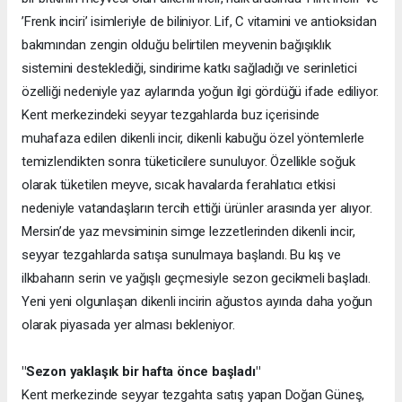
’Frenk inciri’ isimleriyle de biliniyor. Lif, C vitamini ve antioksidan
bakımından zengin olduğu belirtilen meyvenin bağışıklık
sistemini desteklediği, sindirime katkı sağladığı ve serinletici
özelliği nedeniyle yaz aylarında yoğun ilgi gördüğü ifade ediliyor.
Kent merkezindeki seyyar tezgahlarda buz içerisinde
muhafaza edilen dikenli incir, dikenli kabuğu özel yöntemlerle
temizlendikten sonra tüketicilere sunuluyor. Özellikle soğuk
olarak tüketilen meyve, sıcak havalarda ferahlatıcı etkisi
nedeniyle vatandaşların tercih ettiği ürünler arasında yer alıyor.
Mersin’de yaz mevsiminin simge lezzetlerinden dikenli incir,
seyyar tezgahlarda satışa sunulmaya başlandı. Bu kış ve
ilkbaharın serin ve yağışlı geçmesiyle sezon gecikmeli başladı.
Yeni yeni olgunlaşan dikenli incirin ağustos ayında daha yoğun
olarak piyasada yer alması bekleniyor.
"Sezon yaklaşık bir hafta önce başladı"
Kent merkezinde seyyar tezgahta satış yapan Doğan Güneş,