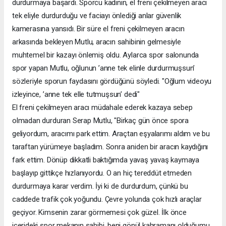
durdurmaya başardı. Sporcu kadının, el freni çekilmeyen aracı
tek eliyle durdurduğu ve faciayı önlediği anlar güvenlik
kamerasına yansıdı. Bir süre el freni çekilmeyen aracın
arkasında bekleyen Mutlu, aracın sahibinin gelmesiyle
muhtemel bir kazayı önlemiş oldu. Aylarca spor salonunda
spor yapan Mutlu, oğlunun ’anne tek elinle durdurmuşsun’
sözleriyle sporun faydasını gördüğünü söyledi. "Oğlum videoyu
izleyince, ’anne tek elle tutmuşsun’ dedi"
El freni çekilmeyen aracı müdahale ederek kazaya sebep
olmadan durduran Serap Mutlu, "Birkaç gün önce spora
geliyordum, aracımı park ettim. Araçtan eşyalarımı aldım ve bu
taraftan yürümeye başladım. Sonra aniden bir aracın kaydığını
fark ettim. Dönüp dikkatli baktığımda yavaş yavaş kaymaya
başlayıp gittikçe hızlanıyordu. O an hiç tereddüt etmeden
durdurmaya karar verdim. İyi ki de durdurdum, çünkü bu
caddede trafik çok yoğundu. Çevre yolunda çok hızlı araçlar
geçiyor. Kimsenin zarar görmemesi çok güzel. İlk önce
içerideki spor mekanın sahibi, beni gönül kahramanı olduğumu