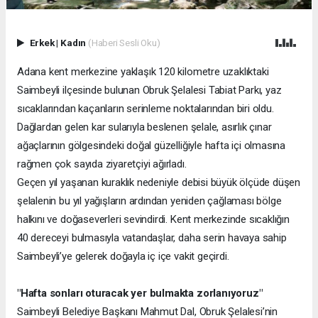
Erkek
|
Kadın
(Haberi Sesli Oku)
Adana kent merkezine yaklaşık 120 kilometre uzaklıktaki
Saimbeyli ilçesinde bulunan Obruk Şelalesi Tabiat Parkı, yaz
sıcaklarından kaçanların serinleme noktalarından biri oldu.
Dağlardan gelen kar sularıyla beslenen şelale, asırlık çınar
ağaçlarının gölgesindeki doğal güzelliğiyle hafta içi olmasına
rağmen çok sayıda ziyaretçiyi ağırladı.
Geçen yıl yaşanan kuraklık nedeniyle debisi büyük ölçüde düşen
şelalenin bu yıl yağışların ardından yeniden çağlaması bölge
halkını ve doğaseverleri sevindirdi. Kent merkezinde sıcaklığın
40 dereceyi bulmasıyla vatandaşlar, daha serin havaya sahip
Saimbeyli’ye gelerek doğayla iç içe vakit geçirdi.
"Hafta sonları oturacak yer bulmakta zorlanıyoruz"
Saimbeyli Belediye Başkanı Mahmut Dal, Obruk Şelalesi’nin