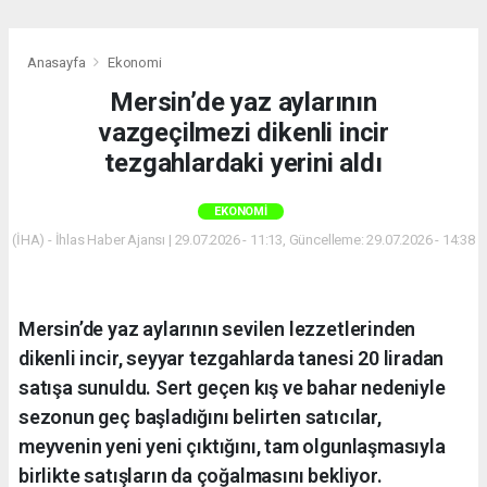
Anasayfa
Ekonomi
Mersin’de yaz aylarının
vazgeçilmezi dikenli incir
tezgahlardaki yerini aldı
EKONOMI
(İHA) - İhlas Haber Ajansı | 29.07.2026 - 11:13, Güncelleme: 29.07.2026 - 14:38
Mersin’de yaz aylarının sevilen lezzetlerinden
dikenli incir, seyyar tezgahlarda tanesi 20 liradan
satışa sunuldu. Sert geçen kış ve bahar nedeniyle
sezonun geç başladığını belirten satıcılar,
meyvenin yeni yeni çıktığını, tam olgunlaşmasıyla
birlikte satışların da çoğalmasını bekliyor.