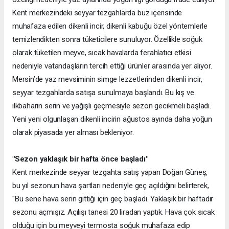
Kent merkezindeki seyyar tezgahlarda buz içerisinde
muhafaza edilen dikenli incir, dikenli kabuğu özel yöntemlerle
temizlendikten sonra tüketicilere sunuluyor. Özellikle soğuk
olarak tüketilen meyve, sıcak havalarda ferahlatıcı etkisi
nedeniyle vatandaşların tercih ettiği ürünler arasında yer alıyor.
Mersin’de yaz mevsiminin simge lezzetlerinden dikenli incir,
seyyar tezgahlarda satışa sunulmaya başlandı. Bu kış ve
ilkbaharın serin ve yağışlı geçmesiyle sezon gecikmeli başladı.
Yeni yeni olgunlaşan dikenli incirin ağustos ayında daha yoğun
olarak piyasada yer alması bekleniyor.
"Sezon yaklaşık bir hafta önce başladı"
Kent merkezinde seyyar tezgahta satış yapan Doğan Güneş,
bu yıl sezonun hava şartları nedeniyle geç açıldığını belirterek,
"Bu sene hava serin gittiği için geç başladı. Yaklaşık bir haftadır
sezonu açmışız. Açılışı tanesi 20 liradan yaptık. Hava çok sıcak
olduğu için bu meyveyi termosta soğuk muhafaza edip