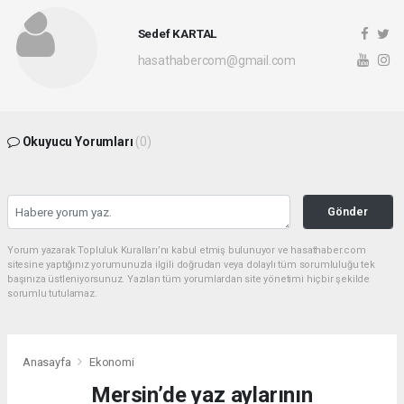
Sedef KARTAL
hasathabercom@gmail.com
Okuyucu Yorumları
(0)
Gönder
Yorum yazarak Topluluk Kuralları’nı kabul etmiş bulunuyor ve hasathaber.com
sitesine yaptığınız yorumunuzla ilgili doğrudan veya dolaylı tüm sorumluluğu tek
başınıza üstleniyorsunuz. Yazılan tüm yorumlardan site yönetimi hiçbir şekilde
sorumlu tutulamaz.
Anasayfa
Ekonomi
Mersin’de yaz aylarının