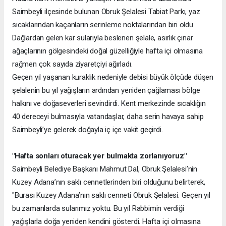
Saimbeyli ilçesinde bulunan Obruk Şelalesi Tabiat Parkı, yaz
sıcaklarından kaçanların serinleme noktalarından biri oldu.
Dağlardan gelen kar sularıyla beslenen şelale, asırlık çınar
ağaçlarının gölgesindeki doğal güzelliğiyle hafta içi olmasına
rağmen çok sayıda ziyaretçiyi ağırladı.
Geçen yıl yaşanan kuraklık nedeniyle debisi büyük ölçüde düşen
şelalenin bu yıl yağışların ardından yeniden çağlaması bölge
halkını ve doğaseverleri sevindirdi. Kent merkezinde sıcaklığın
40 dereceyi bulmasıyla vatandaşlar, daha serin havaya sahip
Saimbeyli’ye gelerek doğayla iç içe vakit geçirdi.
"Hafta sonları oturacak yer bulmakta zorlanıyoruz"
Saimbeyli Belediye Başkanı Mahmut Dal, Obruk Şelalesi’nin
Kuzey Adana’nın saklı cennetlerinden biri olduğunu belirterek,
"Burası Kuzey Adana’nın saklı cenneti Obruk Şelalesi. Geçen yıl
bu zamanlarda sularımız yoktu. Bu yıl Rabbimin verdiği
yağışlarla doğa yeniden kendini gösterdi. Hafta içi olmasına