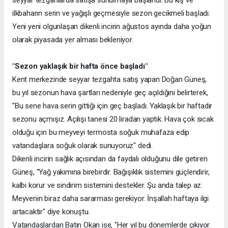
seyyar tezgahlarda satışa sunulmaya başlandı. Bu kış ve
ilkbaharın serin ve yağışlı geçmesiyle sezon gecikmeli başladı.
Yeni yeni olgunlaşan dikenli incirin ağustos ayında daha yoğun
olarak piyasada yer alması bekleniyor.
"Sezon yaklaşık bir hafta önce başladı"
Kent merkezinde seyyar tezgahta satış yapan Doğan Güneş,
bu yıl sezonun hava şartları nedeniyle geç açıldığını belirterek,
"Bu sene hava serin gittiği için geç başladı. Yaklaşık bir haftadır
sezonu açmışız. Açılışı tanesi 20 liradan yaptık. Hava çok sıcak
olduğu için bu meyveyi termosta soğuk muhafaza edip
vatandaşlara soğuk olarak sunuyoruz" dedi.
Dikenli incirin sağlık açısından da faydalı olduğunu dile getiren
Güneş, "Yağ yakımına birebirdir. Bağışıklık sistemini güçlendirir,
kalbi korur ve sindirim sistemini destekler. Şu anda talep az.
Meyvenin biraz daha sararması gerekiyor. İnşallah haftaya ilgi
artacaktır" diye konuştu.
Vatandaşlardan Batın Okan ise, "Her yıl bu dönemlerde çıkıyor.