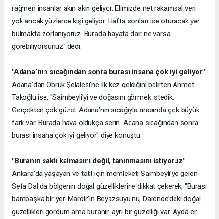
rağmen insanlar akın akın geliyor. Elimizde net rakamsal veri
yok ancak yüzlerce kişi geliyor. Hafta sonları ise oturacak yer
bulmakta zorlanıyoruz. Burada hayata dair ne varsa
görebiliyorsunuz" dedi.
"Adana’nın sıcağından sonra burası insana çok iyi geliyor"
Adana’dan Obruk Şelalesi’ne ilk kez geldiğini belirten Ahmet
Takoğlu ise, "Saimbeyli’yi ve doğasını görmek istedik.
Gerçekten çok güzel. Adana’nın sıcağıyla arasında çok büyük
fark var. Burada hava oldukça serin. Adana sıcağından sonra
burası insana çok iyi geliyor" diye konuştu.
"Buranın saklı kalmasını değil, tanınmasını istiyoruz"
Ankara’da yaşayan ve tatil için memleketi Saimbeyli’ye gelen
Sefa Dal da bölgenin doğal güzelliklerine dikkat çekerek, "Burası
bambaşka bir yer. Mardin’in Beyazsuyu’nu, Darende’deki doğal
güzellikleri gördüm ama buranın ayrı bir güzelliği var. Ayda en