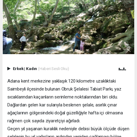
Erkek
|
Kadın
(Haberi Sesli Oku)
Adana kent merkezine yaklaşık 120 kilometre uzaklıktaki
Saimbeyli ilçesinde bulunan Obruk Şelalesi Tabiat Parkı, yaz
sıcaklarından kaçanların serinleme noktalarından biri oldu.
Dağlardan gelen kar sularıyla beslenen şelale, asırlık çınar
ağaçlarının gölgesindeki doğal güzelliğiyle hafta içi olmasına
rağmen çok sayıda ziyaretçiyi ağırladı.
Geçen yıl yaşanan kuraklık nedeniyle debisi büyük ölçüde düşen
şelalenin bu yıl yağışların ardından yeniden çağlaması bölge