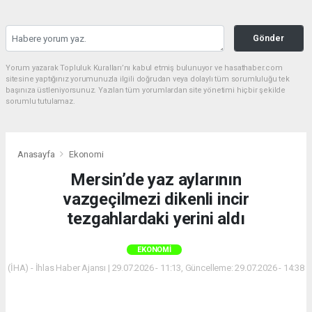
Gönder
Yorum yazarak Topluluk Kuralları’nı kabul etmiş bulunuyor ve hasathaber.com
sitesine yaptığınız yorumunuzla ilgili doğrudan veya dolaylı tüm sorumluluğu tek
başınıza üstleniyorsunuz. Yazılan tüm yorumlardan site yönetimi hiçbir şekilde
sorumlu tutulamaz.
Anasayfa
Ekonomi
Mersin’de yaz aylarının
vazgeçilmezi dikenli incir
tezgahlardaki yerini aldı
EKONOMI
(İHA) - İhlas Haber Ajansı | 29.07.2026 - 11:13, Güncelleme: 29.07.2026 - 14:38