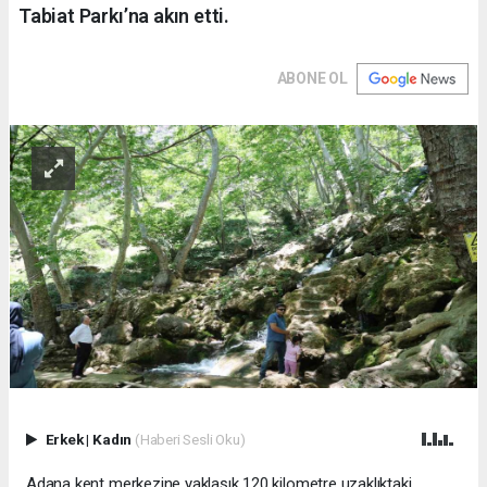
Tabiat Parkı’na akın etti.
ABONE OL
Erkek
|
Kadın
(Haberi Sesli Oku)
Adana kent merkezine yaklaşık 120 kilometre uzaklıktaki