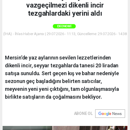
vazgeçilmezi dikenli incir
tezgahlardaki yerini aldı
EKONOMI
(İHA) - İhlas Haber Ajansı | 29.07.2026 - 11:13, Güncelleme: 29.07.2026 - 14:38
Mersin’de yaz aylarının sevilen lezzetlerinden
dikenli incir, seyyar tezgahlarda tanesi 20 liradan
satışa sunuldu. Sert geçen kış ve bahar nedeniyle
sezonun geç başladığını belirten satıcılar,
meyvenin yeni yeni çıktığını, tam olgunlaşmasıyla
birlikte satışların da çoğalmasını bekliyor.
ABONE OL