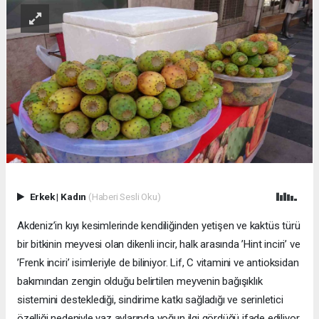
Erkek
|
Kadın
(Haberi Sesli Oku)
Akdeniz’in kıyı kesimlerinde kendiliğinden yetişen ve kaktüs türü
bir bitkinin meyvesi olan dikenli incir, halk arasında ’Hint inciri’ ve
’Frenk inciri’ isimleriyle de biliniyor. Lif, C vitamini ve antioksidan
bakımından zengin olduğu belirtilen meyvenin bağışıklık
sistemini desteklediği, sindirime katkı sağladığı ve serinletici
özelliği nedeniyle yaz aylarında yoğun ilgi gördüğü ifade ediliyor.