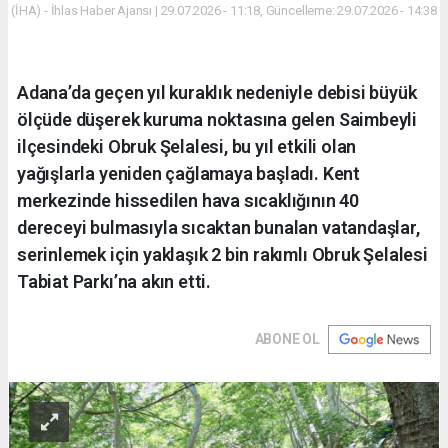
(İHA) - İhlas Haber Ajansı | 29.07.2026 - 11:18, Güncelleme: 29.07.2026 - 14:38
Adana’da geçen yıl kuraklık nedeniyle debisi büyük
ölçüde düşerek kuruma noktasına gelen Saimbeyli
ilçesindeki Obruk Şelalesi, bu yıl etkili olan
yağışlarla yeniden çağlamaya başladı. Kent
merkezinde hissedilen hava sıcaklığının 40
dereceyi bulmasıyla sıcaktan bunalan vatandaşlar,
serinlemek için yaklaşık 2 bin rakımlı Obruk Şelalesi
Tabiat Parkı’na akın etti.
ABONE OL