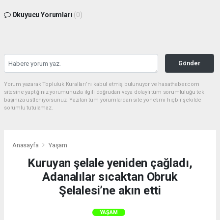
Okuyucu Yorumları
(0)
Gönder
Yorum yazarak Topluluk Kuralları’nı kabul etmiş bulunuyor ve hasathaber.com
sitesine yaptığınız yorumunuzla ilgili doğrudan veya dolaylı tüm sorumluluğu tek
başınıza üstleniyorsunuz. Yazılan tüm yorumlardan site yönetimi hiçbir şekilde
sorumlu tutulamaz.
Anasayfa
Yaşam
Kuruyan şelale yeniden çağladı,
Adanalılar sıcaktan Obruk
Şelalesi’ne akın etti
YAŞAM