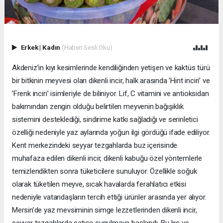
Erkek
|
Kadın
(Haberi Sesli Oku)
Akdeniz’in kıyı kesimlerinde kendiliğinden yetişen ve kaktüs türü
bir bitkinin meyvesi olan dikenli incir, halk arasında ’Hint inciri’ ve
’Frenk inciri’ isimleriyle de biliniyor. Lif, C vitamini ve antioksidan
bakımından zengin olduğu belirtilen meyvenin bağışıklık
sistemini desteklediği, sindirime katkı sağladığı ve serinletici
özelliği nedeniyle yaz aylarında yoğun ilgi gördüğü ifade ediliyor.
Kent merkezindeki seyyar tezgahlarda buz içerisinde
muhafaza edilen dikenli incir, dikenli kabuğu özel yöntemlerle
temizlendikten sonra tüketicilere sunuluyor. Özellikle soğuk
olarak tüketilen meyve, sıcak havalarda ferahlatıcı etkisi
nedeniyle vatandaşların tercih ettiği ürünler arasında yer alıyor.
Mersin’de yaz mevsiminin simge lezzetlerinden dikenli incir,