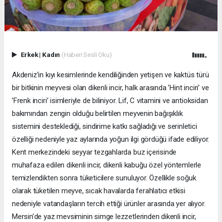
Erkek
|
Kadın
(Haberi Sesli Oku)
Akdeniz’in kıyı kesimlerinde kendiliğinden yetişen ve kaktüs türü
bir bitkinin meyvesi olan dikenli incir, halk arasında ’Hint inciri’ ve
’Frenk inciri’ isimleriyle de biliniyor. Lif, C vitamini ve antioksidan
bakımından zengin olduğu belirtilen meyvenin bağışıklık
sistemini desteklediği, sindirime katkı sağladığı ve serinletici
özelliği nedeniyle yaz aylarında yoğun ilgi gördüğü ifade ediliyor.
Kent merkezindeki seyyar tezgahlarda buz içerisinde
muhafaza edilen dikenli incir, dikenli kabuğu özel yöntemlerle
temizlendikten sonra tüketicilere sunuluyor. Özellikle soğuk
olarak tüketilen meyve, sıcak havalarda ferahlatıcı etkisi
nedeniyle vatandaşların tercih ettiği ürünler arasında yer alıyor.
Mersin’de yaz mevsiminin simge lezzetlerinden dikenli incir,