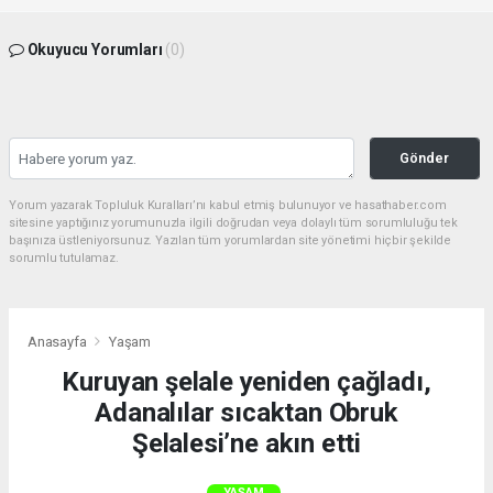
Okuyucu Yorumları
(0)
Gönder
Yorum yazarak Topluluk Kuralları’nı kabul etmiş bulunuyor ve hasathaber.com
sitesine yaptığınız yorumunuzla ilgili doğrudan veya dolaylı tüm sorumluluğu tek
başınıza üstleniyorsunuz. Yazılan tüm yorumlardan site yönetimi hiçbir şekilde
sorumlu tutulamaz.
Anasayfa
Yaşam
Kuruyan şelale yeniden çağladı,
Adanalılar sıcaktan Obruk
Şelalesi’ne akın etti
YAŞAM