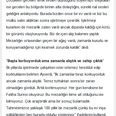
çocukken geceleri terlik sesleri duyduğunu söylemişti. Başkaları
ise geceleri bu bölgede birinin atla dolaştığını, sürekli nal sesleri
geldiğini anlatıyordu. Burada bizden önce bir ev vardı ve biz bu
mülkü satın aldıktan sonra işletmeye çevirdik. İşletmeyi
kurarken de mezarlık zaten vardı ancak dışarıda kaldığı için kötü
bir görüntü oluşturuyordu. Biz de içeri alıp bakımını yaptık.
Mezarlığın ortasından geçen bir ağaç vardı, zamanla kurudu ve
koruyamadığımız için kesmek zorunda kaldık" dedi.
"Başta korkuyorduk ama zamanla alıştık ve sahip çıktık"
İlk yıllarda işletmede çalışırken ister istemez tereddüt edip
korktuklarını belirten Ayverdi, "İlk zamanlar biraz korkuyorduk
ancak zamanla alıştık. Temiz tuttuktan sonra bir zararı
olmadığını gördük. Artık korkmuyoruz. Her gün kendisine bir
Fatiha Suresi okuyoruz. Bu mezarlığın kime ait olduğunu ise
bilmiyoruz. Çok araştırdık ama bir sonuç bulamadık.
Tahminimizce yaklaşık 100 yıllık bir mezarlık çünkü bu ev inşa
edildiğinden beri burada olduğu söyleniyor" ifadelerini kullandı.