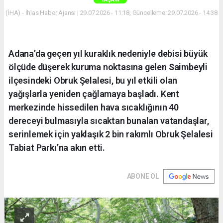
(İHA) - İhlas Haber Ajansı | 29.07.2026 - 11:18, Güncelleme: 29.07.2026 - 14:38
Adana’da geçen yıl kuraklık nedeniyle debisi büyük
ölçüde düşerek kuruma noktasına gelen Saimbeyli
ilçesindeki Obruk Şelalesi, bu yıl etkili olan
yağışlarla yeniden çağlamaya başladı. Kent
merkezinde hissedilen hava sıcaklığının 40
dereceyi bulmasıyla sıcaktan bunalan vatandaşlar,
serinlemek için yaklaşık 2 bin rakımlı Obruk Şelalesi
Tabiat Parkı’na akın etti.
ABONE OL