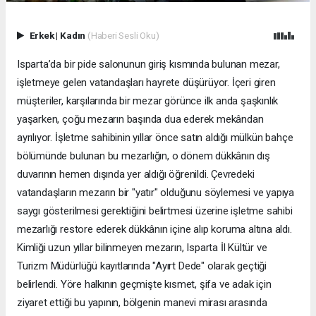
Erkek
|
Kadın
(Haberi Sesli Oku)
Isparta’da bir pide salonunun giriş kısmında bulunan mezar,
işletmeye gelen vatandaşları hayrete düşürüyor. İçeri giren
müşteriler, karşılarında bir mezar görünce ilk anda şaşkınlık
yaşarken, çoğu mezarın başında dua ederek mekândan
ayrılıyor. İşletme sahibinin yıllar önce satın aldığı mülkün bahçe
bölümünde bulunan bu mezarlığın, o dönem dükkânın dış
duvarının hemen dışında yer aldığı öğrenildi. Çevredeki
vatandaşların mezarın bir "yatır" olduğunu söylemesi ve yapıya
saygı gösterilmesi gerektiğini belirtmesi üzerine işletme sahibi
mezarlığı restore ederek dükkânın içine alıp koruma altına aldı.
Kimliği uzun yıllar bilinmeyen mezarın, Isparta İl Kültür ve
Turizm Müdürlüğü kayıtlarında "Ayırt Dede" olarak geçtiği
belirlendi. Yöre halkının geçmişte kısmet, şifa ve adak için
ziyaret ettiği bu yapının, bölgenin manevi mirası arasında