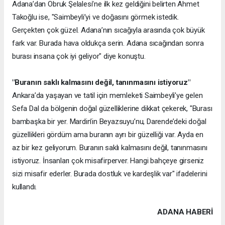
Adana’dan Obruk Şelalesi’ne ilk kez geldiğini belirten Ahmet
Takoğlu ise, "Saimbeyli’yi ve doğasını görmek istedik.
Gerçekten çok güzel. Adana’nın sıcağıyla arasında çok büyük
fark var. Burada hava oldukça serin. Adana sıcağından sonra
burası insana çok iyi geliyor" diye konuştu.
"Buranın saklı kalmasını değil, tanınmasını istiyoruz"
Ankara’da yaşayan ve tatil için memleketi Saimbeyli’ye gelen
Sefa Dal da bölgenin doğal güzelliklerine dikkat çekerek, "Burası
bambaşka bir yer. Mardin’in Beyazsuyu’nu, Darende’deki doğal
güzellikleri gördüm ama buranın ayrı bir güzelliği var. Ayda en
az bir kez geliyorum. Buranın saklı kalmasını değil, tanınmasını
istiyoruz. İnsanları çok misafirperver. Hangi bahçeye girseniz
sizi misafir ederler. Burada dostluk ve kardeşlik var" ifadelerini
kullandı.
ADANA HABERİ