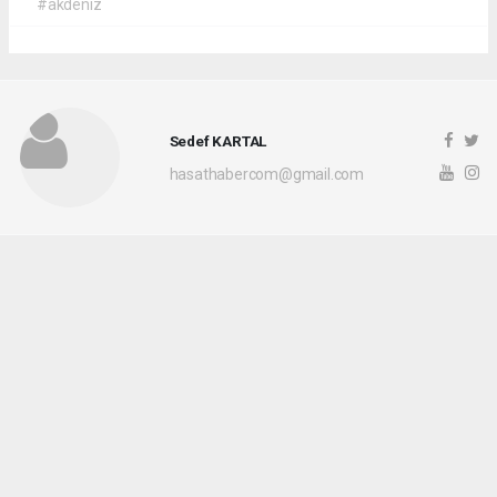
#akdeniz
Sedef KARTAL
hasathabercom@gmail.com
Okuyucu Yorumları
(0)
Gönder
Yorum yazarak Topluluk Kuralları’nı kabul etmiş bulunuyor ve hasathaber.com
sitesine yaptığınız yorumunuzla ilgili doğrudan veya dolaylı tüm sorumluluğu tek
başınıza üstleniyorsunuz. Yazılan tüm yorumlardan site yönetimi hiçbir şekilde
sorumlu tutulamaz.