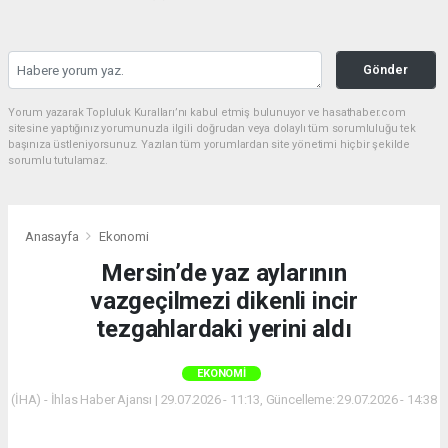
Gönder
Yorum yazarak Topluluk Kuralları’nı kabul etmiş bulunuyor ve hasathaber.com
sitesine yaptığınız yorumunuzla ilgili doğrudan veya dolaylı tüm sorumluluğu tek
başınıza üstleniyorsunuz. Yazılan tüm yorumlardan site yönetimi hiçbir şekilde
sorumlu tutulamaz.
Anasayfa
Ekonomi
Mersin’de yaz aylarının
vazgeçilmezi dikenli incir
tezgahlardaki yerini aldı
EKONOMI
(İHA) - İhlas Haber Ajansı | 29.07.2026 - 11:13, Güncelleme: 29.07.2026 - 14:38