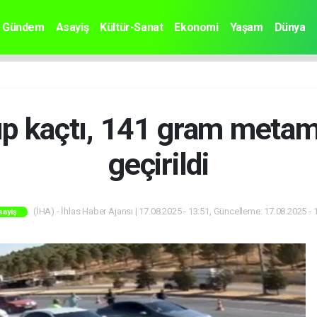
Gündem
Asayiş
Kültür-Sanat
Ekonomi
Yaşam
Dünya
ıp kaçtı, 141 gram meta
geçirildi
(İHA) - İhlas Haber Ajansı | 17.08.2025 - 13:51, Güncelleme: 17.08.2025 - 
sayiş