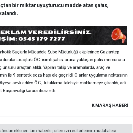
açtan bir miktar uyuşturucu madde atan şahıs,
kalandı.
Narkotik Suçlarla Mücadele Şube Müdürlüğü ekiplerince Gaziantep
durulan araçtaki Ö.C. isimli şahıs, araca yaklaşan polis memuruna
ç unsuru araçtan atıldı. Yapılan takip ve aramalarda, araç ve
ile 9 sentetik ecza hapı ele geçirildi. O anlar uygulama noktasının
liyeye sevk edilen Ö.C., tutuklama talebiyle mahkemeye çıkarıldı, adli
 Başsavcılığı karara itiraz etti.
K.MARAŞ HABERİ
rafından eklenen tüm haberler, sitemizin editörlerinin müdahalesi