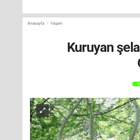
Anasayfa
Yaşam
Kuruyan şelal
Y