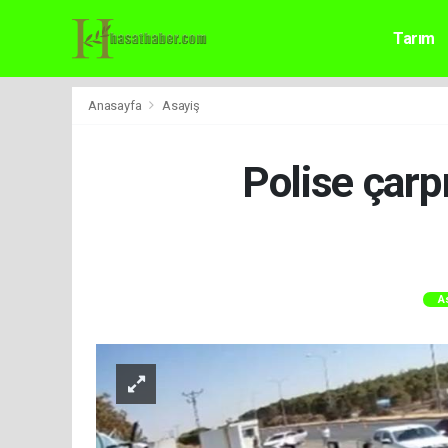
Tarım
Anasayfa
Asayiş
Polise çarp
A