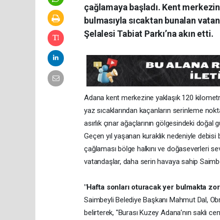
çağlamaya başladı. Kent merkezind
bulmasıyla sıcaktan bunalan vatand
Şelalesi Tabiat Parkı’na akın etti.
Adana kent merkezine yaklaşık 120 kilometre 
yaz sıcaklarından kaçanların serinleme noktal
asırlık çınar ağaçlarının gölgesindeki doğal g
Geçen yıl yaşanan kuraklık nedeniyle debisi 
çağlaması bölge halkını ve doğaseverleri sev
vatandaşlar, daha serin havaya sahip Saimbeyl
"Hafta sonları oturacak yer bulmakta zor
Saimbeyli Belediye Başkanı Mahmut Dal, Obru
belirterek, "Burası Kuzey Adana’nın saklı cen