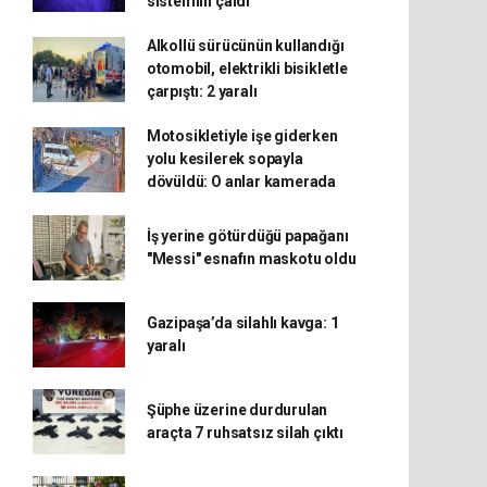
sistemini çaldı
Alkollü sürücünün kullandığı
otomobil, elektrikli bisikletle
çarpıştı: 2 yaralı
Motosikletiyle işe giderken
yolu kesilerek sopayla
dövüldü: O anlar kamerada
İş yerine götürdüğü papağanı
"Messi" esnafın maskotu oldu
Gazipaşa’da silahlı kavga: 1
yaralı
Şüphe üzerine durdurulan
araçta 7 ruhsatsız silah çıktı