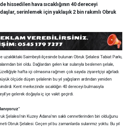
e hissedilen hava sıcaklığının 40 dereceyi
aşlar, serinlemek için yaklaşık 2 bin rakımlı Obruk
uzaklıktaki Saimbeyli ilçesinde bulunan Obruk Şelalesi Tabiat Parkı,
arından biri oldu. Dağlardan gelen kar sularıyla beslenen şelale,
üzelliğiyle hafta içi olmasına rağmen çok sayıda ziyaretçiyi ağırladı.
büyük ölçüde düşen şelalenin bu yıl yağışların ardından yeniden
indirdi. Kent merkezinde sıcaklığın 40 dereceyi bulmasıyla
i’ye gelerek doğayla iç içe vakit geçirdi.
lanıyoruz"
k Şelalesi’nin Kuzey Adana’nın saklı cennetlerinden biri olduğunu
neti Obruk Şelalesi. Geçen yıl bu zamanlarda sularımız yoktu. Bu yıl