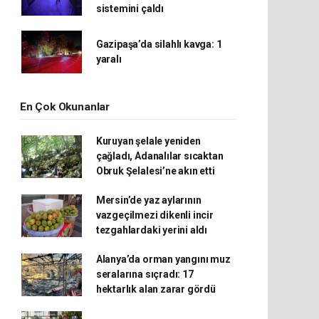
sistemini çaldı
Gazipaşa’da silahlı kavga: 1
yaralı
En Çok Okunanlar
Kuruyan şelale yeniden
çağladı, Adanalılar sıcaktan
Obruk Şelalesi’ne akın etti
Mersin’de yaz aylarının
vazgeçilmezi dikenli incir
tezgahlardaki yerini aldı
Alanya’da orman yangını muz
seralarına sıçradı: 17
hektarlık alan zarar gördü