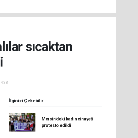
lılar sıcaktan
i
14:38
İlginizi Çekebilir
Mersin’deki kadın cinayeti
protesto edildi