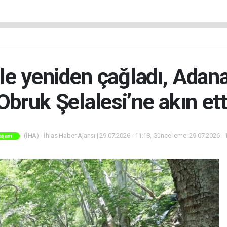
e yeniden çağladı, Adana
Obruk Şelalesi’ne akın ett
(İHA) - İhlas Haber Ajansı | 29.07.2026 - 11:18, Güncelleme: 29.07.2026 - 
aşam