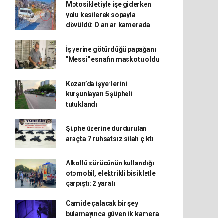
Motosikletiyle işe giderken
yolu kesilerek sopayla
dövüldü: O anlar kamerada
İş yerine götürdüğü papağanı
"Messi" esnafın maskotu oldu
Kozan’da işyerlerini
kurşunlayan 5 şüpheli
tutuklandı
Şüphe üzerine durdurulan
araçta 7 ruhsatsız silah çıktı
Alkollü sürücünün kullandığı
otomobil, elektrikli bisikletle
çarpıştı: 2 yaralı
Camide çalacak bir şey
bulamayınca güvenlik kamera