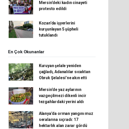
Mersin’deki kadın cinayeti
protesto edildi
Kozan’da işyerlerini
kurşunlayan 5 şüpheli
tutuklandı
En Çok Okunanlar
Kuruyan şelale yeniden
çağladı, Adanalılar sıcaktan
Obruk Şelalesi’ne akın etti
Mersin’de yaz aylarının
vazgeçilmezi dikenli incir
tezgahlardaki yerini aldı
Alanya’da orman yangını muz
seralarına sıçradı: 17
hektarlık alan zarar gördü