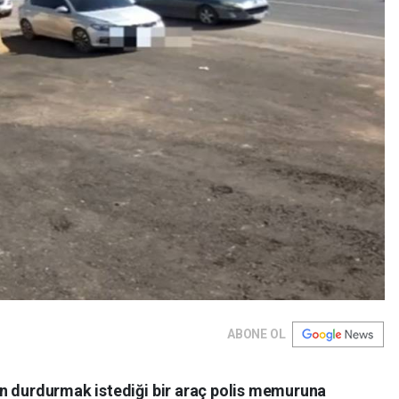
ABONE OL
n durdurmak istediği bir araç polis memuruna