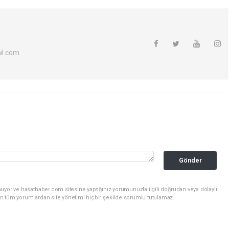
l.com
Gönder
uyor ve hasathaber.com sitesine yaptığınız yorumunuzla ilgili doğrudan veya dolaylı
n tüm yorumlardan site yönetimi hiçbir şekilde sorumlu tutulamaz.