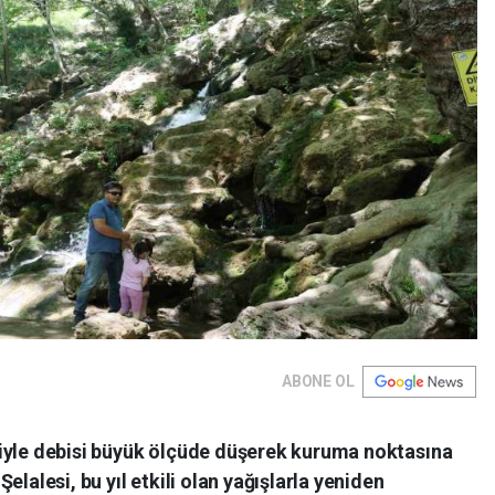
ABONE OL
iyle debisi büyük ölçüde düşerek kuruma noktasına
elalesi, bu yıl etkili olan yağışlarla yeniden