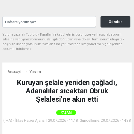
Gönder
Yorum yazarak Topluluk Kuralları’nı kabul etmiş bulunuyor ve hasathaber.com
sitesine yaptığınız yorumunuzla ilgili doğrudan veya dolaylı tüm sorumluluğu tek
başınıza üstleniyorsunuz. Yazılan tüm yorumlardan site yönetimi hiçbir şekilde
sorumlu tutulamaz.
Anasayfa
Yaşam
Kuruyan şelale yeniden çağladı,
Adanalılar sıcaktan Obruk
Şelalesi’ne akın etti
YAŞAM
(İHA) - İhlas Haber Ajansı | 29.07.2026 - 11:18, Güncelleme: 29.07.2026 - 14:38