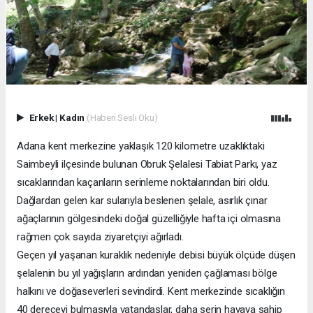
Erkek
|
Kadın
(Haberi Sesli Oku)
Adana kent merkezine yaklaşık 120 kilometre uzaklıktaki
Saimbeyli ilçesinde bulunan Obruk Şelalesi Tabiat Parkı, yaz
sıcaklarından kaçanların serinleme noktalarından biri oldu.
Dağlardan gelen kar sularıyla beslenen şelale, asırlık çınar
ağaçlarının gölgesindeki doğal güzelliğiyle hafta içi olmasına
rağmen çok sayıda ziyaretçiyi ağırladı.
Geçen yıl yaşanan kuraklık nedeniyle debisi büyük ölçüde düşen
şelalenin bu yıl yağışların ardından yeniden çağlaması bölge
halkını ve doğaseverleri sevindirdi. Kent merkezinde sıcaklığın
40 dereceyi bulmasıyla vatandaşlar, daha serin havaya sahip