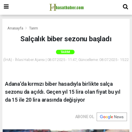
Anasayfa
Tarım
Salçalık biber sezonu başladı
TARIM
(İHA) - İhlas Haber Ajansı | 08.07.2025 - 11:47, Güncelleme: 08.07.2025 - 15:22
Adana’da kırmızı biber hasadıyla birlikte salça
sezonu da açıldı. Geçen yıl 15 lira olan fiyat bu yıl
da 15 ile 20 lira arasında değişiyor
ABONE OL