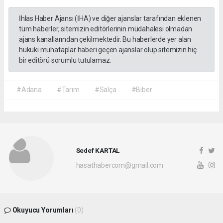
İhlas Haber Ajansı (İHA) ve diğer ajanslar tarafından eklenen
tüm haberler, sitemizin editörlerinin müdahalesi olmadan
ajans kanallarından çekilmektedir. Bu haberlerde yer alan
hukuki muhataplar haberi geçen ajanslar olup sitemizin hiç
bir editörü sorumlu tutulamaz.
#Adana
#Tarım
#Salça
#Biber
Sedef KARTAL
hasathabercom@gmail.com
Okuyucu Yorumları
(0)