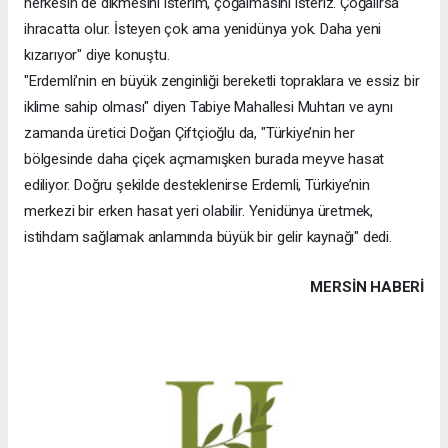
herkesin de dikmesini isterim, çoğalmasını isteriz. Çoğalırsa
ihracatta olur. İsteyen çok ama yenidünya yok. Daha yeni
kızarıyor" diye konuştu.
"Erdemli’nin en büyük zenginliği bereketli topraklara ve essiz bir
iklime sahip olması" diyen Tabiye Mahallesi Muhtarı ve aynı
zamanda üretici Doğan Çiftçioğlu da, "Türkiye’nin her
bölgesinde daha çiçek açmamışken burada meyve hasat
ediliyor. Doğru şekilde desteklenirse Erdemli, Türkiye’nin
merkezi bir erken hasat yeri olabilir. Yenidünya üretmek,
istihdam sağlamak anlamında büyük bir gelir kaynağı" dedi.
MERSIN HABERİ