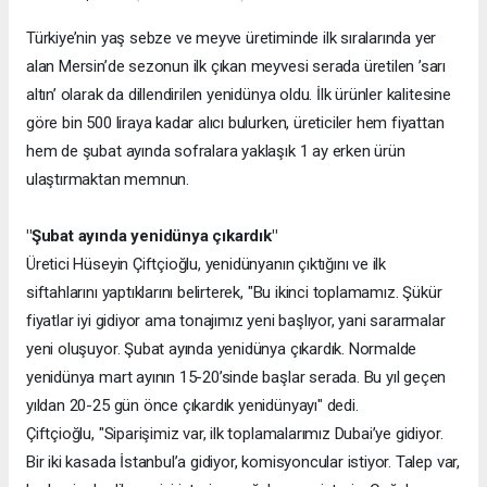
Türkiye’nin yaş sebze ve meyve üretiminde ilk sıralarında yer
alan Mersin’de sezonun ilk çıkan meyvesi serada üretilen ’sarı
altın’ olarak da dillendirilen yenidünya oldu. İlk ürünler kalitesine
göre bin 500 liraya kadar alıcı bulurken, üreticiler hem fiyattan
hem de şubat ayında sofralara yaklaşık 1 ay erken ürün
ulaştırmaktan memnun.
"Şubat ayında yenidünya çıkardık"
Üretici Hüseyin Çiftçioğlu, yenidünyanın çıktığını ve ilk
siftahlarını yaptıklarını belirterek, "Bu ikinci toplamamız. Şükür
fiyatlar iyi gidiyor ama tonajımız yeni başlıyor, yani sararmalar
yeni oluşuyor. Şubat ayında yenidünya çıkardık. Normalde
yenidünya mart ayının 15-20’sinde başlar serada. Bu yıl geçen
yıldan 20-25 gün önce çıkardık yenidünyayı" dedi.
Çiftçioğlu, "Siparişimiz var, ilk toplamalarımız Dubai’ye gidiyor.
Bir iki kasada İstanbul’a gidiyor, komisyoncular istiyor. Talep var,