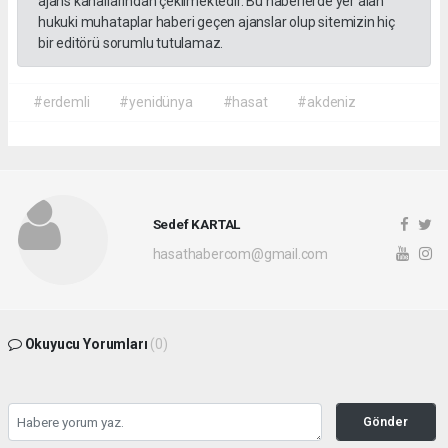
ajans kanallarından çekilmektedir. Bu haberlerde yer alan
hukuki muhataplar haberi geçen ajanslar olup sitemizin hiç
bir editörü sorumlu tutulamaz.
#erdemli
#yenidünya
#hasat
#akdeniz
Sedef KARTAL
hasathabercom@gmail.com
Okuyucu Yorumları
(0)
Gönder