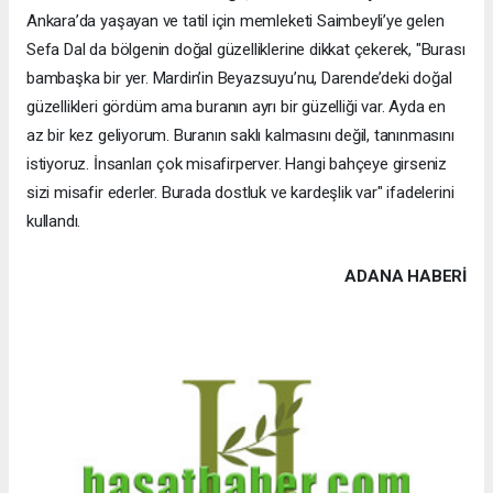
Ankara’da yaşayan ve tatil için memleketi Saimbeyli’ye gelen
Sefa Dal da bölgenin doğal güzelliklerine dikkat çekerek, "Burası
bambaşka bir yer. Mardin’in Beyazsuyu’nu, Darende’deki doğal
güzellikleri gördüm ama buranın ayrı bir güzelliği var. Ayda en
az bir kez geliyorum. Buranın saklı kalmasını değil, tanınmasını
istiyoruz. İnsanları çok misafirperver. Hangi bahçeye girseniz
sizi misafir ederler. Burada dostluk ve kardeşlik var" ifadelerini
kullandı.
ADANA HABERİ