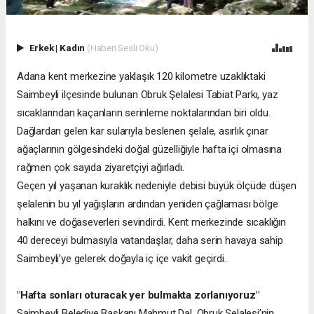
Erkek
|
Kadın
(Haberi Sesli Oku)
Adana kent merkezine yaklaşık 120 kilometre uzaklıktaki
Saimbeyli ilçesinde bulunan Obruk Şelalesi Tabiat Parkı, yaz
sıcaklarından kaçanların serinleme noktalarından biri oldu.
Dağlardan gelen kar sularıyla beslenen şelale, asırlık çınar
ağaçlarının gölgesindeki doğal güzelliğiyle hafta içi olmasına
rağmen çok sayıda ziyaretçiyi ağırladı.
Geçen yıl yaşanan kuraklık nedeniyle debisi büyük ölçüde düşen
şelalenin bu yıl yağışların ardından yeniden çağlaması bölge
halkını ve doğaseverleri sevindirdi. Kent merkezinde sıcaklığın
40 dereceyi bulmasıyla vatandaşlar, daha serin havaya sahip
Saimbeyli’ye gelerek doğayla iç içe vakit geçirdi.
"Hafta sonları oturacak yer bulmakta zorlanıyoruz"
Saimbeyli Belediye Başkanı Mahmut Dal, Obruk Şelalesi’nin