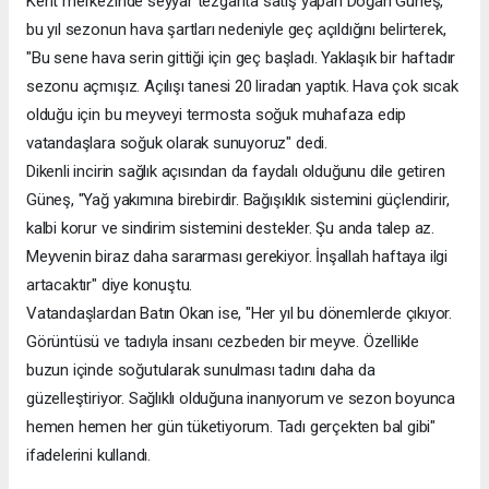
Kent merkezinde seyyar tezgahta satış yapan Doğan Güneş,
bu yıl sezonun hava şartları nedeniyle geç açıldığını belirterek,
"Bu sene hava serin gittiği için geç başladı. Yaklaşık bir haftadır
sezonu açmışız. Açılışı tanesi 20 liradan yaptık. Hava çok sıcak
olduğu için bu meyveyi termosta soğuk muhafaza edip
vatandaşlara soğuk olarak sunuyoruz" dedi.
Dikenli incirin sağlık açısından da faydalı olduğunu dile getiren
Güneş, "Yağ yakımına birebirdir. Bağışıklık sistemini güçlendirir,
kalbi korur ve sindirim sistemini destekler. Şu anda talep az.
Meyvenin biraz daha sararması gerekiyor. İnşallah haftaya ilgi
artacaktır" diye konuştu.
Vatandaşlardan Batın Okan ise, "Her yıl bu dönemlerde çıkıyor.
Görüntüsü ve tadıyla insanı cezbeden bir meyve. Özellikle
buzun içinde soğutularak sunulması tadını daha da
güzelleştiriyor. Sağlıklı olduğuna inanıyorum ve sezon boyunca
hemen hemen her gün tüketiyorum. Tadı gerçekten bal gibi"
ifadelerini kullandı.