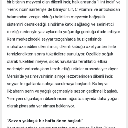
bir bitkinin meyvesi olan dikenli incir, halk arasında ’Hint inciri’ ve
’Frenk inciri’ isimleriyle de biliniyor. Lif, C vitamini ve antioksidan
bakımından zengin olduğu belirtilen meyvenin bağışıklık
sistemini desteklediği, sindirime katkı sağladığı ve serinletici
özelliği nedeniyle yaz aylarında yoğun ilgi gördüğü ifade ediliyor.
Kent merkezindeki seyyar tezgahlarda buz içerisinde
muhafaza edilen dikenli incir, dikenli kabuğu özel yöntemlerle
temizlendikten sonra tüketicilere sunuluyor. Özellikle soğuk
olarak tüketilen meyve, sıcak havalarda ferahlatıcı etkisi
nedeniyle vatandaşların tercih ettiği ürünler arasında yer alıyor.
Mersin’de yaz mevsiminin simge lezzetlerinden dikenli incir,
seyyar tezgahlarda satışa sunulmaya başlandı. Bu kış ve
ilkbaharın serin ve yağışlı geçmesiyle sezon gecikmeli başladı.
Yeni yeni olgunlaşan dikenli incirin ağustos ayında daha yoğun
olarak piyasada yer alması bekleniyor.
"Sezon yaklaşık bir hafta önce başladı"