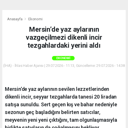
Anasayfa
Ekonomi
Mersin’de yaz aylarının
vazgeçilmezi dikenli incir
tezgahlardaki yerini aldı
EKONOMI
(İHA) - İhlas Haber Ajansı | 29.07.2026 - 11:13, Güncelleme: 29.07.2026 - 14:38
Mersin’de yaz aylarının sevilen lezzetlerinden
dikenli incir, seyyar tezgahlarda tanesi 20 liradan
satışa sunuldu. Sert geçen kış ve bahar nedeniyle
sezonun geç başladığını belirten satıcılar,
meyvenin yeni yeni çıktığını, tam olgunlaşmasıyla
birlikte satışların da çoğalmasını bekliyor.