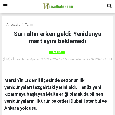
Anasayfa
Tarım
Sarı altın erken geldi: Yenidünya
mart ayını beklemedi
TARIM
(İHA) - İhlas Haber Ajansı | 27.02.2026 - 14:16, Güncelleme: 27.02.2026 - 15:31
Mersin’in Erdemli ilçesinde sezonun ilk
yenidünyaları tezgahtaki yerini aldı. Henüz yeni
kızarmaya başlayan Malta eriği olarak da bilinen
yenidünyaların ilk ürün paketleri Dubai, İstanbul ve
Ankara yolcusu.