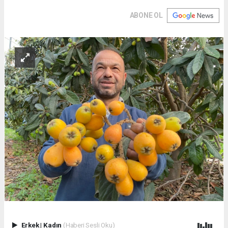
ABONE OL
Erkek
|
Kadın
(Haberi Sesli Oku)