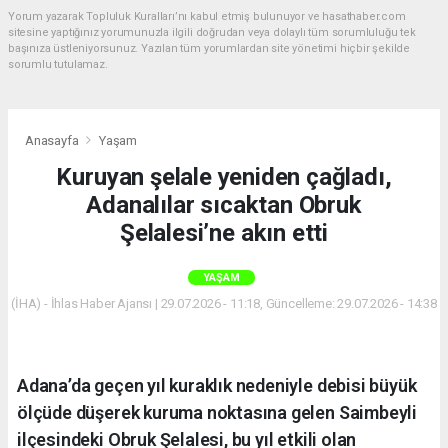
Yorum yazarak Topluluk Kuralları’nı kabul etmiş bulunuyor ve hasathaber.com
sitesine yaptığınız yorumunuzla ilgili doğrudan veya dolaylı tüm sorumluluğu tek
başınıza üstleniyorsunuz. Yazılan tüm yorumlardan site yönetimi hiçbir şekilde
sorumlu tutulamaz.
Anasayfa
Yaşam
Kuruyan şelale yeniden çağladı,
Adanalılar sıcaktan Obruk
Şelalesi’ne akın etti
YAŞAM
(İHA) - İhlas Haber Ajansı | 29.07.2026 - 11:18, Güncelleme: 29.07.2026 - 14:38
Adana’da geçen yıl kuraklık nedeniyle debisi büyük
ölçüde düşerek kuruma noktasına gelen Saimbeyli
ilçesindeki Obruk Şelalesi, bu yıl etkili olan