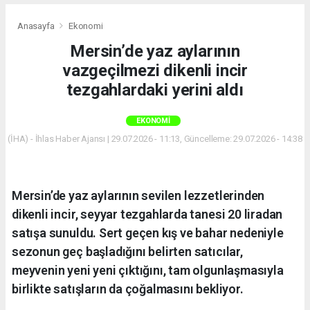
Anasayfa
Ekonomi
Mersin’de yaz aylarının
vazgeçilmezi dikenli incir
tezgahlardaki yerini aldı
EKONOMI
(İHA) - İhlas Haber Ajansı | 29.07.2026 - 11:13, Güncelleme: 29.07.2026 - 14:38
Mersin’de yaz aylarının sevilen lezzetlerinden
dikenli incir, seyyar tezgahlarda tanesi 20 liradan
satışa sunuldu. Sert geçen kış ve bahar nedeniyle
sezonun geç başladığını belirten satıcılar,
meyvenin yeni yeni çıktığını, tam olgunlaşmasıyla
birlikte satışların da çoğalmasını bekliyor.