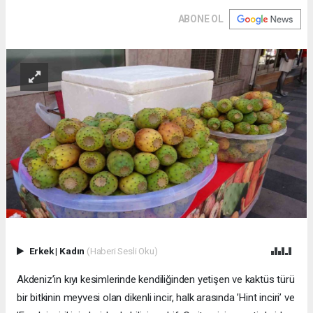
ABONE OL
Erkek
|
Kadın
(Haberi Sesli Oku)
Akdeniz’in kıyı kesimlerinde kendiliğinden yetişen ve kaktüs türü
bir bitkinin meyvesi olan dikenli incir, halk arasında ’Hint inciri’ ve