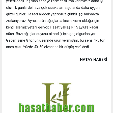
yeterli değil. İnşallah seneye rahmet olursa verimimiz daha iyi
olur. İlk günlerde hava çok sıcaktı ama şu anda daha uygun,
güzel günler. Hasadı ailecek yapıyoruz çünkü işçi bulmakta
zorlanıyoruz. Ayrıca ürün ağaçlarda kısım kısım olduğu için
kendi ailemiz yeterli geliyor. Hasat yaklaşık 15 Eylül’e kadar
sürer. Bazı ağaçlar suyunu almadığı için geç olgunlaşıyor.
Geçen sene 8 tonun üzerinde ürün vermiştim, bu sene 4-5 ton
anca çıktı. Yüzde 40-50 civarında bir düşüş var" dedi.
HATAY HABERİ