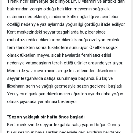
’Frenk inciri’ isimleriyle de biliniyor. Lif, C vitamini ve antioksidan
bakımından zengin olduğu belirtilen meyvenin bağışıklık
sistemini desteklediği, sindirime katkı sağladığı ve serinletici
özelliği nedeniyle yaz aylarında yoğun ilgi gördüğü ifade ediliyor.
Kent merkezindeki seyyar tezgahlarda buz içerisinde
muhafaza edilen dikenli incir, dikenli kabuğu özel yöntemlerle
temizlendikten sonra tüketicilere sunuluyor. Özellikle soğuk
olarak tüketilen meyve, sıcak havalarda ferahlatıcı etkisi
nedeniyle vatandaşların tercih ettiği ürünler arasında yer alıyor.
Mersin’de yaz mevsiminin simge lezzetlerinden dikenli incir,
seyyar tezgahlarda satışa sunulmaya başlandı. Bu kış ve
ilkbaharın serin ve yağışlı geçmesiyle sezon gecikmeli başladı.
Yeni yeni olgunlaşan dikenli incirin ağustos ayında daha yoğun
olarak piyasada yer alması bekleniyor.
"Sezon yaklaşık bir hafta önce başladı"
Kent merkezinde seyyar tezgahta satış yapan Doğan Güneş,
bu yıl sezonun hava şartları nedeniyle geç açıldığını belirterek,