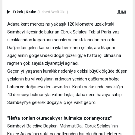
Erkek
|
Kadın
(Haberi Sesli Oku)
Adana kent merkezine yaklaşık 120 kilometre uzaklıktaki
Saimbeyli ilçesinde bulunan Obruk Şelalesi Tabiat Parkı, yaz
sıcaklarından kaçanların serinleme noktalarından biri oldu.
Dağlardan gelen kar sularıyla beslenen şelale, asırlık çınar
ağaçlarının gölgesindeki doğal güzelliğiyle hafta içi olmasına
rağmen çok sayıda ziyaretçiyi ağırladı.
Geçen yıl yaşanan kuraklık nedeniyle debisi büyük ölçüde düşen
şelalenin bu yıl yağışların ardından yeniden çağlaması bölge
halkını ve doğaseverleri sevindirdi. Kent merkezinde sıcaklığın
40 dereceyi bulmasıyla vatandaşlar, daha serin havaya sahip
Saimbeyli’ye gelerek doğayla iç içe vakit geçirdi.
"Hafta sonları oturacak yer bulmakta zorlanıyoruz"
Saimbeyli Belediye Başkanı Mahmut Dal, Obruk Şelalesi’nin
Kuzey Adana’nın saklı cennetlerinden biri olduğunu belirterek,