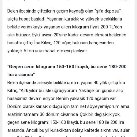
Belen ilçesinde çiftçilerin geçim kaynağı olan "şifa deposu"
alıçta hasat başladı. Yaşanan kuraklık ve yüksek sıcaklıklarla
birlikte verim kaybı yaşanan alıcın kilogram fiyatı 200 TL’den
alıcı buluyor. Eylül ayının 20’sine kadar devam etmesi beklenen
hasatta çiftçi İsa Kılınç, 120 ağaç bulunan bahçesinden
yaklaşık 5 ton ürün hasat etmeyi planlıyor.
"Geçen sene kilogramı 150-160 liraydı, bu sene 180-200
lira arasında"
Belen ilçesinde ailesiyle birlikte üretim yapan 40 yıllık çiftçi İsa
Kılınç, "Kırk yıldır bu işle uğraşıyorum. Yaklaşık on gündür alıç
hasadımız devam ediyor. Benim yaklaşık 120 ağacım var.
Dönüm olarak karışık olduğu için tam net söyleyemiyorum ama
arazinin tamamı 30 dönüm civarında. Çok bir değişiklik yok,
geçen sene kilogramı 150-160 liraydı, bu sene 180 ile 200 lira
arasında. Ancak bu yıl kuraklıktan dolayı kalitede sıkıntı var, sular