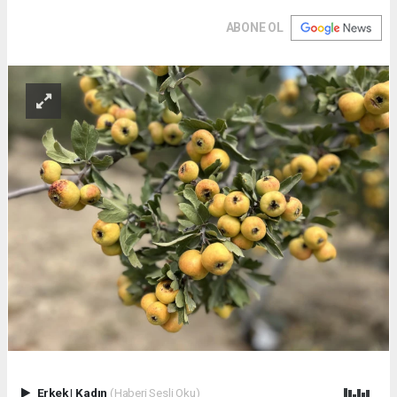
ABONE OL
Erkek
|
Kadın
(Haberi Sesli Oku)