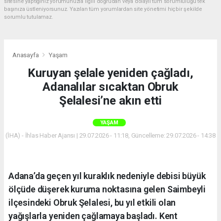
sitesine yaptığınız yorumunuzla ilgili doğrudan veya dolaylı tüm sorumluluğu tek
başınıza üstleniyorsunuz. Yazılan tüm yorumlardan site yönetimi hiçbir şekilde
sorumlu tutulamaz.
Anasayfa
Yaşam
Kuruyan şelale yeniden çağladı,
Adanalılar sıcaktan Obruk
Şelalesi’ne akın etti
YAŞAM
(İHA) - İhlas Haber Ajansı | 29.07.2026 - 11:18, Güncelleme: 29.07.2026 - 14:38
Adana’da geçen yıl kuraklık nedeniyle debisi büyük
ölçüde düşerek kuruma noktasına gelen Saimbeyli
ilçesindeki Obruk Şelalesi, bu yıl etkili olan
yağışlarla yeniden çağlamaya başladı. Kent