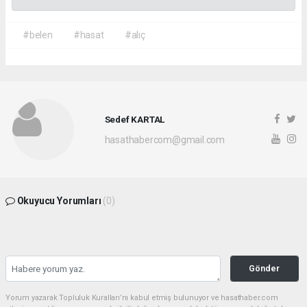
#belen
#hasat
#alıç
Sedef KARTAL
hasathabercom@gmail.com
Okuyucu Yorumları
(0)
Gönder
Yorum yazarak Topluluk Kuralları’nı kabul etmiş bulunuyor ve hasathaber.com