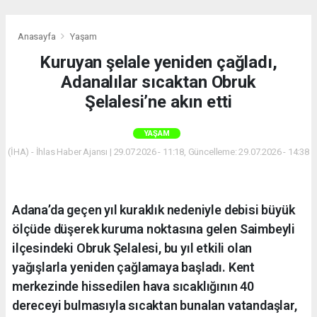
Anasayfa
Yaşam
Kuruyan şelale yeniden çağladı,
Adanalılar sıcaktan Obruk
Şelalesi’ne akın etti
YAŞAM
(İHA) - İhlas Haber Ajansı | 29.07.2026 - 11:18, Güncelleme: 29.07.2026 - 14:38
Adana’da geçen yıl kuraklık nedeniyle debisi büyük
ölçüde düşerek kuruma noktasına gelen Saimbeyli
ilçesindeki Obruk Şelalesi, bu yıl etkili olan
yağışlarla yeniden çağlamaya başladı. Kent
merkezinde hissedilen hava sıcaklığının 40
dereceyi bulmasıyla sıcaktan bunalan vatandaşlar,