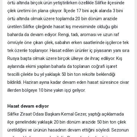
örtü altında birçok ürün yetiştirilirken özellikle Silifke ilçesinde
çilek üretimi ön plana çıkıyor. İlçede 17 bini açık alanda 3 bini
örtü altında olmak üzere toplamda 20 bin dönüm arazide
üretilen Silifke çileğinde hasat kış mevsiminde olduğu gibi
baharda da devam ediyor. Rengi, tadı, aroması ve uzun raf
ömrüyle öne çıkan çilek, sabahın erken saatlerinde işçilerce tek
tek özenle toplanıyor. Hasat edilen ürünler iç piyasanın yanı sıra
Rusya başta olmak üzere birçok ülkeye de ihraç ediliyor. Kış
aylarında ekimi yapılan baharla da toplanan coğrafi işaret
tescilli çilekte bu yıl yaklaşık 50 bin ton rekolte beklendiği
bildirildi. Haziran ayına kadar devam eden hasat süresince civar
illerden bölgeye 10 bine yakın işçi geliyor.
Hasat devam ediyor
Silifke Ziraat Odası Başkanı Kemal Gezer, yaptığı açıklamada
ilçe genelindeki yaklaşık 20 bin dönüm arazide 50 bin ton çilek
üretildiğini ve ürünün hasadının devam ettiğini söyledi. Sezonun