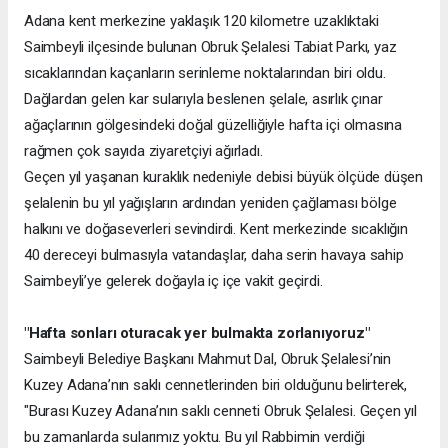
Adana kent merkezine yaklaşık 120 kilometre uzaklıktaki
Saimbeyli ilçesinde bulunan Obruk Şelalesi Tabiat Parkı, yaz
sıcaklarından kaçanların serinleme noktalarından biri oldu.
Dağlardan gelen kar sularıyla beslenen şelale, asırlık çınar
ağaçlarının gölgesindeki doğal güzelliğiyle hafta içi olmasına
rağmen çok sayıda ziyaretçiyi ağırladı.
Geçen yıl yaşanan kuraklık nedeniyle debisi büyük ölçüde düşen
şelalenin bu yıl yağışların ardından yeniden çağlaması bölge
halkını ve doğaseverleri sevindirdi. Kent merkezinde sıcaklığın
40 dereceyi bulmasıyla vatandaşlar, daha serin havaya sahip
Saimbeyli’ye gelerek doğayla iç içe vakit geçirdi.
"Hafta sonları oturacak yer bulmakta zorlanıyoruz"
Saimbeyli Belediye Başkanı Mahmut Dal, Obruk Şelalesi’nin
Kuzey Adana’nın saklı cennetlerinden biri olduğunu belirterek,
"Burası Kuzey Adana’nın saklı cenneti Obruk Şelalesi. Geçen yıl
bu zamanlarda sularımız yoktu. Bu yıl Rabbimin verdiği