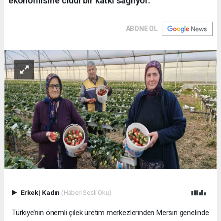
ekonomisine ciddi bir katkı sağlıyor.
ABONE OL
Erkek
|
Kadın
(Haberi Sesli Oku)
Türkiye’nin önemli çilek üretim merkezlerinden Mersin genelinde