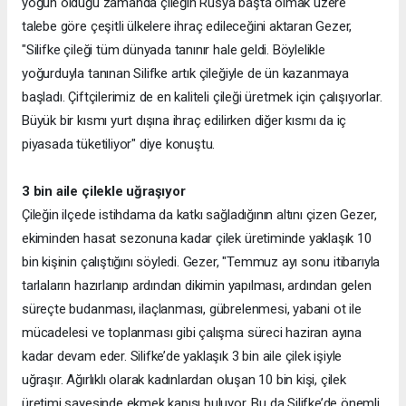
yoğun olduğu zamanda çileğin Rusya başta olmak üzere
talebe göre çeşitli ülkelere ihraç edileceğini aktaran Gezer,
"Silifke çileği tüm dünyada tanınır hale geldi. Böylelikle
yoğurduyla tanınan Silifke artık çileğiyle de ün kazanmaya
başladı. Çiftçilerimiz de en kaliteli çileği üretmek için çalışıyorlar.
Büyük bir kısmı yurt dışına ihraç edilirken diğer kısmı da iç
piyasada tüketiliyor" diye konuştu.
3 bin aile çilekle uğraşıyor
Çileğin ilçede istihdama da katkı sağladığının altını çizen Gezer,
ekiminden hasat sezonuna kadar çilek üretiminde yaklaşık 10
bin kişinin çalıştığını söyledi. Gezer, "Temmuz ayı sonu itibarıyla
tarlaların hazırlanıp ardından dikimin yapılması, ardından gelen
süreçte budanması, ilaçlanması, gübrelenmesi, yabani ot ile
mücadelesi ve toplanması gibi çalışma süreci haziran ayına
kadar devam eder. Silifke’de yaklaşık 3 bin aile çilek işiyle
uğraşır. Ağırlıklı olarak kadınlardan oluşan 10 bin kişi, çilek
üretimi sayesinde ekmek kapısı buluyor. Bu da Silifke’de önemli