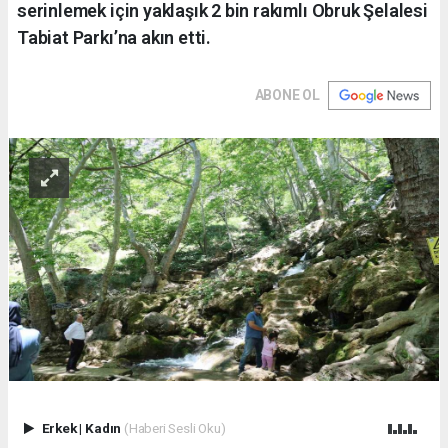
serinlemek için yaklaşık 2 bin rakımlı Obruk Şelalesi
Tabiat Parkı’na akın etti.
ABONE OL
Erkek
|
Kadın
(Haberi Sesli Oku)