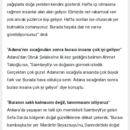
yağışlarla doğa yeniden kendini gösterdi. Hafta içi olmasına
rağmen insanlar akın akın geliyor. Elimizde net rakamsal veri
yok ancak yüzlerce kişi geliyor. Hafta sonları ise oturacak yer
bulmakta zorlanıyoruz. Burada hayata dair ne varsa
görebiliyorsunuz" dedi.
"Adana’nın sıcağından sonra burası insana çok iyi geliyor"
Adana’dan Obruk Şelalesi’ne ilk kez geldiğini belirten Ahmet
Takoğlu ise, "Saimbeyli’yi ve doğasını görmek istedik.
Gerçekten çok güzel. Adana’nın sıcağıyla arasında çok büyük
fark var. Burada hava oldukça serin. Adana sıcağından sonra
burası insana çok iyi geliyor" diye konuştu.
"Buranın saklı kalmasını değil, tanınmasını istiyoruz"
Ankara’da yaşayan ve tatil için memleketi Saimbeyli’ye gelen
Sefa Dal da bölgenin doğal güzelliklerine dikkat çekerek, "Burası
bambaşka bir yer. Mardin’in Beyazsuyu’nu, Darende’deki doğal