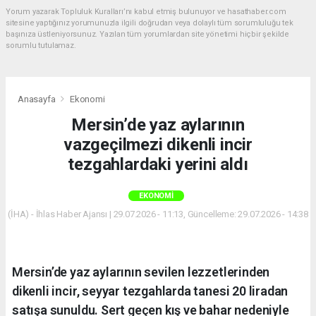
Yorum yazarak Topluluk Kuralları’nı kabul etmiş bulunuyor ve hasathaber.com
sitesine yaptığınız yorumunuzla ilgili doğrudan veya dolaylı tüm sorumluluğu tek
başınıza üstleniyorsunuz. Yazılan tüm yorumlardan site yönetimi hiçbir şekilde
sorumlu tutulamaz.
Anasayfa
Ekonomi
Mersin’de yaz aylarının
vazgeçilmezi dikenli incir
tezgahlardaki yerini aldı
EKONOMI
(İHA) - İhlas Haber Ajansı | 29.07.2026 - 11:13, Güncelleme: 29.07.2026 - 14:38
Mersin’de yaz aylarının sevilen lezzetlerinden
dikenli incir, seyyar tezgahlarda tanesi 20 liradan
satışa sunuldu. Sert geçen kış ve bahar nedeniyle