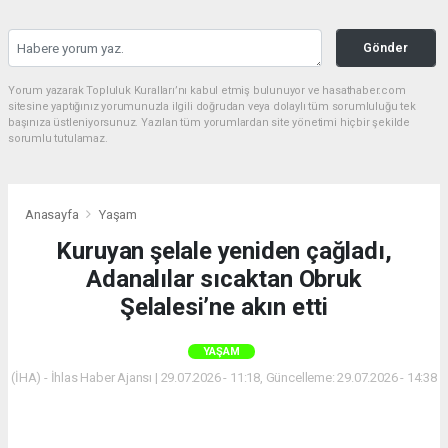
Gönder
Yorum yazarak Topluluk Kuralları’nı kabul etmiş bulunuyor ve hasathaber.com
sitesine yaptığınız yorumunuzla ilgili doğrudan veya dolaylı tüm sorumluluğu tek
başınıza üstleniyorsunuz. Yazılan tüm yorumlardan site yönetimi hiçbir şekilde
sorumlu tutulamaz.
Anasayfa
Yaşam
Kuruyan şelale yeniden çağladı,
Adanalılar sıcaktan Obruk
Şelalesi’ne akın etti
YAŞAM
(İHA) - İhlas Haber Ajansı | 29.07.2026 - 11:18, Güncelleme: 29.07.2026 - 14:38