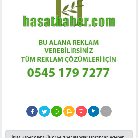
İhlas Haber Ajansı (İHA) ve diğer ajanslar tarafından eklenen