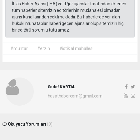
İhlas Haber Ajansı (İHA) ve diğer ajanslar tarafından eklenen
tüm haberler, sitemizin editörlerinin müdahalesi olmadan
ajans kanallarından çekilmektedir. Bu haberlerde yer alan
hukuki muhataplar haberi geçen ajanslar olup sitemizin hiç
bir editörü sorumlu tutulamaz.
#muhtar
#erzin
#istiklal mahallesi
Sedef KARTAL
hasathabercom@gmail.com
Okuyucu Yorumları
(0)