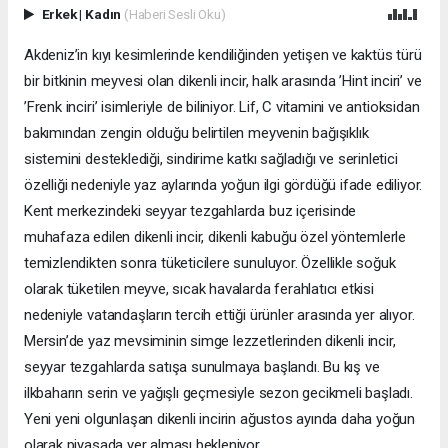
Erkek
|
Kadın
(Haberi Sesli Oku)
Akdeniz’in kıyı kesimlerinde kendiliğinden yetişen ve kaktüs türü
bir bitkinin meyvesi olan dikenli incir, halk arasında ’Hint inciri’ ve
’Frenk inciri’ isimleriyle de biliniyor. Lif, C vitamini ve antioksidan
bakımından zengin olduğu belirtilen meyvenin bağışıklık
sistemini desteklediği, sindirime katkı sağladığı ve serinletici
özelliği nedeniyle yaz aylarında yoğun ilgi gördüğü ifade ediliyor.
Kent merkezindeki seyyar tezgahlarda buz içerisinde
muhafaza edilen dikenli incir, dikenli kabuğu özel yöntemlerle
temizlendikten sonra tüketicilere sunuluyor. Özellikle soğuk
olarak tüketilen meyve, sıcak havalarda ferahlatıcı etkisi
nedeniyle vatandaşların tercih ettiği ürünler arasında yer alıyor.
Mersin’de yaz mevsiminin simge lezzetlerinden dikenli incir,
seyyar tezgahlarda satışa sunulmaya başlandı. Bu kış ve
ilkbaharın serin ve yağışlı geçmesiyle sezon gecikmeli başladı.
Yeni yeni olgunlaşan dikenli incirin ağustos ayında daha yoğun
olarak piyasada yer alması bekleniyor.