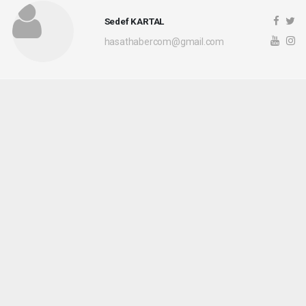
Sedef KARTAL
hasathabercom@gmail.com
Okuyucu Yorumları
(0)
Gönder
Yorum yazarak Topluluk Kuralları’nı kabul etmiş bulunuyor ve hasathaber.com
sitesine yaptığınız yorumunuzla ilgili doğrudan veya dolaylı tüm sorumluluğu tek
başınıza üstleniyorsunuz. Yazılan tüm yorumlardan site yönetimi hiçbir şekilde
sorumlu tutulamaz.
haber paketi
haber scripti
haber yazılımı