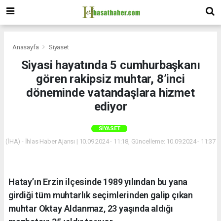
Anasayfa
Siyaset
Siyasi hayatında 5 cumhurbaşkanı
gören rakipsiz muhtar, 8’inci
döneminde vatandaşlara hizmet
ediyor
SIYASET
(İHA) - İhlas Haber Ajansı | 10.09.2024 - 11:18, Güncelleme: 10.09.2024 - 11:37
Hatay’ın Erzin ilçesinde 1989 yılından bu yana
girdiği tüm muhtarlık seçimlerinden galip çıkan
muhtar Oktay Aldanmaz, 23 yaşında aldığı