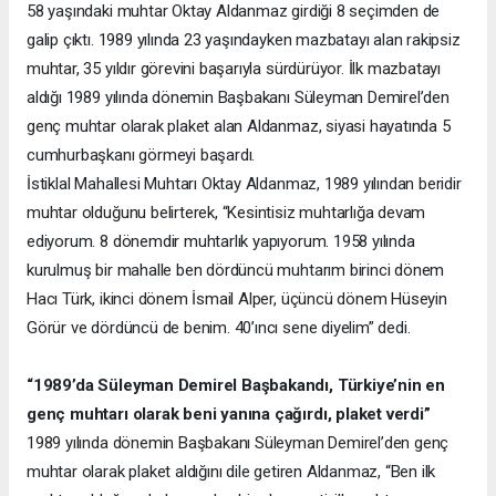
58 yaşındaki muhtar Oktay Aldanmaz girdiği 8 seçimden de
galip çıktı. 1989 yılında 23 yaşındayken mazbatayı alan rakipsiz
muhtar, 35 yıldır görevini başarıyla sürdürüyor. İlk mazbatayı
aldığı 1989 yılında dönemin Başbakanı Süleyman Demirel’den
genç muhtar olarak plaket alan Aldanmaz, siyasi hayatında 5
cumhurbaşkanı görmeyi başardı.
İstiklal Mahallesi Muhtarı Oktay Aldanmaz, 1989 yılından beridir
muhtar olduğunu belirterek, “Kesintisiz muhtarlığa devam
ediyorum. 8 dönemdir muhtarlık yapıyorum. 1958 yılında
kurulmuş bir mahalle ben dördüncü muhtarım birinci dönem
Hacı Türk, ikinci dönem İsmail Alper, üçüncü dönem Hüseyin
Görür ve dördüncü de benim. 40’ıncı sene diyelim” dedi.
“1989’da Süleyman Demirel Başbakandı, Türkiye’nin en
genç muhtarı olarak beni yanına çağırdı, plaket verdi”
1989 yılında dönemin Başbakanı Süleyman Demirel’den genç
muhtar olarak plaket aldığını dile getiren Aldanmaz, “Ben ilk