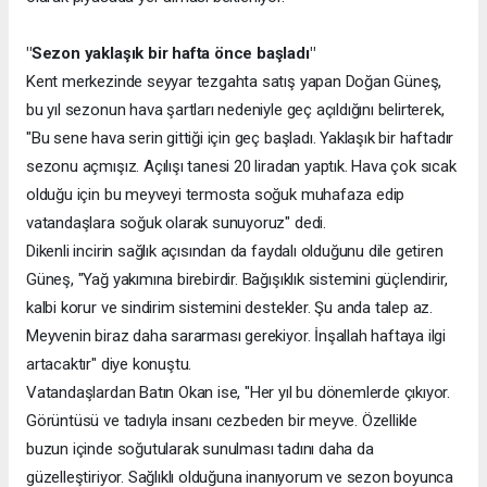
"Sezon yaklaşık bir hafta önce başladı"
Kent merkezinde seyyar tezgahta satış yapan Doğan Güneş,
bu yıl sezonun hava şartları nedeniyle geç açıldığını belirterek,
"Bu sene hava serin gittiği için geç başladı. Yaklaşık bir haftadır
sezonu açmışız. Açılışı tanesi 20 liradan yaptık. Hava çok sıcak
olduğu için bu meyveyi termosta soğuk muhafaza edip
vatandaşlara soğuk olarak sunuyoruz" dedi.
Dikenli incirin sağlık açısından da faydalı olduğunu dile getiren
Güneş, "Yağ yakımına birebirdir. Bağışıklık sistemini güçlendirir,
kalbi korur ve sindirim sistemini destekler. Şu anda talep az.
Meyvenin biraz daha sararması gerekiyor. İnşallah haftaya ilgi
artacaktır" diye konuştu.
Vatandaşlardan Batın Okan ise, "Her yıl bu dönemlerde çıkıyor.
Görüntüsü ve tadıyla insanı cezbeden bir meyve. Özellikle
buzun içinde soğutularak sunulması tadını daha da
güzelleştiriyor. Sağlıklı olduğuna inanıyorum ve sezon boyunca