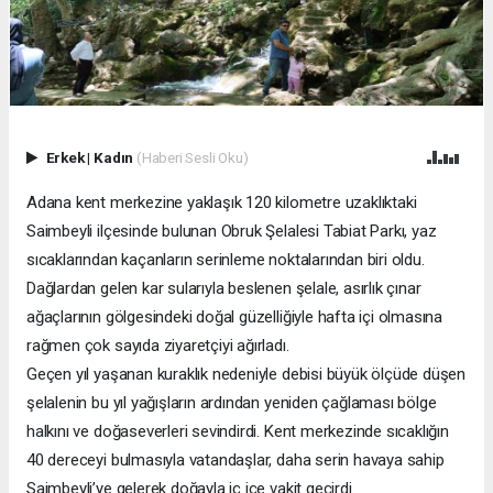
Erkek
|
Kadın
(Haberi Sesli Oku)
Adana kent merkezine yaklaşık 120 kilometre uzaklıktaki
Saimbeyli ilçesinde bulunan Obruk Şelalesi Tabiat Parkı, yaz
sıcaklarından kaçanların serinleme noktalarından biri oldu.
Dağlardan gelen kar sularıyla beslenen şelale, asırlık çınar
ağaçlarının gölgesindeki doğal güzelliğiyle hafta içi olmasına
rağmen çok sayıda ziyaretçiyi ağırladı.
Geçen yıl yaşanan kuraklık nedeniyle debisi büyük ölçüde düşen
şelalenin bu yıl yağışların ardından yeniden çağlaması bölge
halkını ve doğaseverleri sevindirdi. Kent merkezinde sıcaklığın
40 dereceyi bulmasıyla vatandaşlar, daha serin havaya sahip
Saimbeyli’ye gelerek doğayla iç içe vakit geçirdi.