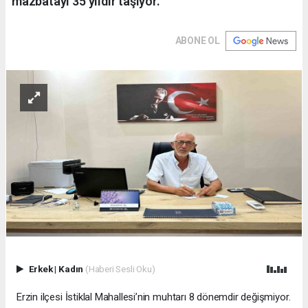
mazbatayı 35 yıldır taşıyor.
ABONE OL
Erkek
|
Kadın
(Haberi Sesli Oku)
Erzin ilçesi İstiklal Mahallesi’nin muhtarı 8 dönemdir değişmiyor.