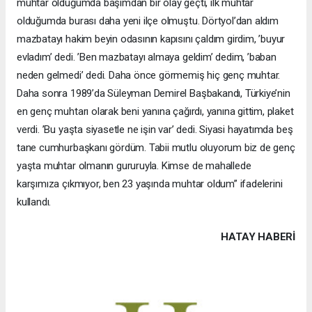
muhtar olduğumda başımdan bir olay geçti, ilk muhtar
olduğumda burası daha yeni ilçe olmuştu. Dörtyol’dan aldım
mazbatayı hakim beyin odasının kapısını çaldım girdim, ’buyur
evladım’ dedi. ’Ben mazbatayı almaya geldim’ dedim, ’baban
neden gelmedi’ dedi. Daha önce görmemiş hiç genç muhtar.
Daha sonra 1989’da Süleyman Demirel Başbakandı, Türkiye’nin
en genç muhtarı olarak beni yanına çağırdı, yanına gittim, plaket
verdi. ’Bu yaşta siyasetle ne işin var’ dedi. Siyasi hayatımda beş
tane cumhurbaşkanı gördüm. Tabii mutlu oluyorum biz de genç
yaşta muhtar olmanın gururuyla. Kimse de mahallede
karşımıza çıkmıyor, ben 23 yaşında muhtar oldum” ifadelerini
kullandı.
HATAY HABERİ