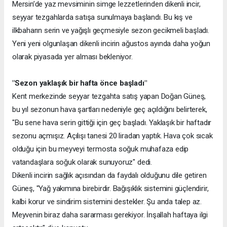
Mersin’de yaz mevsiminin simge lezzetlerinden dikenli incir,
seyyar tezgahlarda satışa sunulmaya başlandı. Bu kış ve
ilkbaharın serin ve yağışlı geçmesiyle sezon gecikmeli başladı.
Yeni yeni olgunlaşan dikenli incirin ağustos ayında daha yoğun
olarak piyasada yer alması bekleniyor.
"Sezon yaklaşık bir hafta önce başladı"
Kent merkezinde seyyar tezgahta satış yapan Doğan Güneş,
bu yıl sezonun hava şartları nedeniyle geç açıldığını belirterek,
"Bu sene hava serin gittiği için geç başladı. Yaklaşık bir haftadır
sezonu açmışız. Açılışı tanesi 20 liradan yaptık. Hava çok sıcak
olduğu için bu meyveyi termosta soğuk muhafaza edip
vatandaşlara soğuk olarak sunuyoruz" dedi.
Dikenli incirin sağlık açısından da faydalı olduğunu dile getiren
Güneş, "Yağ yakımına birebirdir. Bağışıklık sistemini güçlendirir,
kalbi korur ve sindirim sistemini destekler. Şu anda talep az.
Meyvenin biraz daha sararması gerekiyor. İnşallah haftaya ilgi