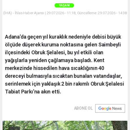
YAŞAM
(İHA) - İhlas Haber Ajansı | 29.07.2026 - 11:18, Güncelleme: 29.07.2026 - 14:38
Adana’da geçen yıl kuraklık nedeniyle debisi büyük
ölçüde düşerek kuruma noktasına gelen Saimbeyli
ilçesindeki Obruk Şelalesi, bu yıl etkili olan
yağışlarla yeniden çağlamaya başladı. Kent
merkezinde hissedilen hava sıcaklığının 40
dereceyi bulmasıyla sıcaktan bunalan vatandaşlar,
serinlemek için yaklaşık 2 bin rakımlı Obruk Şelalesi
Tabiat Parkı’na akın etti.
ABONE OL