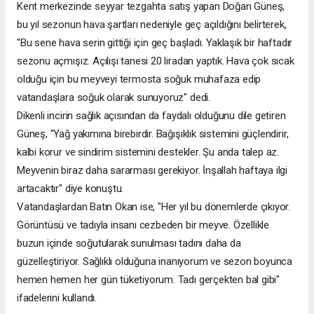
Kent merkezinde seyyar tezgahta satış yapan Doğan Güneş,
bu yıl sezonun hava şartları nedeniyle geç açıldığını belirterek,
"Bu sene hava serin gittiği için geç başladı. Yaklaşık bir haftadır
sezonu açmışız. Açılışı tanesi 20 liradan yaptık. Hava çok sıcak
olduğu için bu meyveyi termosta soğuk muhafaza edip
vatandaşlara soğuk olarak sunuyoruz" dedi.
Dikenli incirin sağlık açısından da faydalı olduğunu dile getiren
Güneş, "Yağ yakımına birebirdir. Bağışıklık sistemini güçlendirir,
kalbi korur ve sindirim sistemini destekler. Şu anda talep az.
Meyvenin biraz daha sararması gerekiyor. İnşallah haftaya ilgi
artacaktır" diye konuştu.
Vatandaşlardan Batın Okan ise, "Her yıl bu dönemlerde çıkıyor.
Görüntüsü ve tadıyla insanı cezbeden bir meyve. Özellikle
buzun içinde soğutularak sunulması tadını daha da
güzelleştiriyor. Sağlıklı olduğuna inanıyorum ve sezon boyunca
hemen hemen her gün tüketiyorum. Tadı gerçekten bal gibi"
ifadelerini kullandı.