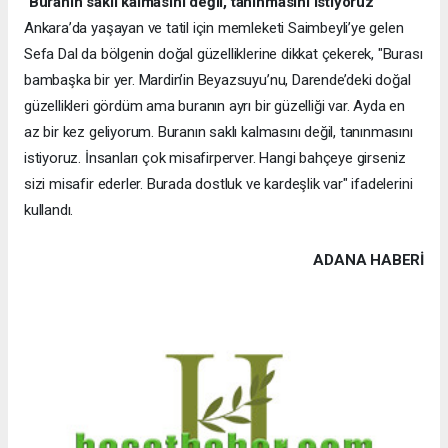
"Buranın saklı kalmasını değil, tanınmasını istiyoruz"
Ankara’da yaşayan ve tatil için memleketi Saimbeyli’ye gelen
Sefa Dal da bölgenin doğal güzelliklerine dikkat çekerek, "Burası
bambaşka bir yer. Mardin’in Beyazsuyu’nu, Darende’deki doğal
güzellikleri gördüm ama buranın ayrı bir güzelliği var. Ayda en
az bir kez geliyorum. Buranın saklı kalmasını değil, tanınmasını
istiyoruz. İnsanları çok misafirperver. Hangi bahçeye girseniz
sizi misafir ederler. Burada dostluk ve kardeşlik var" ifadelerini
kullandı.
ADANA HABERİ