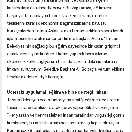
Kurslar, Tarsus’un yanı sıra Mersin ve Adana’dan gelen
katılımcılara da rehberlik ediyor. Bu kapsamda, eğitimlerini
başarıyla tamamlayan birçok kişi, kendi mantar üretim
tesislerini kurarak ekonomik bağımsızlıklarına kavuştu.
Kursiyerlerden Fatma Aslan, kursu tamamladıktan sonra kendi
işletmesini kurarak mantar üretimine başladı. Aslan, “Tarsus
Belediyesinin sağladığı bu eğitim sayesinde bir kadın girişimci
olarak kendi işimi kurdum. Üretim yaparak hem aileme
ekonomik katkı sağlıyorum hem de çevremdeki insanlara iş
imkanı sunuyorum. Belediye Başkanı Ali Boltaç’a ve tüm ekibine
teşekkür ederim" diye konuştu.
Ücretsiz uygulamalı eğitim ve hibe desteği imkanı
Tarsus Belediyesinde mantar yetiştiriciliği eğitmeni ve üretim
tesisi sera sorumlusu olarak görev yapan Sibel Güvençli ise
“Her yaştan ve her meslekten insan tarafından yoğun ilgi gören
kurslarımız, bu işsizlik ortamında insanlara iş kapısı olmuştur.
Kursumuz 88 saat olup, kursiyerlere mantar yetiştiriciliği teorik