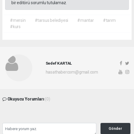
bir editörü sorumlu tutulamaz.
#mersin
#tarsus belediyesi
#mantar
#tarım
#kurs
Sedef KARTAL
hasathabercom@gmail.com
Okuyucu Yorumları
(0)
Gönder