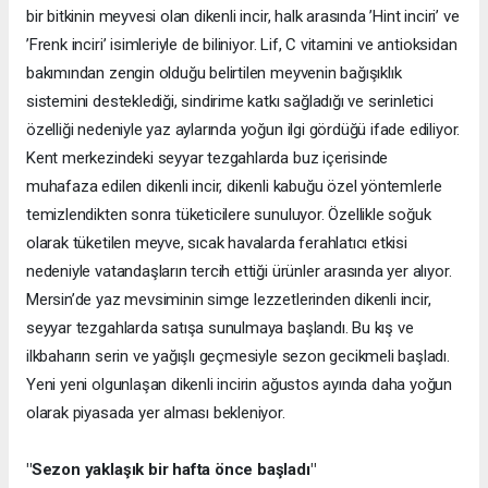
bir bitkinin meyvesi olan dikenli incir, halk arasında ’Hint inciri’ ve
’Frenk inciri’ isimleriyle de biliniyor. Lif, C vitamini ve antioksidan
bakımından zengin olduğu belirtilen meyvenin bağışıklık
sistemini desteklediği, sindirime katkı sağladığı ve serinletici
özelliği nedeniyle yaz aylarında yoğun ilgi gördüğü ifade ediliyor.
Kent merkezindeki seyyar tezgahlarda buz içerisinde
muhafaza edilen dikenli incir, dikenli kabuğu özel yöntemlerle
temizlendikten sonra tüketicilere sunuluyor. Özellikle soğuk
olarak tüketilen meyve, sıcak havalarda ferahlatıcı etkisi
nedeniyle vatandaşların tercih ettiği ürünler arasında yer alıyor.
Mersin’de yaz mevsiminin simge lezzetlerinden dikenli incir,
seyyar tezgahlarda satışa sunulmaya başlandı. Bu kış ve
ilkbaharın serin ve yağışlı geçmesiyle sezon gecikmeli başladı.
Yeni yeni olgunlaşan dikenli incirin ağustos ayında daha yoğun
olarak piyasada yer alması bekleniyor.
"Sezon yaklaşık bir hafta önce başladı"