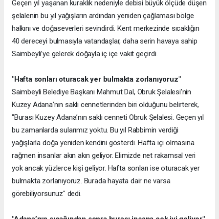
Geçen yıl yaşanan kuraklık nedeniyle debisi büyük ölçüde düşen
şelalenin bu yıl yağışların ardından yeniden çağlaması bölge
halkını ve doğaseverleri sevindirdi. Kent merkezinde sıcaklığın
40 dereceyi bulmasıyla vatandaşlar, daha serin havaya sahip
Saimbeyli’ye gelerek doğayla iç içe vakit geçirdi.
"Hafta sonları oturacak yer bulmakta zorlanıyoruz"
Saimbeyli Belediye Başkanı Mahmut Dal, Obruk Şelalesi’nin
Kuzey Adana’nın saklı cennetlerinden biri olduğunu belirterek,
"Burası Kuzey Adana’nın saklı cenneti Obruk Şelalesi. Geçen yıl
bu zamanlarda sularımız yoktu. Bu yıl Rabbimin verdiği
yağışlarla doğa yeniden kendini gösterdi. Hafta içi olmasına
rağmen insanlar akın akın geliyor. Elimizde net rakamsal veri
yok ancak yüzlerce kişi geliyor. Hafta sonları ise oturacak yer
bulmakta zorlanıyoruz. Burada hayata dair ne varsa
görebiliyorsunuz" dedi.
"Adana’nın sıcağından sonra burası insana çok iyi geliyor"