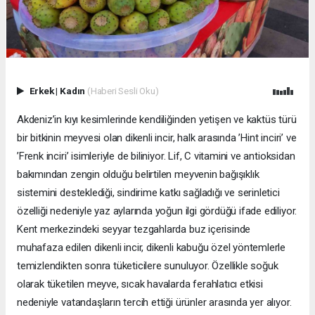
Erkek
|
Kadın
(Haberi Sesli Oku)
Akdeniz’in kıyı kesimlerinde kendiliğinden yetişen ve kaktüs türü
bir bitkinin meyvesi olan dikenli incir, halk arasında ’Hint inciri’ ve
’Frenk inciri’ isimleriyle de biliniyor. Lif, C vitamini ve antioksidan
bakımından zengin olduğu belirtilen meyvenin bağışıklık
sistemini desteklediği, sindirime katkı sağladığı ve serinletici
özelliği nedeniyle yaz aylarında yoğun ilgi gördüğü ifade ediliyor.
Kent merkezindeki seyyar tezgahlarda buz içerisinde
muhafaza edilen dikenli incir, dikenli kabuğu özel yöntemlerle
temizlendikten sonra tüketicilere sunuluyor. Özellikle soğuk
olarak tüketilen meyve, sıcak havalarda ferahlatıcı etkisi
nedeniyle vatandaşların tercih ettiği ürünler arasında yer alıyor.