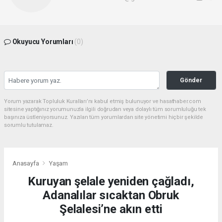
Okuyucu Yorumları
(0)
Gönder
Yorum yazarak Topluluk Kuralları’nı kabul etmiş bulunuyor ve hasathaber.com
sitesine yaptığınız yorumunuzla ilgili doğrudan veya dolaylı tüm sorumluluğu tek
başınıza üstleniyorsunuz. Yazılan tüm yorumlardan site yönetimi hiçbir şekilde
sorumlu tutulamaz.
Anasayfa
Yaşam
Kuruyan şelale yeniden çağladı,
Adanalılar sıcaktan Obruk
Şelalesi’ne akın etti