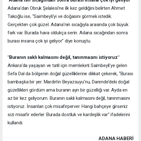
Adana’dan Obruk Şelalesi’ne ilk kez geldiğini belirten Ahmet
Takoğlu ise, "Saimbeyli’yi ve doğasını görmek istedik.
Gerçekten çok güzel. Adana’nın sıcağıyla arasında çok büyük
fark var. Burada hava oldukça serin. Adana sıcağından sonra
burası insana çok iyi geliyor" diye konuştu.
"Buranın saklı kalmasını değil, tanınmasını istiyoruz"
Ankara’da yaşayan ve tatil için memleketi Saimbeyli’ye gelen
Sefa Dal da bölgenin doğal güzelliklerine dikkat çekerek, "Burası
bambaşka bir yer. Mardin’in Beyazsuyu’nu, Darende’deki doğal
güzellikleri gördüm ama buranın ayrı bir güzelliği var. Ayda en
az bir kez geliyorum. Buranın saklı kalmasını değil, tanınmasını
istiyoruz. İnsanları çok misafirperver. Hangi bahçeye girseniz
sizi misafir ederler. Burada dostluk ve kardeşlik var" ifadelerini
kullandı.
ADANA HABERİ