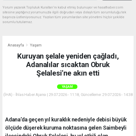
Yorum yazarak Topluluk Kuralları’nı kabul etmiş bulunuyor ve hasathaber.com
sitesine yaptığınız yorumunuzla ilgili doğrudan veya dolaylı tüm sorumluluğu tek
başınıza üstleniyorsunuz. Yazılan tüm yorumlardan site yönetimi hiçbir şekilde
sorumlu tutulamaz.
Anasayfa
Yaşam
Kuruyan şelale yeniden çağladı,
Adanalılar sıcaktan Obruk
Şelalesi’ne akın etti
YAŞAM
(İHA) - İhlas Haber Ajansı | 29.07.2026 - 11:18, Güncelleme: 29.07.2026 - 14:38
Adana’da geçen yıl kuraklık nedeniyle debisi büyük
ölçüde düşerek kuruma noktasına gelen Saimbeyli
ilçesindeki Obruk Şelalesi, bu yıl etkili olan