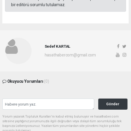
bir editörü sorumlu tutulamaz.
Sedef KARTAL
hasathabercom@gmail.com
Okuyucu Yorumları
(0)
Gönder
Yorum yazarak Topluluk Kuralları’nı kabul etmiş bulunuyor ve hasathaber.com
sitesine yaptığınız yorumunuzla ilgili doğrudan veya dolaylı tüm sorumluluğu tek
başınıza üstleniyorsunuz. Yazılan tüm yorumlardan site yönetimi hiçbir şekilde
sorumlu tutulamaz.