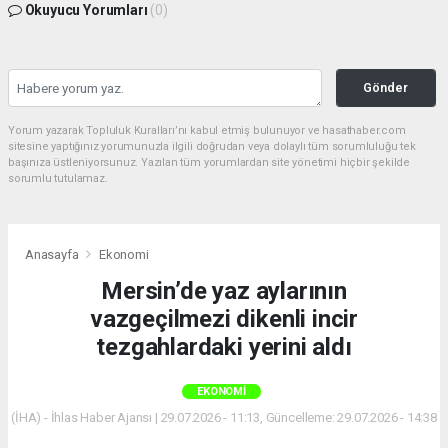
Okuyucu Yorumları
(0)
Gönder
Yorum yazarak Topluluk Kuralları’nı kabul etmiş bulunuyor ve hasathaber.com
sitesine yaptığınız yorumunuzla ilgili doğrudan veya dolaylı tüm sorumluluğu tek
başınıza üstleniyorsunuz. Yazılan tüm yorumlardan site yönetimi hiçbir şekilde
sorumlu tutulamaz.
Anasayfa
Ekonomi
Mersin’de yaz aylarının
vazgeçilmezi dikenli incir
tezgahlardaki yerini aldı
EKONOMI
(İHA) - İhlas Haber Ajansı | 29.07.2026 - 11:13, Güncelleme: 29.07.2026 - 14:38