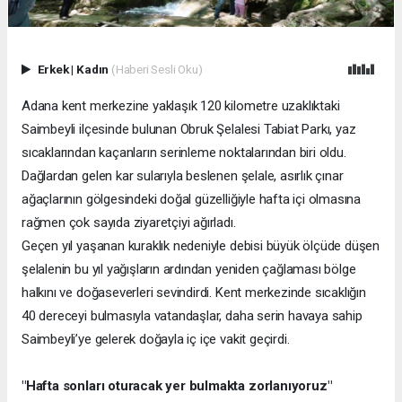
Erkek
|
Kadın
(Haberi Sesli Oku)
Adana kent merkezine yaklaşık 120 kilometre uzaklıktaki
Saimbeyli ilçesinde bulunan Obruk Şelalesi Tabiat Parkı, yaz
sıcaklarından kaçanların serinleme noktalarından biri oldu.
Dağlardan gelen kar sularıyla beslenen şelale, asırlık çınar
ağaçlarının gölgesindeki doğal güzelliğiyle hafta içi olmasına
rağmen çok sayıda ziyaretçiyi ağırladı.
Geçen yıl yaşanan kuraklık nedeniyle debisi büyük ölçüde düşen
şelalenin bu yıl yağışların ardından yeniden çağlaması bölge
halkını ve doğaseverleri sevindirdi. Kent merkezinde sıcaklığın
40 dereceyi bulmasıyla vatandaşlar, daha serin havaya sahip
Saimbeyli’ye gelerek doğayla iç içe vakit geçirdi.
"Hafta sonları oturacak yer bulmakta zorlanıyoruz"