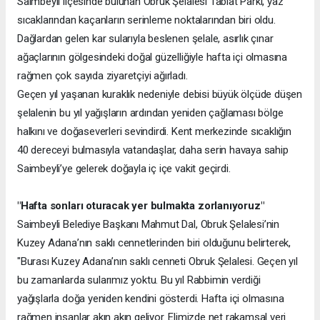
Saimbeyli ilçesinde bulunan Obruk Şelalesi Tabiat Parkı, yaz
sıcaklarından kaçanların serinleme noktalarından biri oldu.
Dağlardan gelen kar sularıyla beslenen şelale, asırlık çınar
ağaçlarının gölgesindeki doğal güzelliğiyle hafta içi olmasına
rağmen çok sayıda ziyaretçiyi ağırladı.
Geçen yıl yaşanan kuraklık nedeniyle debisi büyük ölçüde düşen
şelalenin bu yıl yağışların ardından yeniden çağlaması bölge
halkını ve doğaseverleri sevindirdi. Kent merkezinde sıcaklığın
40 dereceyi bulmasıyla vatandaşlar, daha serin havaya sahip
Saimbeyli’ye gelerek doğayla iç içe vakit geçirdi.
"Hafta sonları oturacak yer bulmakta zorlanıyoruz"
Saimbeyli Belediye Başkanı Mahmut Dal, Obruk Şelalesi’nin
Kuzey Adana’nın saklı cennetlerinden biri olduğunu belirterek,
"Burası Kuzey Adana’nın saklı cenneti Obruk Şelalesi. Geçen yıl
bu zamanlarda sularımız yoktu. Bu yıl Rabbimin verdiği
yağışlarla doğa yeniden kendini gösterdi. Hafta içi olmasına
rağmen insanlar akın akın geliyor. Elimizde net rakamsal veri