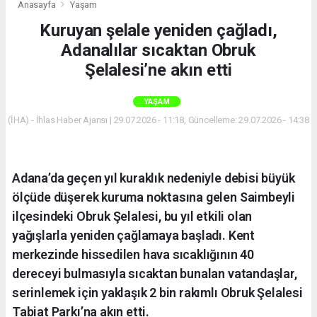
Anasayfa
Yaşam
Kuruyan şelale yeniden çağladı,
Adanalılar sıcaktan Obruk
Şelalesi’ne akın etti
YAŞAM
(İHA) - İhlas Haber Ajansı | 29.07.2026 - 11:18, Güncelleme: 29.07.2026 - 14:38
Adana’da geçen yıl kuraklık nedeniyle debisi büyük
ölçüde düşerek kuruma noktasına gelen Saimbeyli
ilçesindeki Obruk Şelalesi, bu yıl etkili olan
yağışlarla yeniden çağlamaya başladı. Kent
merkezinde hissedilen hava sıcaklığının 40
dereceyi bulmasıyla sıcaktan bunalan vatandaşlar,
serinlemek için yaklaşık 2 bin rakımlı Obruk Şelalesi
Tabiat Parkı’na akın etti.