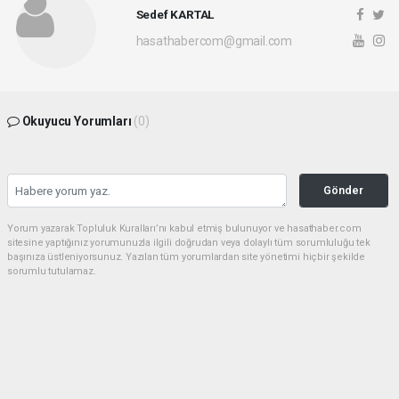
Sedef KARTAL
hasathabercom@gmail.com
Okuyucu Yorumları
(0)
Gönder
Yorum yazarak Topluluk Kuralları’nı kabul etmiş bulunuyor ve hasathaber.com
sitesine yaptığınız yorumunuzla ilgili doğrudan veya dolaylı tüm sorumluluğu tek
başınıza üstleniyorsunuz. Yazılan tüm yorumlardan site yönetimi hiçbir şekilde
sorumlu tutulamaz.
haber paketi
haber scripti
haber yazılımı
Tüm hakları saklı tutulmaktadır.Copyright 2026©