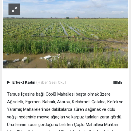
Erkek
|
Kadın
(Haberi Sesli Oku)
Tarsus ilçesine bağlı Çöplü Mahallesi başta olmak üzere
Ağzıdelik, Egemen, Baharlı, Akarsu, Kelahmet, Çatalca, Kefeli ve
Yaramış Mahalleleri’nde dakikalarca süren sağanak ve dolu
yağışı nedeniyle meyve ağaçları ve karpuz tarlaları zarar gördü.
Ürünlerinin zarar gördüğünü belirten Çöplü Mahallesi Muhtarı