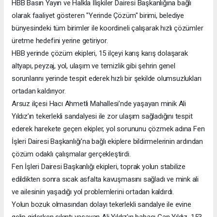
HBB Basın Yayın ve Halkla İlişkiler Dairesi Başkanlığına bağlı
olarak faaliyet gösteren "Yerinde Çözüm" birimi, belediye
bünyesindeki tüm birimler ile koordineli çalışarak hızlı çözümler
üretme hedefini yerine getiriyor.
HBB yerinde çözüm ekipleri, 15 ilçeyi karış karış dolaşarak
altyapı, peyzaj, yol, ulaşım ve temizlik gibi şehrin genel
sorunlarını yerinde tespit ederek hızlı bir şekilde olumsuzlukları
ortadan kaldırıyor.
Arsuz ilçesi Hacı Ahmetli Mahallesi’nde yaşayan minik Ali
Yıldız’ın tekerlekli sandalyesi ile zor ulaşım sağladığını tespit
ederek harekete geçen ekipler, yol sorununu çözmek adına Fen
İşleri Dairesi Başkanlığı’na bağlı ekiplere bildirmelerinin ardından
çözüm odaklı çalışmalar gerçekleştirdi.
Fen İşleri Dairesi Başkanlığı ekipleri, toprak yolun stabilize
edildikten sonra sıcak asfalta kavuşmasını sağladı ve mink ali
ve ailesinin yaşadığı yol problemlerini ortadan kaldırdı.
Yolun bozuk olmasından dolayı tekerlekli sandalye ile evine
gelip giderken sıkıntı yaşayan Ali Yıldız’ın babası Can Yıldız, 153