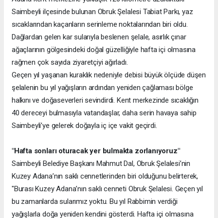
Saimbeyli ilçesinde bulunan Obruk Şelalesi Tabiat Parkı, yaz
sıcaklarından kaçanların serinleme noktalarından biri oldu.
Dağlardan gelen kar sularıyla beslenen şelale, asırlık çınar
ağaçlarının gölgesindeki doğal güzelliğiyle hafta içi olmasına
rağmen çok sayıda ziyaretçiyi ağırladı.
Geçen yıl yaşanan kuraklık nedeniyle debisi büyük ölçüde düşen
şelalenin bu yıl yağışların ardından yeniden çağlaması bölge
halkını ve doğaseverleri sevindirdi. Kent merkezinde sıcaklığın
40 dereceyi bulmasıyla vatandaşlar, daha serin havaya sahip
Saimbeyli’ye gelerek doğayla iç içe vakit geçirdi.
"Hafta sonları oturacak yer bulmakta zorlanıyoruz"
Saimbeyli Belediye Başkanı Mahmut Dal, Obruk Şelalesi’nin
Kuzey Adana’nın saklı cennetlerinden biri olduğunu belirterek,
"Burası Kuzey Adana’nın saklı cenneti Obruk Şelalesi. Geçen yıl
bu zamanlarda sularımız yoktu. Bu yıl Rabbimin verdiği
yağışlarla doğa yeniden kendini gösterdi. Hafta içi olmasına