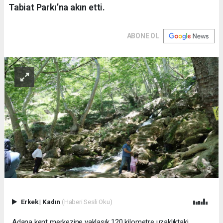
Tabiat Parkı’na akın etti.
ABONE OL
Erkek
|
Kadın
(Haberi Sesli Oku)
Adana kent merkezine yaklaşık 120 kilometre uzaklıktaki