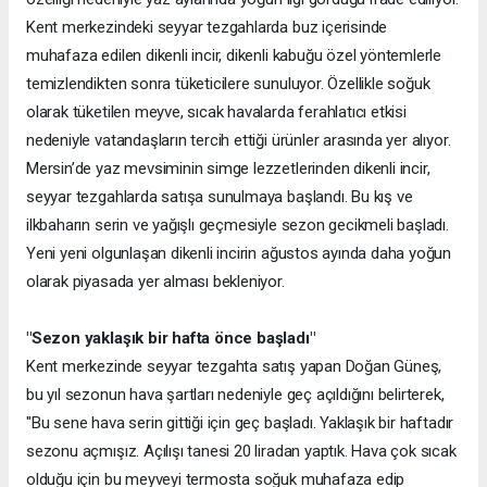
Kent merkezindeki seyyar tezgahlarda buz içerisinde
muhafaza edilen dikenli incir, dikenli kabuğu özel yöntemlerle
temizlendikten sonra tüketicilere sunuluyor. Özellikle soğuk
olarak tüketilen meyve, sıcak havalarda ferahlatıcı etkisi
nedeniyle vatandaşların tercih ettiği ürünler arasında yer alıyor.
Mersin’de yaz mevsiminin simge lezzetlerinden dikenli incir,
seyyar tezgahlarda satışa sunulmaya başlandı. Bu kış ve
ilkbaharın serin ve yağışlı geçmesiyle sezon gecikmeli başladı.
Yeni yeni olgunlaşan dikenli incirin ağustos ayında daha yoğun
olarak piyasada yer alması bekleniyor.
"Sezon yaklaşık bir hafta önce başladı"
Kent merkezinde seyyar tezgahta satış yapan Doğan Güneş,
bu yıl sezonun hava şartları nedeniyle geç açıldığını belirterek,
"Bu sene hava serin gittiği için geç başladı. Yaklaşık bir haftadır
sezonu açmışız. Açılışı tanesi 20 liradan yaptık. Hava çok sıcak
olduğu için bu meyveyi termosta soğuk muhafaza edip