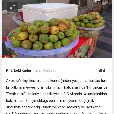
Erkek
|
Kadın
(Haberi Sesli Oku)
Akdeniz’in kıyı kesimlerinde kendiliğinden yetişen ve kaktüs türü
bir bitkinin meyvesi olan dikenli incir, halk arasında ’Hint inciri’ ve
’Frenk inciri’ isimleriyle de biliniyor. Lif, C vitamini ve antioksidan
bakımından zengin olduğu belirtilen meyvenin bağışıklık
sistemini desteklediği, sindirime katkı sağladığı ve serinletici
özelliği nedeniyle yaz aylarında yoğun ilgi gördüğü ifade ediliyor.