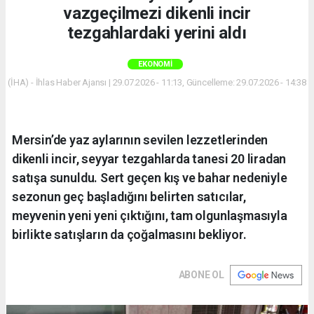
vazgeçilmezi dikenli incir
tezgahlardaki yerini aldı
EKONOMI
(İHA) - İhlas Haber Ajansı | 29.07.2026 - 11:13, Güncelleme: 29.07.2026 - 14:38
Mersin’de yaz aylarının sevilen lezzetlerinden
dikenli incir, seyyar tezgahlarda tanesi 20 liradan
satışa sunuldu. Sert geçen kış ve bahar nedeniyle
sezonun geç başladığını belirten satıcılar,
meyvenin yeni yeni çıktığını, tam olgunlaşmasıyla
birlikte satışların da çoğalmasını bekliyor.
ABONE OL