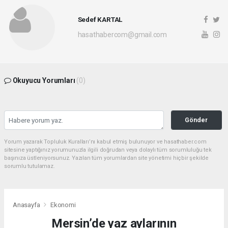
Sedef KARTAL
hasathabercom@gmail.com
Okuyucu Yorumları
(0)
Gönder
Yorum yazarak Topluluk Kuralları’nı kabul etmiş bulunuyor ve hasathaber.com
sitesine yaptığınız yorumunuzla ilgili doğrudan veya dolaylı tüm sorumluluğu tek
başınıza üstleniyorsunuz. Yazılan tüm yorumlardan site yönetimi hiçbir şekilde
sorumlu tutulamaz.
Anasayfa
Ekonomi
Mersin’de yaz aylarının