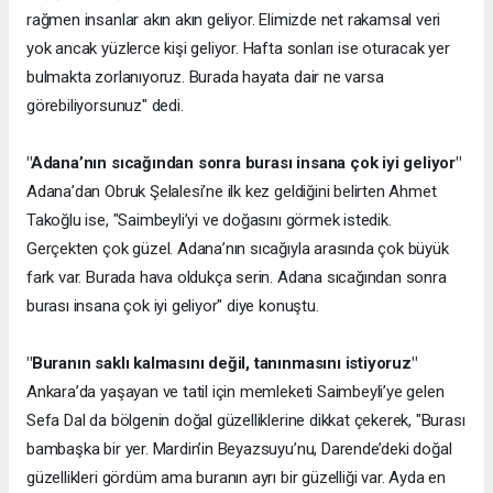
rağmen insanlar akın akın geliyor. Elimizde net rakamsal veri
yok ancak yüzlerce kişi geliyor. Hafta sonları ise oturacak yer
bulmakta zorlanıyoruz. Burada hayata dair ne varsa
görebiliyorsunuz" dedi.
"Adana’nın sıcağından sonra burası insana çok iyi geliyor"
Adana’dan Obruk Şelalesi’ne ilk kez geldiğini belirten Ahmet
Takoğlu ise, "Saimbeyli’yi ve doğasını görmek istedik.
Gerçekten çok güzel. Adana’nın sıcağıyla arasında çok büyük
fark var. Burada hava oldukça serin. Adana sıcağından sonra
burası insana çok iyi geliyor" diye konuştu.
"Buranın saklı kalmasını değil, tanınmasını istiyoruz"
Ankara’da yaşayan ve tatil için memleketi Saimbeyli’ye gelen
Sefa Dal da bölgenin doğal güzelliklerine dikkat çekerek, "Burası
bambaşka bir yer. Mardin’in Beyazsuyu’nu, Darende’deki doğal
güzellikleri gördüm ama buranın ayrı bir güzelliği var. Ayda en