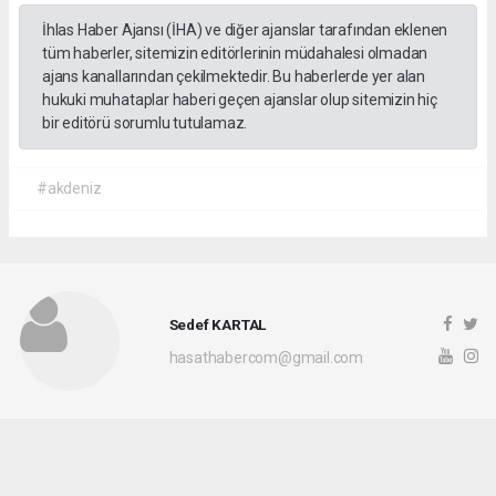
İhlas Haber Ajansı (İHA) ve diğer ajanslar tarafından eklenen
tüm haberler, sitemizin editörlerinin müdahalesi olmadan
ajans kanallarından çekilmektedir. Bu haberlerde yer alan
hukuki muhataplar haberi geçen ajanslar olup sitemizin hiç
bir editörü sorumlu tutulamaz.
#akdeniz
Sedef KARTAL
hasathabercom@gmail.com
Okuyucu Yorumları
(0)