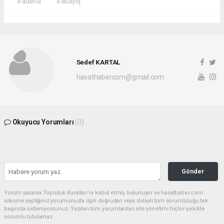
#adana
#asayiş
Sedef KARTAL
hasathabercom@gmail.com
Okuyucu Yorumları
(0)
Gönder
Yorum yazarak Topluluk Kuralları’nı kabul etmiş bulunuyor ve hasathaber.com
sitesine yaptığınız yorumunuzla ilgili doğrudan veya dolaylı tüm sorumluluğu tek
başınıza üstleniyorsunuz. Yazılan tüm yorumlardan site yönetimi hiçbir şekilde
sorumlu tutulamaz.