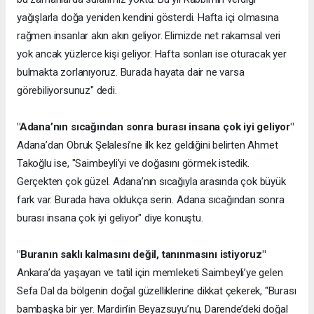
yağışlarla doğa yeniden kendini gösterdi. Hafta içi olmasına
rağmen insanlar akın akın geliyor. Elimizde net rakamsal veri
yok ancak yüzlerce kişi geliyor. Hafta sonları ise oturacak yer
bulmakta zorlanıyoruz. Burada hayata dair ne varsa
görebiliyorsunuz" dedi.
"Adana’nın sıcağından sonra burası insana çok iyi geliyor"
Adana’dan Obruk Şelalesi’ne ilk kez geldiğini belirten Ahmet
Takoğlu ise, "Saimbeyli’yi ve doğasını görmek istedik.
Gerçekten çok güzel. Adana’nın sıcağıyla arasında çok büyük
fark var. Burada hava oldukça serin. Adana sıcağından sonra
burası insana çok iyi geliyor" diye konuştu.
"Buranın saklı kalmasını değil, tanınmasını istiyoruz"
Ankara’da yaşayan ve tatil için memleketi Saimbeyli’ye gelen
Sefa Dal da bölgenin doğal güzelliklerine dikkat çekerek, "Burası
bambaşka bir yer. Mardin’in Beyazsuyu’nu, Darende’deki doğal