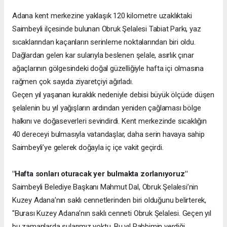
Adana kent merkezine yaklaşık 120 kilometre uzaklıktaki
Saimbeyli ilçesinde bulunan Obruk Şelalesi Tabiat Parkı, yaz
sıcaklarından kaçanların serinleme noktalarından biri oldu.
Dağlardan gelen kar sularıyla beslenen şelale, asırlık çınar
ağaçlarının gölgesindeki doğal güzelliğiyle hafta içi olmasına
rağmen çok sayıda ziyaretçiyi ağırladı.
Geçen yıl yaşanan kuraklık nedeniyle debisi büyük ölçüde düşen
şelalenin bu yıl yağışların ardından yeniden çağlaması bölge
halkını ve doğaseverleri sevindirdi. Kent merkezinde sıcaklığın
40 dereceyi bulmasıyla vatandaşlar, daha serin havaya sahip
Saimbeyli’ye gelerek doğayla iç içe vakit geçirdi.
"Hafta sonları oturacak yer bulmakta zorlanıyoruz"
Saimbeyli Belediye Başkanı Mahmut Dal, Obruk Şelalesi’nin
Kuzey Adana’nın saklı cennetlerinden biri olduğunu belirterek,
"Burası Kuzey Adana’nın saklı cenneti Obruk Şelalesi. Geçen yıl
bu zamanlarda sularımız yoktu. Bu yıl Rabbimin verdiği