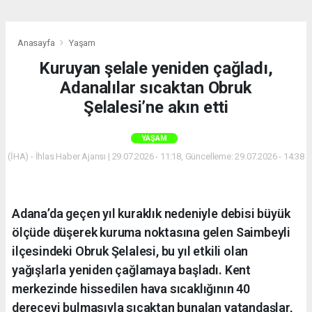
Anasayfa
Yaşam
Kuruyan şelale yeniden çağladı,
Adanalılar sıcaktan Obruk
Şelalesi’ne akın etti
YAŞAM
(İHA) - İhlas Haber Ajansı | 29.07.2026 - 11:18, Güncelleme: 29.07.2026 - 14:38
Adana’da geçen yıl kuraklık nedeniyle debisi büyük
ölçüde düşerek kuruma noktasına gelen Saimbeyli
ilçesindeki Obruk Şelalesi, bu yıl etkili olan
yağışlarla yeniden çağlamaya başladı. Kent
merkezinde hissedilen hava sıcaklığının 40
dereceyi bulmasıyla sıcaktan bunalan vatandaşlar,