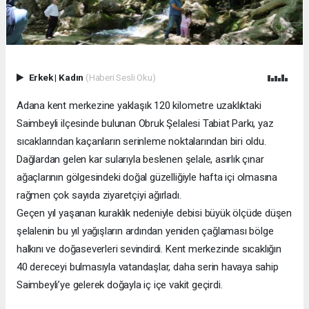
Erkek
|
Kadın
(Haberi Sesli Oku)
Adana kent merkezine yaklaşık 120 kilometre uzaklıktaki
Saimbeyli ilçesinde bulunan Obruk Şelalesi Tabiat Parkı, yaz
sıcaklarından kaçanların serinleme noktalarından biri oldu.
Dağlardan gelen kar sularıyla beslenen şelale, asırlık çınar
ağaçlarının gölgesindeki doğal güzelliğiyle hafta içi olmasına
rağmen çok sayıda ziyaretçiyi ağırladı.
Geçen yıl yaşanan kuraklık nedeniyle debisi büyük ölçüde düşen
şelalenin bu yıl yağışların ardından yeniden çağlaması bölge
halkını ve doğaseverleri sevindirdi. Kent merkezinde sıcaklığın
40 dereceyi bulmasıyla vatandaşlar, daha serin havaya sahip
Saimbeyli’ye gelerek doğayla iç içe vakit geçirdi.