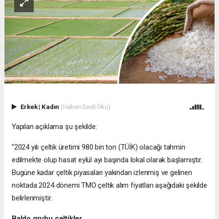
Erkek
|
Kadın
(Haberi Sesli Oku)
Yapılan açıklama şu şekilde:
"
2024 yılı çeltik üretimi 980 bin ton (TÜİK) olacağı tahmin
edilmekte olup hasat eylül ayı başında lokal olarak başlamıştır.
Bugüne kadar çeltik piyasaları yakından izlenmiş ve gelinen
noktada 2024 dönemi TMO çeltik alım fiyatları aşağıdaki şekilde
belirlenmiştir.
Baldo grubu çeltikler