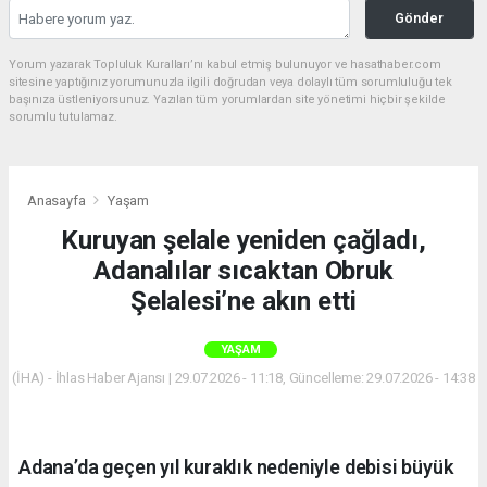
Gönder
Yorum yazarak Topluluk Kuralları’nı kabul etmiş bulunuyor ve hasathaber.com
sitesine yaptığınız yorumunuzla ilgili doğrudan veya dolaylı tüm sorumluluğu tek
başınıza üstleniyorsunuz. Yazılan tüm yorumlardan site yönetimi hiçbir şekilde
sorumlu tutulamaz.
Anasayfa
Yaşam
Kuruyan şelale yeniden çağladı,
Adanalılar sıcaktan Obruk
Şelalesi’ne akın etti
YAŞAM
(İHA) - İhlas Haber Ajansı | 29.07.2026 - 11:18, Güncelleme: 29.07.2026 - 14:38
Adana’da geçen yıl kuraklık nedeniyle debisi büyük