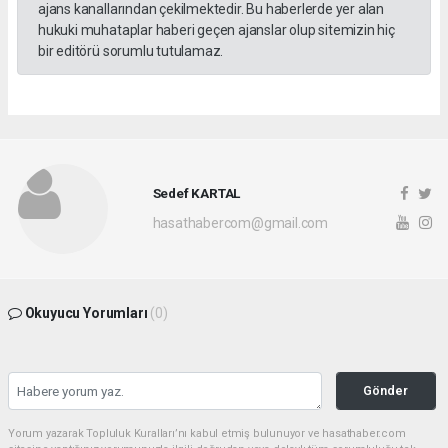
ajans kanallarından çekilmektedir. Bu haberlerde yer alan
hukuki muhataplar haberi geçen ajanslar olup sitemizin hiç
bir editörü sorumlu tutulamaz.
Sedef KARTAL
hasathabercom@gmail.com
Okuyucu Yorumları
(0)
Gönder
Yorum yazarak Topluluk Kuralları’nı kabul etmiş bulunuyor ve hasathaber.com