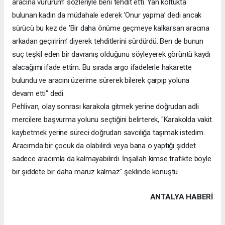
aracına vururum’ sözleriyle beni tehdit etti. Yan koltukta
bulunan kadın da müdahale ederek ’Onur yapma’ dedi ancak
sürücü bu kez de ’Bir daha önüme geçmeye kalkarsan aracına
arkadan geçiririm’ diyerek tehditlerini sürdürdü. Ben de bunun
suç teşkil eden bir davranış olduğunu söyleyerek görüntü kaydı
alacağımı ifade ettim. Bu sırada argo ifadelerle hakarette
bulundu ve aracını üzerime sürerek bilerek çarpıp yoluna
devam etti" dedi.
Pehlivan, olay sonrası karakola gitmek yerine doğrudan adli
mercilere başvurma yolunu seçtiğini belirterek, "Karakolda vakit
kaybetmek yerine süreci doğrudan savcılığa taşımak istedim.
Aracımda bir çocuk da olabilirdi veya bana o yaptığı şiddet
sadece aracımla da kalmayabilirdi. İnşallah kimse trafikte böyle
bir şiddete bir daha maruz kalmaz" şeklinde konuştu.
ANTALYA HABERİ