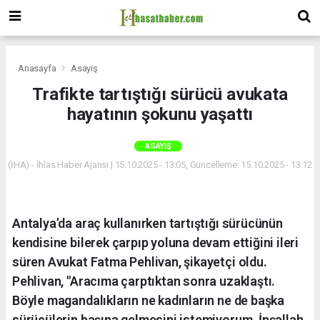
Anasayfa
Asayiş
Trafikte tartıştığı sürücü avukata
hayatının şokunu yaşattı
ASAYIŞ
(İHA) - İhlas Haber Ajansı | 15.10.2025 - 13:05, Güncelleme: 15.10.2025 - 13:12
Antalya’da araç kullanırken tartıştığı sürücünün
kendisine bilerek çarpıp yoluna devam ettiğini ileri
süren Avukat Fatma Pehlivan, şikayetçi oldu.
Pehlivan, "Aracıma çarptıktan sonra uzaklaştı.
Böyle magandalıkların ne kadınların ne de başka
sürücülerin başına gelmesini istemiyorum. İnşallah