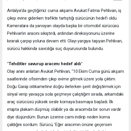
Antalya’da geçtiğimiz cuma akşamı Avukat Fatma Pehlivan, iş
çıkışı evine giderken trafikte tartıştığı sürücünün hedefi oldu.
Kameralara da yansıyan olayda başka bir otomobil sürücüsü
Pehlivan’ın aracını sıkıştırdı, ardından direksiyonunu üzerine
kırarak çarpıp yoluna devam etti. Olayı yargıya taşıyan Pehlivan,
sürücü hakkında savcılığa suç duyurusunda bulundu.
"Tehditler savurup aracımı hedef aldı"
Olay anını anlatan Avukat Pehlivan, "10 Ekim Cuma günü akşam
saatlerinde ofisimden çıkıp evime gitmek üzere yola çıktım.
Doğu Garajı istikametine doğru ilerlerken şerit değiştirmek için
sinyal verip yavaşça sola geçmeye çalıştığım sırada, arkamdaki
araç sürücüsü yüksek sesle kornaya basmaya başladı. İlk
etapta plakam düşmüş olabilir ya da aracımda bir sorun vardır
diye düşündüm. Bunun üzerine camı indirip neden korna
çaldığını sordum. Sürücü, ’Eğer aracımın önüne geçersen