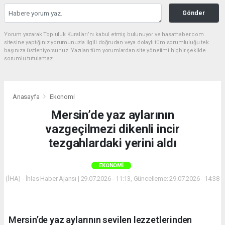
Gönder
Yorum yazarak Topluluk Kuralları’nı kabul etmiş bulunuyor ve hasathaber.com
sitesine yaptığınız yorumunuzla ilgili doğrudan veya dolaylı tüm sorumluluğu tek
başınıza üstleniyorsunuz. Yazılan tüm yorumlardan site yönetimi hiçbir şekilde
sorumlu tutulamaz.
Anasayfa
Ekonomi
Mersin’de yaz aylarının
vazgeçilmezi dikenli incir
tezgahlardaki yerini aldı
EKONOMI
(İHA) - İhlas Haber Ajansı | 29.07.2026 - 11:13, Güncelleme: 29.07.2026 - 14:38
Mersin’de yaz aylarının sevilen lezzetlerinden