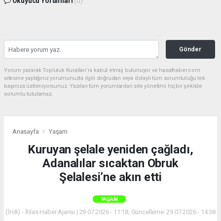
Okuyucu Yorumları
(0)
Gönder
Yorum yazarak Topluluk Kuralları’nı kabul etmiş bulunuyor ve hasathaber.com
sitesine yaptığınız yorumunuzla ilgili doğrudan veya dolaylı tüm sorumluluğu tek
başınıza üstleniyorsunuz. Yazılan tüm yorumlardan site yönetimi hiçbir şekilde
sorumlu tutulamaz.
Anasayfa
Yaşam
Kuruyan şelale yeniden çağladı,
Adanalılar sıcaktan Obruk
Şelalesi’ne akın etti
YAŞAM
(İHA) - İhlas Haber Ajansı | 29.07.2026 - 11:18, Güncelleme: 29.07.2026 - 14:38