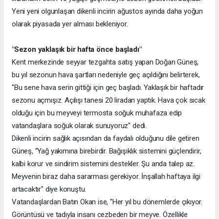
Yeni yeni olgunlaşan dikenli incirin ağustos ayında daha yoğun
olarak piyasada yer alması bekleniyor.
"Sezon yaklaşık bir hafta önce başladı"
Kent merkezinde seyyar tezgahta satış yapan Doğan Güneş,
bu yıl sezonun hava şartları nedeniyle geç açıldığını belirterek,
"Bu sene hava serin gittiği için geç başladı. Yaklaşık bir haftadır
sezonu açmışız. Açılışı tanesi 20 liradan yaptık. Hava çok sıcak
olduğu için bu meyveyi termosta soğuk muhafaza edip
vatandaşlara soğuk olarak sunuyoruz" dedi.
Dikenli incirin sağlık açısından da faydalı olduğunu dile getiren
Güneş, "Yağ yakımına birebirdir. Bağışıklık sistemini güçlendirir,
kalbi korur ve sindirim sistemini destekler. Şu anda talep az.
Meyvenin biraz daha sararması gerekiyor. İnşallah haftaya ilgi
artacaktır" diye konuştu.
Vatandaşlardan Batın Okan ise, "Her yıl bu dönemlerde çıkıyor.
Görüntüsü ve tadıyla insanı cezbeden bir meyve. Özellikle