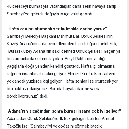
40 dereceyi bulmasıyla vatandaşlar, daha serin havaya sahip
Saimbeyli’ye gelerek doğayla iç içe vakit geçirdi.
"Hafta sonları oturacak yer bulmakta zorlanıyoruz"
Saimbeyli Belediye Başkanı Mahmut Dal, Obruk Şelalesi’nin
Kuzey Adana’nın saklı cennetlerinden biri olduğunu belirterek,
"Burası Kuzey Adana’nın saklı cenneti Obruk Şelalesi. Geçen yıl
bu zamanlarda sularımız yoktu. Bu yıl Rabbimin verdiği
yağışlarla doğa yeniden kendini gösterdi. Hafta içi olmasına
rağmen insanlar akın akın geliyor. Elimizde net rakamsal veri
yok ancak yüzlerce kişi geliyor. Hafta sonları ise oturacak yer
bulmakta zorlanıyoruz. Burada hayata dair ne varsa
görebiliyorsunuz" dedi.
"Adana’nın sıcağından sonra burası insana çok iyi geliyor"
Adana’dan Obruk Şelalesi’ne ilk kez geldiğini belirten Ahmet
Takoğlu ise, "Saimbeyli’yi ve doğasını görmek istedik.