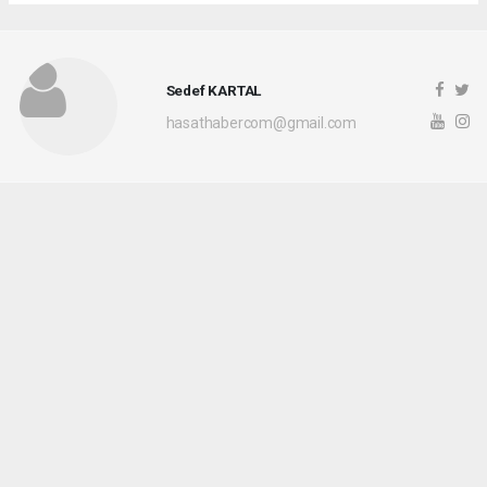
Sedef KARTAL
hasathabercom@gmail.com
Okuyucu Yorumları
(0)
Gönder
Yorum yazarak Topluluk Kuralları’nı kabul etmiş bulunuyor ve hasathaber.com
sitesine yaptığınız yorumunuzla ilgili doğrudan veya dolaylı tüm sorumluluğu tek
başınıza üstleniyorsunuz. Yazılan tüm yorumlardan site yönetimi hiçbir şekilde
sorumlu tutulamaz.