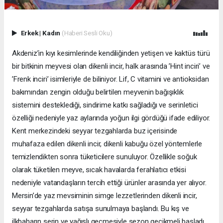
Erkek
|
Kadın
(Haberi Sesli Oku)
Akdeniz’in kıyı kesimlerinde kendiliğinden yetişen ve kaktüs türü
bir bitkinin meyvesi olan dikenli incir, halk arasında ’Hint inciri’ ve
’Frenk inciri’ isimleriyle de biliniyor. Lif, C vitamini ve antioksidan
bakımından zengin olduğu belirtilen meyvenin bağışıklık
sistemini desteklediği, sindirime katkı sağladığı ve serinletici
özelliği nedeniyle yaz aylarında yoğun ilgi gördüğü ifade ediliyor.
Kent merkezindeki seyyar tezgahlarda buz içerisinde
muhafaza edilen dikenli incir, dikenli kabuğu özel yöntemlerle
temizlendikten sonra tüketicilere sunuluyor. Özellikle soğuk
olarak tüketilen meyve, sıcak havalarda ferahlatıcı etkisi
nedeniyle vatandaşların tercih ettiği ürünler arasında yer alıyor.
Mersin’de yaz mevsiminin simge lezzetlerinden dikenli incir,
seyyar tezgahlarda satışa sunulmaya başlandı. Bu kış ve
ilkbaharın serin ve yağışlı geçmesiyle sezon gecikmeli başladı.