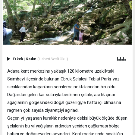
Erkek
|
Kadın
(Haberi Sesli Oku)
Adana kent merkezine yaklaşık 120 kilometre uzaklıktaki
Saimbeyli ilçesinde bulunan Obruk Şelalesi Tabiat Parkı, yaz
sıcaklarından kaçanların serinleme noktalarından biri oldu.
Dağlardan gelen kar sularıyla beslenen şelale, asırlık çınar
ağaçlarının gölgesindeki doğal güzelliğiyle hafta içi olmasına
rağmen çok sayıda ziyaretçiyi ağırladı.
Geçen yıl yaşanan kuraklık nedeniyle debisi büyük ölçüde düşen
şelalenin bu yıl yağışların ardından yeniden çağlaması bölge
halkını ve doğaseverleri sevindirdi. Kent merkezinde sıcaklığın