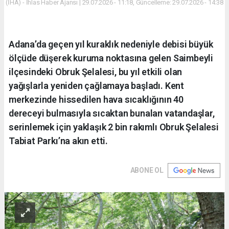
(İHA) - İhlas Haber Ajansı | 29.07.2026 - 11:18, Güncelleme: 29.07.2026 - 14:38
Adana’da geçen yıl kuraklık nedeniyle debisi büyük
ölçüde düşerek kuruma noktasına gelen Saimbeyli
ilçesindeki Obruk Şelalesi, bu yıl etkili olan
yağışlarla yeniden çağlamaya başladı. Kent
merkezinde hissedilen hava sıcaklığının 40
dereceyi bulmasıyla sıcaktan bunalan vatandaşlar,
serinlemek için yaklaşık 2 bin rakımlı Obruk Şelalesi
Tabiat Parkı’na akın etti.
ABONE OL