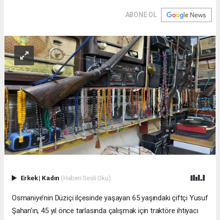
ABONE OL
Erkek
|
Kadın
(Haberi Sesli Oku)
Osmaniye’nin Düziçi ilçesinde yaşayan 65 yaşındaki çiftçi Yusuf
Şahan’ın, 45 yıl önce tarlasında çalışmak için traktöre ihtiyacı