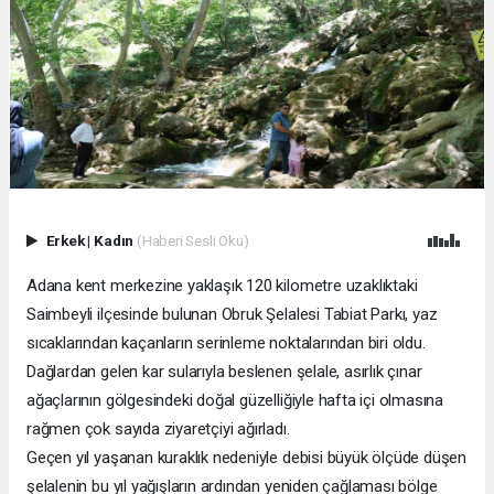
Erkek
|
Kadın
(Haberi Sesli Oku)
Adana kent merkezine yaklaşık 120 kilometre uzaklıktaki
Saimbeyli ilçesinde bulunan Obruk Şelalesi Tabiat Parkı, yaz
sıcaklarından kaçanların serinleme noktalarından biri oldu.
Dağlardan gelen kar sularıyla beslenen şelale, asırlık çınar
ağaçlarının gölgesindeki doğal güzelliğiyle hafta içi olmasına
rağmen çok sayıda ziyaretçiyi ağırladı.
Geçen yıl yaşanan kuraklık nedeniyle debisi büyük ölçüde düşen
şelalenin bu yıl yağışların ardından yeniden çağlaması bölge