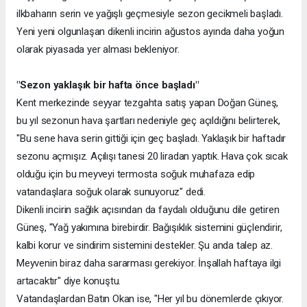
ilkbaharın serin ve yağışlı geçmesiyle sezon gecikmeli başladı.
Yeni yeni olgunlaşan dikenli incirin ağustos ayında daha yoğun
olarak piyasada yer alması bekleniyor.
"Sezon yaklaşık bir hafta önce başladı"
Kent merkezinde seyyar tezgahta satış yapan Doğan Güneş,
bu yıl sezonun hava şartları nedeniyle geç açıldığını belirterek,
"Bu sene hava serin gittiği için geç başladı. Yaklaşık bir haftadır
sezonu açmışız. Açılışı tanesi 20 liradan yaptık. Hava çok sıcak
olduğu için bu meyveyi termosta soğuk muhafaza edip
vatandaşlara soğuk olarak sunuyoruz" dedi.
Dikenli incirin sağlık açısından da faydalı olduğunu dile getiren
Güneş, "Yağ yakımına birebirdir. Bağışıklık sistemini güçlendirir,
kalbi korur ve sindirim sistemini destekler. Şu anda talep az.
Meyvenin biraz daha sararması gerekiyor. İnşallah haftaya ilgi
artacaktır" diye konuştu.
Vatandaşlardan Batın Okan ise, "Her yıl bu dönemlerde çıkıyor.