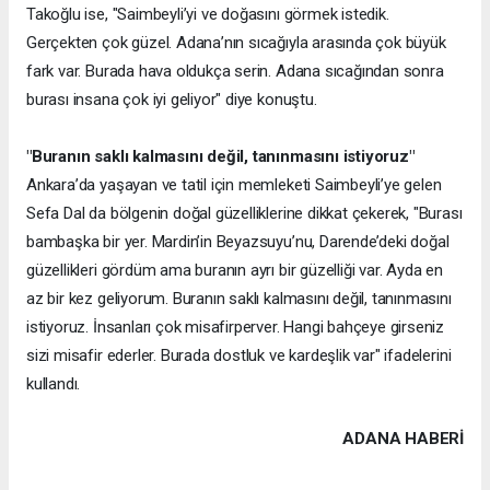
Takoğlu ise, "Saimbeyli’yi ve doğasını görmek istedik.
Gerçekten çok güzel. Adana’nın sıcağıyla arasında çok büyük
fark var. Burada hava oldukça serin. Adana sıcağından sonra
burası insana çok iyi geliyor" diye konuştu.
"Buranın saklı kalmasını değil, tanınmasını istiyoruz"
Ankara’da yaşayan ve tatil için memleketi Saimbeyli’ye gelen
Sefa Dal da bölgenin doğal güzelliklerine dikkat çekerek, "Burası
bambaşka bir yer. Mardin’in Beyazsuyu’nu, Darende’deki doğal
güzellikleri gördüm ama buranın ayrı bir güzelliği var. Ayda en
az bir kez geliyorum. Buranın saklı kalmasını değil, tanınmasını
istiyoruz. İnsanları çok misafirperver. Hangi bahçeye girseniz
sizi misafir ederler. Burada dostluk ve kardeşlik var" ifadelerini
kullandı.
ADANA HABERİ