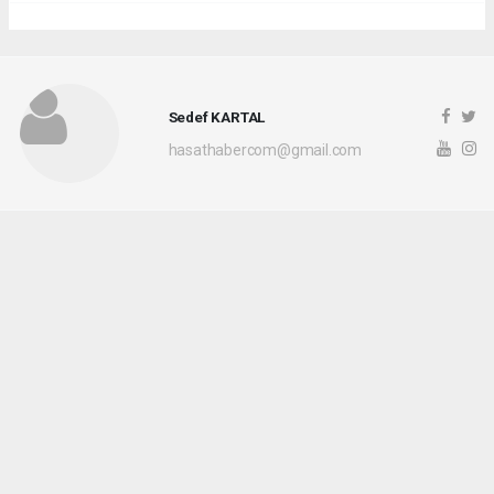
Sedef KARTAL
hasathabercom@gmail.com
Okuyucu Yorumları
(0)
Gönder
Yorum yazarak Topluluk Kuralları’nı kabul etmiş bulunuyor ve hasathaber.com
sitesine yaptığınız yorumunuzla ilgili doğrudan veya dolaylı tüm sorumluluğu tek
başınıza üstleniyorsunuz. Yazılan tüm yorumlardan site yönetimi hiçbir şekilde
sorumlu tutulamaz.