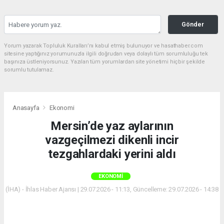
Gönder
Yorum yazarak Topluluk Kuralları’nı kabul etmiş bulunuyor ve hasathaber.com
sitesine yaptığınız yorumunuzla ilgili doğrudan veya dolaylı tüm sorumluluğu tek
başınıza üstleniyorsunuz. Yazılan tüm yorumlardan site yönetimi hiçbir şekilde
sorumlu tutulamaz.
Anasayfa
Ekonomi
Mersin’de yaz aylarının
vazgeçilmezi dikenli incir
tezgahlardaki yerini aldı
EKONOMI
(İHA) - İhlas Haber Ajansı | 29.07.2026 - 11:13, Güncelleme: 29.07.2026 - 14:38