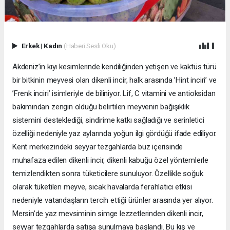
Erkek
|
Kadın
(Haberi Sesli Oku)
Akdeniz’in kıyı kesimlerinde kendiliğinden yetişen ve kaktüs türü
bir bitkinin meyvesi olan dikenli incir, halk arasında ’Hint inciri’ ve
’Frenk inciri’ isimleriyle de biliniyor. Lif, C vitamini ve antioksidan
bakımından zengin olduğu belirtilen meyvenin bağışıklık
sistemini desteklediği, sindirime katkı sağladığı ve serinletici
özelliği nedeniyle yaz aylarında yoğun ilgi gördüğü ifade ediliyor.
Kent merkezindeki seyyar tezgahlarda buz içerisinde
muhafaza edilen dikenli incir, dikenli kabuğu özel yöntemlerle
temizlendikten sonra tüketicilere sunuluyor. Özellikle soğuk
olarak tüketilen meyve, sıcak havalarda ferahlatıcı etkisi
nedeniyle vatandaşların tercih ettiği ürünler arasında yer alıyor.
Mersin’de yaz mevsiminin simge lezzetlerinden dikenli incir,
seyyar tezgahlarda satışa sunulmaya başlandı. Bu kış ve