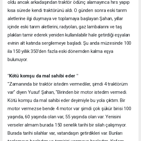
oldu ancak arkadaşından traktör ödünç alamayınca hırs yapıp
kısa sürede kendi traktörünü aldı. O günden sonra eski tarım
aletlerine ilgi duymaya ve toplamaya başlayan Şahan, yıllar
içinde eski tarım aletlerini, radyoları, gaz lambalarını ve taş
plakları tamir ederek yeniden kullanılabilir hale getirdiği eşyaları
evinin alt katında sergilemeye başladı. Şu anda müzesinde 100
ila 150 yıllık 350’den fazla eski dönemden kalma eşya
bulunuyor.
"Kötü komşu da mal sahibi eder "
"Zamanında bir traktör istedim vermediler, şimdi 4 traktörüm
var" diyen Yusuf Şahan, "Birinden bir motor istedim vermedi.
Kötü komşu da mal sahibi eder deyimiyle bu yola çıktım. Bir
motor vermezse bende 4 motor var şimdi çok şükür birisi 100
yaşında, 60 yaşında olan var, 55 yaşında olan var. Yenisini
verseler almam burada 150 senelik tarihi bir silah çalışmıyor.
Burada tarihi silahlar var, vatandaşın getirdikleri var. Bunları