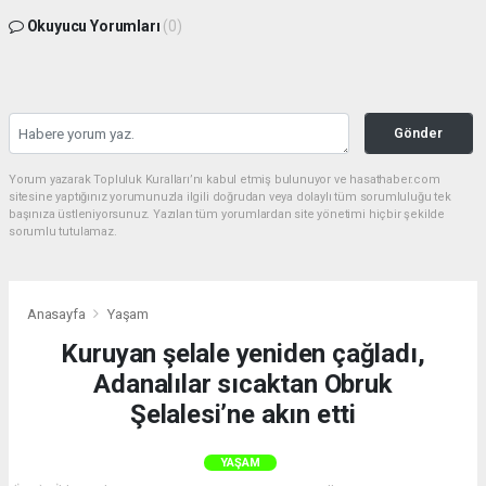
Okuyucu Yorumları
(0)
Gönder
Yorum yazarak Topluluk Kuralları’nı kabul etmiş bulunuyor ve hasathaber.com
sitesine yaptığınız yorumunuzla ilgili doğrudan veya dolaylı tüm sorumluluğu tek
başınıza üstleniyorsunuz. Yazılan tüm yorumlardan site yönetimi hiçbir şekilde
sorumlu tutulamaz.
Anasayfa
Yaşam
Kuruyan şelale yeniden çağladı,
Adanalılar sıcaktan Obruk
Şelalesi’ne akın etti
YAŞAM