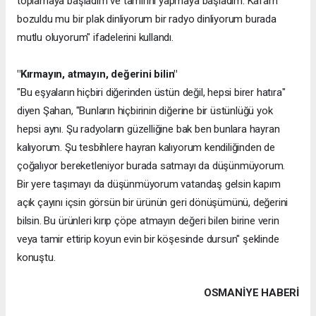
toplamaya başladım ve tamirini yapmaya başladım. Kafam
bozuldu mu bir plak dinliyorum bir radyo dinliyorum burada
mutlu oluyorum" ifadelerini kullandı.
"Kırmayın, atmayın, değerini bilin"
"Bu eşyaların hiçbiri diğerinden üstün değil, hepsi birer hatıra"
diyen Şahan, "Bunların hiçbirinin diğerine bir üstünlüğü yok
hepsi aynı. Şu radyoların güzelliğine bak ben bunlara hayran
kalıyorum. Şu tesbihlere hayran kalıyorum kendiliğinden de
çoğalıyor bereketleniyor burada satmayı da düşünmüyorum.
Bir yere taşımayı da düşünmüyorum vatandaş gelsin kapım
açık çayını içsin görsün bir ürünün geri dönüşümünü, değerini
bilsin. Bu ürünleri kırıp çöpe atmayın değeri bilen birine verin
veya tamir ettirip koyun evin bir köşesinde dursun" şeklinde
konuştu.
OSMANIYE HABERİ