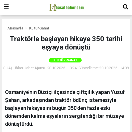
Anasayfa
Kültür-Sanat
Traktörle başlayan hikaye 350 tarihi
eşyaya dönüştü
KÜLTÜR-SANAT
(İHA) - İhlas Haber Ajansı | 20.10.2025 - 13:24, Güncelleme: 20.10.2025 - 14:08
Osmaniye’nin Düziçi ilçesinde çiftçilik yapan Yusuf
Şahan, arkadaşından traktör ödünç istemesiyle
başlayan hikayesini bugün 350’den fazla eski
dönemden kalma eşyaların sergilendiği bir müzeye
dönüştürdü.