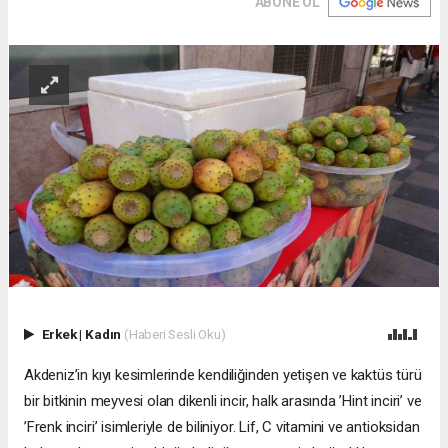
ABONE OL
Erkek
|
Kadın
(Haberi Sesli Oku)
Akdeniz’in kıyı kesimlerinde kendiliğinden yetişen ve kaktüs türü
bir bitkinin meyvesi olan dikenli incir, halk arasında ’Hint inciri’ ve
’Frenk inciri’ isimleriyle de biliniyor. Lif, C vitamini ve antioksidan