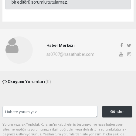
bir editörü sorumlu tutulamaz.
Haber Merkezi
ss0707@hasathaber.com
Okuyucu Yorumları
(0)
Gönder
Yorum yazarak Topluluk Kuralları’nı kabul etmiş bulunuyor ve hasathaber.com
sitesine yaptığınız yorumunuzla ilgili doğrudan veya dolaylı tüm sorumluluğu tek
başınıza üstleniyorsunuz. Yazılan tüm yorumlardan site yönetimi hiçbir şekilde