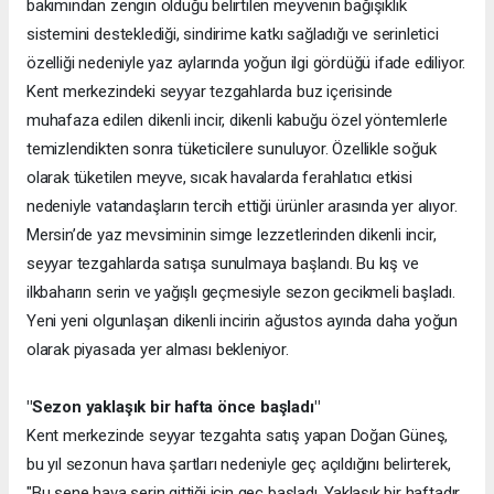
bakımından zengin olduğu belirtilen meyvenin bağışıklık
sistemini desteklediği, sindirime katkı sağladığı ve serinletici
özelliği nedeniyle yaz aylarında yoğun ilgi gördüğü ifade ediliyor.
Kent merkezindeki seyyar tezgahlarda buz içerisinde
muhafaza edilen dikenli incir, dikenli kabuğu özel yöntemlerle
temizlendikten sonra tüketicilere sunuluyor. Özellikle soğuk
olarak tüketilen meyve, sıcak havalarda ferahlatıcı etkisi
nedeniyle vatandaşların tercih ettiği ürünler arasında yer alıyor.
Mersin’de yaz mevsiminin simge lezzetlerinden dikenli incir,
seyyar tezgahlarda satışa sunulmaya başlandı. Bu kış ve
ilkbaharın serin ve yağışlı geçmesiyle sezon gecikmeli başladı.
Yeni yeni olgunlaşan dikenli incirin ağustos ayında daha yoğun
olarak piyasada yer alması bekleniyor.
"Sezon yaklaşık bir hafta önce başladı"
Kent merkezinde seyyar tezgahta satış yapan Doğan Güneş,
bu yıl sezonun hava şartları nedeniyle geç açıldığını belirterek,
"Bu sene hava serin gittiği için geç başladı. Yaklaşık bir haftadır