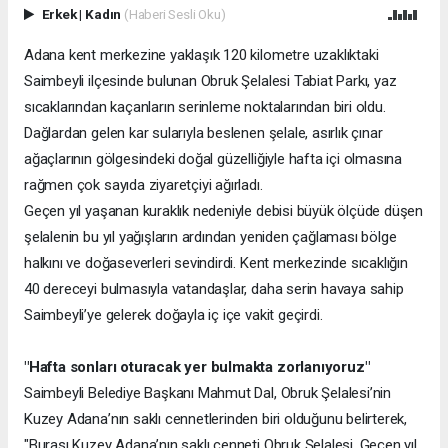
Erkek
|
Kadın
(Haberi Sesli Oku)
Adana kent merkezine yaklaşık 120 kilometre uzaklıktaki
Saimbeyli ilçesinde bulunan Obruk Şelalesi Tabiat Parkı, yaz
sıcaklarından kaçanların serinleme noktalarından biri oldu.
Dağlardan gelen kar sularıyla beslenen şelale, asırlık çınar
ağaçlarının gölgesindeki doğal güzelliğiyle hafta içi olmasına
rağmen çok sayıda ziyaretçiyi ağırladı.
Geçen yıl yaşanan kuraklık nedeniyle debisi büyük ölçüde düşen
şelalenin bu yıl yağışların ardından yeniden çağlaması bölge
halkını ve doğaseverleri sevindirdi. Kent merkezinde sıcaklığın
40 dereceyi bulmasıyla vatandaşlar, daha serin havaya sahip
Saimbeyli’ye gelerek doğayla iç içe vakit geçirdi.
"Hafta sonları oturacak yer bulmakta zorlanıyoruz"
Saimbeyli Belediye Başkanı Mahmut Dal, Obruk Şelalesi’nin
Kuzey Adana’nın saklı cennetlerinden biri olduğunu belirterek,
"Burası Kuzey Adana’nın saklı cenneti Obruk Şelalesi. Geçen yıl