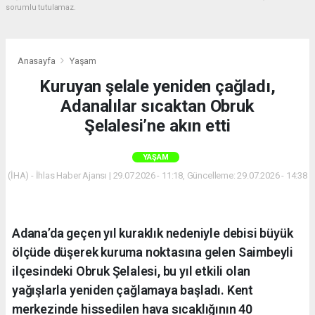
sorumlu tutulamaz.
Anasayfa
Yaşam
Kuruyan şelale yeniden çağladı,
Adanalılar sıcaktan Obruk
Şelalesi’ne akın etti
YAŞAM
(İHA) - İhlas Haber Ajansı | 29.07.2026 - 11:18, Güncelleme: 29.07.2026 - 14:38
Adana’da geçen yıl kuraklık nedeniyle debisi büyük
ölçüde düşerek kuruma noktasına gelen Saimbeyli
ilçesindeki Obruk Şelalesi, bu yıl etkili olan
yağışlarla yeniden çağlamaya başladı. Kent
merkezinde hissedilen hava sıcaklığının 40