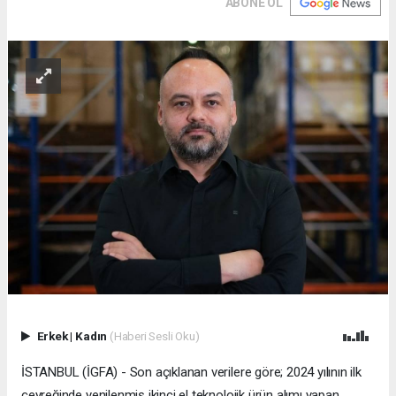
ABONE OL
Erkek
|
Kadın
(Haberi Sesli Oku)
İSTANBUL (İGFA) - Son açıklanan verilere göre; 2024 yılının ilk
çeyreğinde yenilenmiş ikinci el teknolojik ürün alımı yapan