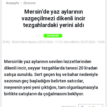
Anasayfa
Ekonomi
Mersin’de yaz aylarının
vazgeçilmezi dikenli incir
tezgahlardaki yerini aldı
EKONOMI
(İHA) - İhlas Haber Ajansı | 29.07.2026 - 11:13, Güncelleme: 29.07.2026 - 14:38
Mersin’de yaz aylarının sevilen lezzetlerinden
dikenli incir, seyyar tezgahlarda tanesi 20 liradan
satışa sunuldu. Sert geçen kış ve bahar nedeniyle
sezonun geç başladığını belirten satıcılar,
meyvenin yeni yeni çıktığını, tam olgunlaşmasıyla
birlikte satışların da çoğalmasını bekliyor.