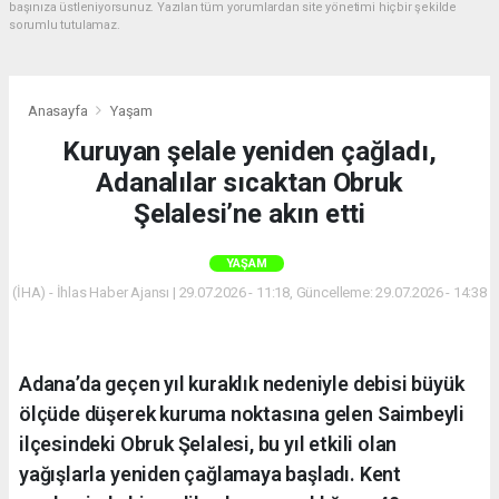
başınıza üstleniyorsunuz. Yazılan tüm yorumlardan site yönetimi hiçbir şekilde
sorumlu tutulamaz.
Anasayfa
Yaşam
Kuruyan şelale yeniden çağladı,
Adanalılar sıcaktan Obruk
Şelalesi’ne akın etti
YAŞAM
(İHA) - İhlas Haber Ajansı | 29.07.2026 - 11:18, Güncelleme: 29.07.2026 - 14:38
Adana’da geçen yıl kuraklık nedeniyle debisi büyük
ölçüde düşerek kuruma noktasına gelen Saimbeyli
ilçesindeki Obruk Şelalesi, bu yıl etkili olan
yağışlarla yeniden çağlamaya başladı. Kent