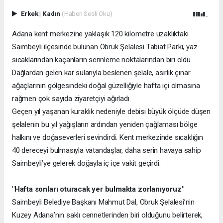
Erkek
|
Kadın
(Haberi Sesli Oku)
Adana kent merkezine yaklaşık 120 kilometre uzaklıktaki
Saimbeyli ilçesinde bulunan Obruk Şelalesi Tabiat Parkı, yaz
sıcaklarından kaçanların serinleme noktalarından biri oldu.
Dağlardan gelen kar sularıyla beslenen şelale, asırlık çınar
ağaçlarının gölgesindeki doğal güzelliğiyle hafta içi olmasına
rağmen çok sayıda ziyaretçiyi ağırladı.
Geçen yıl yaşanan kuraklık nedeniyle debisi büyük ölçüde düşen
şelalenin bu yıl yağışların ardından yeniden çağlaması bölge
halkını ve doğaseverleri sevindirdi. Kent merkezinde sıcaklığın
40 dereceyi bulmasıyla vatandaşlar, daha serin havaya sahip
Saimbeyli’ye gelerek doğayla iç içe vakit geçirdi.
"Hafta sonları oturacak yer bulmakta zorlanıyoruz"
Saimbeyli Belediye Başkanı Mahmut Dal, Obruk Şelalesi’nin
Kuzey Adana’nın saklı cennetlerinden biri olduğunu belirterek,