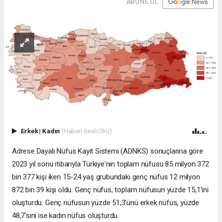
ABONE OL
Erkek
|
Kadın
(Haberi Sesli Oku)
Adrese Dayalı Nüfus Kayıt Sistemi (ADNKS) sonuçlarına göre
2023 yıl sonu itibarıyla Türkiye'nin toplam nüfusu 85 milyon 372
bin 377 kişi iken 15-24 yaş grubundaki genç nüfus 12 milyon
872 bin 39 kişi oldu. Genç nüfus, toplam nüfusun yüzde 15,1'ini
oluşturdu. Genç nüfusun yüzde 51,3'ünü erkek nüfus, yüzde
48,7'sini ise kadın nüfus oluşturdu.