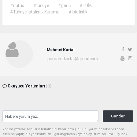
#nüfus
#türkiye
#genç
#TÜİK
#Türkiye İstatistik Kurumu
#İstatistik
Mehmet Kartal
journalistkartal@gmail.com
Okuyucu Yorumları
(0)
Gönder
Yorum yazarak Topluluk Kuralları’nı kabul etmiş bulunuyor ve hasathaber.com
sitesine yaptığınız yorumunuzla ilgili doğrudan veya dolaylı tüm sorumluluğu tek