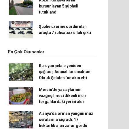
Kozan’da işyerlerini
kurşunlayan 5 şüpheli
tutuklandı
Şüphe üzerine durdurulan
araçta 7 ruhsatsız silah çıktı
En Çok Okunanlar
Kuruyan şelale yeniden
çağladı, Adanalılar sıcaktan
Obruk Şelalesi’ne akın etti
Mersin’de yaz aylarının
vazgeçilmezi dikenli incir
tezgahlardaki yerini aldı
Alanya’da orman yangını muz
seralarına sıçradı: 17
hektarlık alan zarar gördü