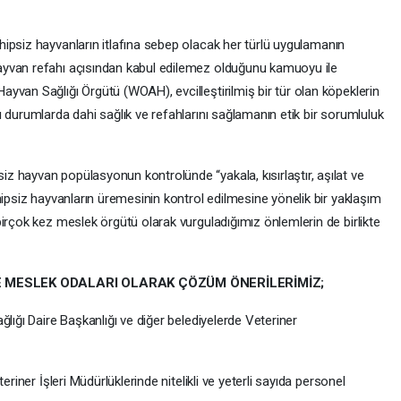
hipsiz hayvanların itlafına sebep olacak her türlü uygulamanın
ayvan refahı açısından kabul edilemez olduğunu kamuoyu ile
yvan Sağlığı Örgütü (WOAH), evcilleştirilmiş bir tür olan köpeklerin
 durumlarda dahi sağlık ve refahlarını sağlamanın etik bir sorumluluk
 hayvan popülasyonun kontrolünde “yakala, kısırlaştır, aşılat ve
hipsiz hayvanların üremesinin kontrol edilmesine yönelik bir yaklaşım
irçok kez meslek örgütü olarak vurguladığımız önlemlerin de birlikte
VE MESLEK ODALARI OLARAK ÇÖZÜM ÖNERİLERİMİZ;
lığı Daire Başkanlığı ve diğer belediyelerde Veteriner
eriner İşleri Müdürlüklerinde nitelikli ve yeterli sayıda personel