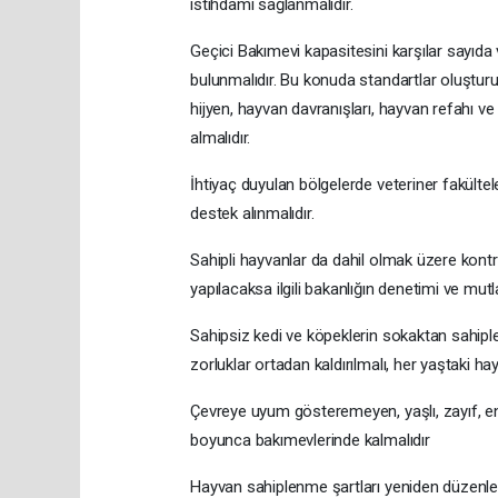
istihdamı sağlanmalıdır.
Geçici Bakımevi kapasitesini karşılar sayıda
bulunmalıdır. Bu konuda standartlar oluşturu
hijyen, hayvan davranışları, hayvan refahı 
almalıdır.
İhtiyaç duyulan bölgelerde veteriner fakültel
destek alınmalıdır.
Sahipli hayvanlar da dahil olmak üzere kontr
yapılacaksa ilgili bakanlığın denetimi ve mutl
Sahipsiz kedi ve köpeklerin sokaktan sahipleni
zorluklar ortadan kaldırılmalı, her yaştaki hayv
Çevreye uyum gösteremeyen, yaşlı, zayıf, enge
boyunca bakımevlerinde kalmalıdır
Hayvan sahiplenme şartları yeniden düzenlen