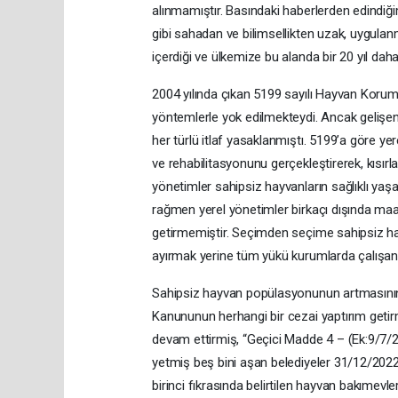
alınmamıştır. Basındaki haberlerden edindiğimi
gibi sahadan ve bilimsellikten uzak, uygula
içerdiği ve ülkemize bu alanda bir 20 yıl dah
2004 yılında çıkan 5199 sayılı Hayvan Kor
yöntemlerle yok edilmekteydi. Ancak gelişen 
her türlü itlaf yasaklanmıştı. 5199’a göre ye
ve rehabilitasyonunu gerçekleştirerek, kısırla
yönetimler sahipsiz hayvanların sağlıklı yaş
rağmen yerel yönetimler birkaçı dışında maa
getirmemiştir. Seçimden seçime sahipsiz hay
ayırmak yerine tüm yükü kurumlarda çalışan v
Sahipsiz hayvan popülasyonunun artmasının
Kanununun herhangi bir cezai yaptırım getir
devam ettirmiş, “Geçici Madde 4 – (Ek:9/7/20
yetmiş beş bini aşan belediyeler 31/12/2022,
birinci fıkrasında belirtilen hayvan bakıme