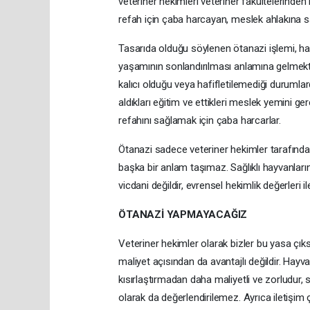
veteriner hekimleri veteriner fakültelerinden
refah için çaba harcayan, meslek ahlakına sa
Tasarıda olduğu söylenen ötanazi işlemi, hayva
yaşamının sonlandırılması anlamına gelmekted
kalıcı olduğu veya hafifletilemediği durumlar
aldıkları eğitim ve ettikleri meslek yemini 
refahını sağlamak için çaba harcarlar.
Ötanazi sadece veteriner hekimler tarafından
başka bir anlam taşımaz. Sağlıklı hayvanların 
vicdani değildir, evrensel hekimlik değerleri
ÖTANAZİ YAPMAYACAĞIZ
Veteriner hekimler olarak bizler bu yasa çı
maliyet açısından da avantajlı değildir. Hay
kısırlaştırmadan daha maliyetli ve zorludur
olarak da değerlendirilemez. Ayrıca iletişi