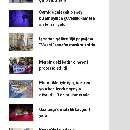
çarpıştı: 2 yaralı
Camide çalacak bir şey
bulamayınca güvenlik kamera
sistemini çaldı
İş yerine götürdüğü papağanı
"Messi" esnafın maskotu oldu
Mersin’deki kadın cinayeti
protesto edildi
Motosikletiyle işe giderken
yolu kesilerek sopayla
dövüldü: O anlar kamerada
Gazipaşa’da silahlı kavga: 1
yaralı