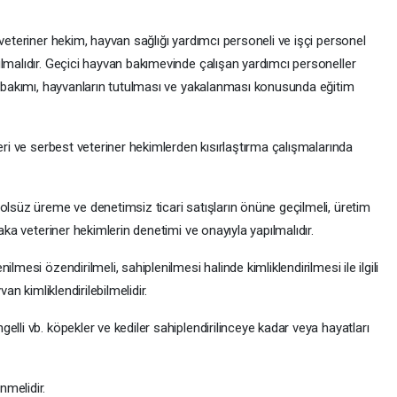
 veteriner hekim, hayvan sağlığı yardımcı personeli ve işçi personel
lmalıdır. Geçici hayvan bakımevinde çalışan yardımcı personeller
ve bakımı, hayvanların tutulması ve yakalanması konusunda eğitim
eri ve serbest veteriner hekimlerden kısırlaştırma çalışmalarında
olsüz üreme ve denetimsiz ticari satışların önüne geçilmeli, üretim
aka veteriner hekimlerin denetimi ve onayıyla yapılmalıdır.
lmesi özendirilmeli, sahiplenilmesi halinde kimliklendirilmesi ile ilgili
an kimliklendirilebilmelidir.
lli vb. köpekler ve kediler sahiplendirilinceye kadar veya hayatları
melidir.