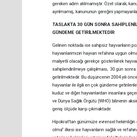
gereken adım atılmamıştır. Özet olarak; kan
ayrılmamış, kanununun gereğini yapmayanla
TASLAKTA 30 GÜN SONRA SAHİPLENİ
GÜNDEME GETİRİLMEKTEDİR
Gelinen noktada ise sahipsiz hayvanların pop
hayvanlarımızın hayvan refahına uygun olmaya
maliyetli olacağı gerekçe gösterilerek hayvan
sahiplendirilmeye çalışılması, 30 gün sonra
getirilmektedir. Bu düşüncenin 2004 yılı önces
hayvanlar ile ilgili en çok gündeme getirilen
kuduz ve diğer hayvanlardan insanlara geçe
ve Dünya Sağlık Örgütü (WHO) bilinenin aksin
geniş ölçüde karşı çıkmaktadır.
Hipokrat’tan günümüze evrensel hekimliğin en 
olma” ilkesi ise hayvanların sağlık ve refahına