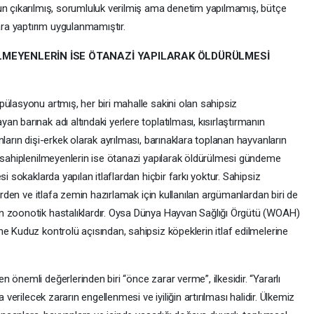
un çıkarılmış, sorumluluk verilmiş ama denetim yapılmamış, bütçe
ra yaptırım uygulanmamıştır.
LMEYENLERİN İSE ÖTANAZİ YAPILARAK ÖLDÜRÜLMESİ
ülasyonu artmış, her biri mahalle sakini olan sahipsiz
n barınak adı altındaki yerlere toplatılması, kısırlaştırmanın
ların dişi-erkek olarak ayrılması, barınaklara toplanan hayvanların
 sahiplenilmeyenlerin ise ötanazi yapılarak öldürülmesi gündeme
i sokaklarda yapılan itlaflardan hiçbir farkı yoktur. Sahipsiz
lerden ve itlafa zemin hazırlamak için kullanılan argümanlardan biri de
n zoonotik hastalıklardır. Oysa Dünya Hayvan Sağlığı Örgütü (WOAH)
e Kuduz kontrolü açısından, sahipsiz köpeklerin itlaf edilmelerine
önemli değerlerinden biri “önce zarar verme”, ilkesidir. “Yararlı
 verilecek zararın engellenmesi ve iyiliğin artırılması halidir. Ülkemiz