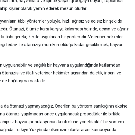
 insanlara, hayvanlara ve içinde yaşadığı doğaya duyarlı, toplumsal
hip kişiler olarak yemin ederek mezun olurlar.
nların tıbbi yöntemler yoluyla, hızlı, ağrısız ve acısız bir şekilde
ir. Ötanazi, ölümle karşı karşıya kalınması halinde, acının ve ağrının
da tıbbi gerekçeler ile uygulanan bir yöntemdir. Veteriner hekimler
gereği tedavi ile ötanaziyi mümkün olduğu kadar geciktirmek, hayvan
 uygulanabilir ve sağlıklı bir hayvana uygulandığında katliamdan
ötanazisi ve itlafı veteriner hekimler açısından da etik, insani ve
 ile de bağdaşmamaktadır.
ksa da ötanazi yapmayacağız. Önerilen bu yöntem sanıldığının aksine
vana ötanazi yapılmadan önce uygulanacak prosedürler ile birlikte
, sahipsiz hayvan popülasyonun kontrolüne yönelik aktif bir yöntem
m çağında Türkiye Yüzyılında ülkemizin uluslararası kamuoyunda