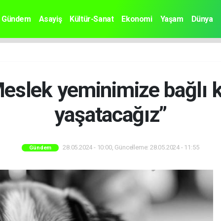
Gündem
Asayiş
Kültür-Sanat
Ekonomi
Yaşam
Dünya
slek yeminimize bağlı k
yaşatacağız”
28.05.2024 - 10:00, Güncelleme: 28.05.2024 - 11:55
Gündem