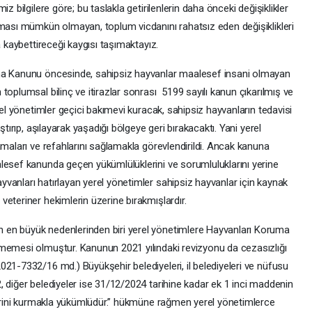
z bilgilere göre; bu taslakla getirilenlerin daha önceki değişiklikler
nması mümkün olmayan, toplum vicdanını rahatsız eden değişiklikleri
a kaybettireceği kaygısı taşımaktayız.
uma Kanunu öncesinde, sahipsiz hayvanlar maalesef insani olmayan
toplumsal bilinç ve itirazlar sonrası 5199 sayılı kanun çıkarılmış ve
rel yönetimler geçici bakımevi kuracak, sahipsiz hayvanların tedavisi
ştırıp, aşılayarak yaşadığı bölgeye geri bırakacaktı. Yani yerel
amaları ve refahlarını sağlamakla görevlendirildi. Ancak kanuna
lesef kanunda geçen yükümlülüklerini ve sorumluluklarını yerine
vanları hatırlayan yerel yönetimler sahipsiz hayvanlar için kaynak
eteriner hekimlerin üzerine bırakmışlardır.
 en büyük nedenlerinden biri yerel yönetimlere Hayvanları Koruma
memesi olmuştur. Kanunun 2021 yılındaki revizyonu da cezasızlığı
21-7332/16 md.) Büyükşehir belediyeleri, il belediyeleri ve nüfusu
 diğer belediyeler ise 31/12/2024 tarihine kadar ek 1 inci maddenin
vlerini kurmakla yükümlüdür.” hükmüne rağmen yerel yönetimlerce