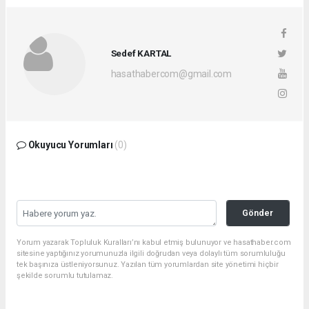
Sedef KARTAL
hasathabercom@gmail.com
Okuyucu Yorumları
(0)
Gönder
Yorum yazarak Topluluk Kuralları’nı kabul etmiş bulunuyor ve hasathaber.com
sitesine yaptığınız yorumunuzla ilgili doğrudan veya dolaylı tüm sorumluluğu
tek başınıza üstleniyorsunuz. Yazılan tüm yorumlardan site yönetimi hiçbir
şekilde sorumlu tutulamaz.