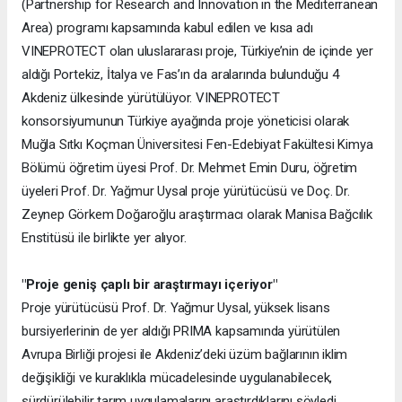
(Partnership for Research and Innovation in the Mediterranean
Area) programı kapsamında kabul edilen ve kısa adı
VINEPROTECT olan uluslararası proje, Türkiye’nin de içinde yer
aldığı Portekiz, İtalya ve Fas’ın da aralarında bulunduğu 4
Akdeniz ülkesinde yürütülüyor. VINEPROTECT
konsorsiyumunun Türkiye ayağında proje yöneticisi olarak
Muğla Sıtkı Koçman Üniversitesi Fen-Edebiyat Fakültesi Kimya
Bölümü öğretim üyesi Prof. Dr. Mehmet Emin Duru, öğretim
üyeleri Prof. Dr. Yağmur Uysal proje yürütücüsü ve Doç. Dr.
Zeynep Görkem Doğaroğlu araştırmacı olarak Manisa Bağcılık
Enstitüsü ile birlikte yer alıyor.
"Proje geniş çaplı bir araştırmayı içeriyor"
Proje yürütücüsü Prof. Dr. Yağmur Uysal, yüksek lisans
bursiyerlerinin de yer aldığı PRIMA kapsamında yürütülen
Avrupa Birliği projesi ile Akdeniz’deki üzüm bağlarının iklim
değişikliği ve kuraklıkla mücadelesinde uygulanabilecek,
sürdürülebilir tarım uygulamalarını araştırdıklarını söyledi.