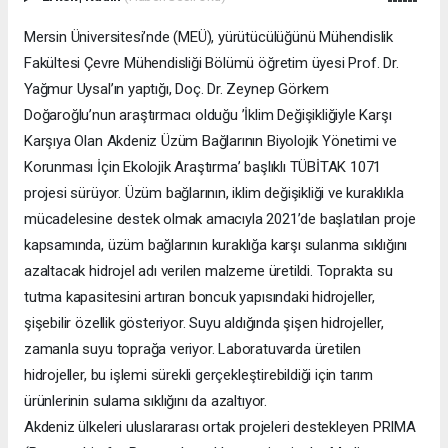
Mersin Üniversitesi’nde (MEÜ), yürütücülüğünü Mühendislik
Fakültesi Çevre Mühendisliği Bölümü öğretim üyesi Prof. Dr.
Yağmur Uysal’ın yaptığı, Doç. Dr. Zeynep Görkem
Doğaroğlu’nun araştırmacı olduğu ’İklim Değişikliğiyle Karşı
Karşıya Olan Akdeniz Üzüm Bağlarının Biyolojik Yönetimi ve
Korunması İçin Ekolojik Araştırma’ başlıklı TÜBİTAK 1071
projesi sürüyor. Üzüm bağlarının, iklim değişikliği ve kuraklıkla
mücadelesine destek olmak amacıyla 2021’de başlatılan proje
kapsamında, üzüm bağlarının kuraklığa karşı sulanma sıklığını
azaltacak hidrojel adı verilen malzeme üretildi. Toprakta su
tutma kapasitesini artıran boncuk yapısındaki hidrojeller,
şişebilir özellik gösteriyor. Suyu aldığında şişen hidrojeller,
zamanla suyu toprağa veriyor. Laboratuvarda üretilen
hidrojeller, bu işlemi sürekli gerçekleştirebildiği için tarım
ürünlerinin sulama sıklığını da azaltıyor.
Akdeniz ülkeleri uluslararası ortak projeleri destekleyen PRIMA