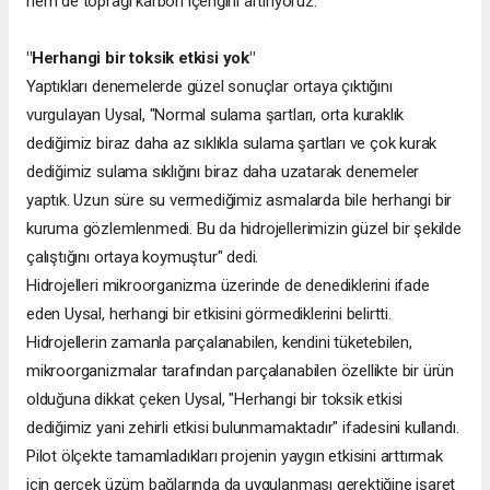
hem de toprağı karbon içeriğini artırıyoruz."
"Herhangi bir toksik etkisi yok"
Yaptıkları denemelerde güzel sonuçlar ortaya çıktığını
vurgulayan Uysal, "Normal sulama şartları, orta kuraklık
dediğimiz biraz daha az sıklıkla sulama şartları ve çok kurak
dediğimiz sulama sıklığını biraz daha uzatarak denemeler
yaptık. Uzun süre su vermediğimiz asmalarda bile herhangi bir
kuruma gözlemlenmedi. Bu da hidrojellerimizin güzel bir şekilde
çalıştığını ortaya koymuştur" dedi.
Hidrojelleri mikroorganizma üzerinde de denediklerini ifade
eden Uysal, herhangi bir etkisini görmediklerini belirtti.
Hidrojellerin zamanla parçalanabilen, kendini tüketebilen,
mikroorganizmalar tarafından parçalanabilen özellikte bir ürün
olduğuna dikkat çeken Uysal, "Herhangi bir toksik etkisi
dediğimiz yani zehirli etkisi bulunmamaktadır" ifadesini kullandı.
Pilot ölçekte tamamladıkları projenin yaygın etkisini arttırmak
için gerçek üzüm bağlarında da uygulanması gerektiğine işaret