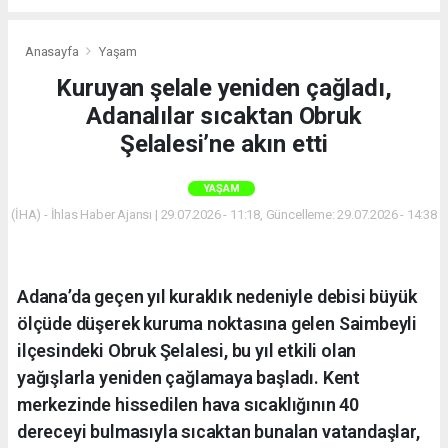
Anasayfa
Yaşam
Kuruyan şelale yeniden çağladı,
Adanalılar sıcaktan Obruk
Şelalesi’ne akın etti
YAŞAM
(İHA) - İhlas Haber Ajansı | 29.07.2026 - 11:18, Güncelleme: 29.07.2026 - 14:38
Adana’da geçen yıl kuraklık nedeniyle debisi büyük
ölçüde düşerek kuruma noktasına gelen Saimbeyli
ilçesindeki Obruk Şelalesi, bu yıl etkili olan
yağışlarla yeniden çağlamaya başladı. Kent
merkezinde hissedilen hava sıcaklığının 40
dereceyi bulmasıyla sıcaktan bunalan vatandaşlar,