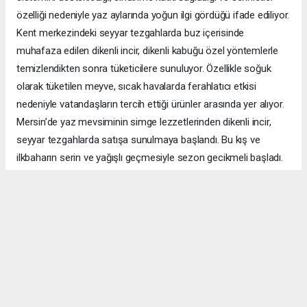
özelliği nedeniyle yaz aylarında yoğun ilgi gördüğü ifade ediliyor.
Kent merkezindeki seyyar tezgahlarda buz içerisinde
muhafaza edilen dikenli incir, dikenli kabuğu özel yöntemlerle
temizlendikten sonra tüketicilere sunuluyor. Özellikle soğuk
olarak tüketilen meyve, sıcak havalarda ferahlatıcı etkisi
nedeniyle vatandaşların tercih ettiği ürünler arasında yer alıyor.
Mersin’de yaz mevsiminin simge lezzetlerinden dikenli incir,
seyyar tezgahlarda satışa sunulmaya başlandı. Bu kış ve
ilkbaharın serin ve yağışlı geçmesiyle sezon gecikmeli başladı.
Yeni yeni olgunlaşan dikenli incirin ağustos ayında daha yoğun
olarak piyasada yer alması bekleniyor.
"Sezon yaklaşık bir hafta önce başladı"
Kent merkezinde seyyar tezgahta satış yapan Doğan Güneş,
bu yıl sezonun hava şartları nedeniyle geç açıldığını belirterek,
"Bu sene hava serin gittiği için geç başladı. Yaklaşık bir haftadır
sezonu açmışız. Açılışı tanesi 20 liradan yaptık. Hava çok sıcak