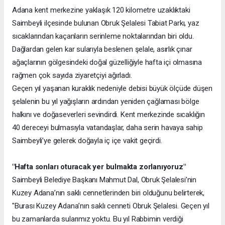
Adana kent merkezine yaklaşık 120 kilometre uzaklıktaki
Saimbeyli ilçesinde bulunan Obruk Şelalesi Tabiat Parkı, yaz
sıcaklarından kaçanların serinleme noktalarından biri oldu.
Dağlardan gelen kar sularıyla beslenen şelale, asırlık çınar
ağaçlarının gölgesindeki doğal güzelliğiyle hafta içi olmasına
rağmen çok sayıda ziyaretçiyi ağırladı.
Geçen yıl yaşanan kuraklık nedeniyle debisi büyük ölçüde düşen
şelalenin bu yıl yağışların ardından yeniden çağlaması bölge
halkını ve doğaseverleri sevindirdi. Kent merkezinde sıcaklığın
40 dereceyi bulmasıyla vatandaşlar, daha serin havaya sahip
Saimbeyli’ye gelerek doğayla iç içe vakit geçirdi.
"Hafta sonları oturacak yer bulmakta zorlanıyoruz"
Saimbeyli Belediye Başkanı Mahmut Dal, Obruk Şelalesi’nin
Kuzey Adana’nın saklı cennetlerinden biri olduğunu belirterek,
"Burası Kuzey Adana’nın saklı cenneti Obruk Şelalesi. Geçen yıl
bu zamanlarda sularımız yoktu. Bu yıl Rabbimin verdiği