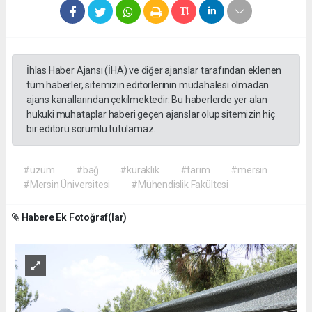
İhlas Haber Ajansı (İHA) ve diğer ajanslar tarafından eklenen
tüm haberler, sitemizin editörlerinin müdahalesi olmadan
ajans kanallarından çekilmektedir. Bu haberlerde yer alan
hukuki muhataplar haberi geçen ajanslar olup sitemizin hiç
bir editörü sorumlu tutulamaz.
#üzüm
#bağ
#kuraklık
#tarım
#mersin
#Mersin Üniversitesi
#Mühendislik Fakültesi
Habere Ek Fotoğraf(lar)