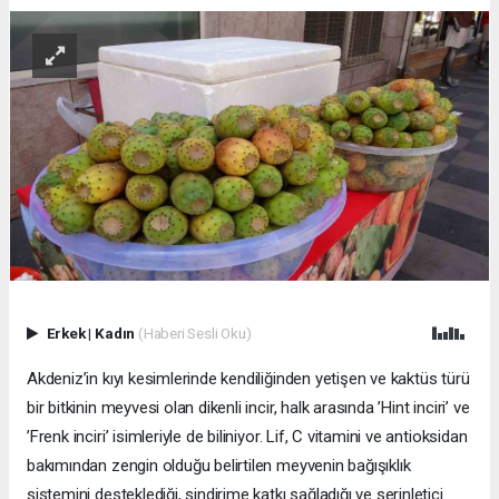
Erkek
|
Kadın
(Haberi Sesli Oku)
Akdeniz’in kıyı kesimlerinde kendiliğinden yetişen ve kaktüs türü
bir bitkinin meyvesi olan dikenli incir, halk arasında ’Hint inciri’ ve
’Frenk inciri’ isimleriyle de biliniyor. Lif, C vitamini ve antioksidan
bakımından zengin olduğu belirtilen meyvenin bağışıklık
sistemini desteklediği, sindirime katkı sağladığı ve serinletici