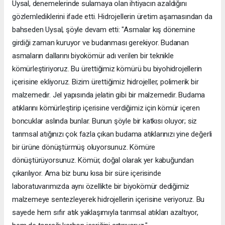
Uysal, denemelerinde sulamaya olan ihtiyacın azaldığını
gözlemlediklerini ifade etti. Hidrojellerin üretim aşamasından da
bahseden Uysal, şöyle devam etti: "Asmalar kış dönemine
girdiği zaman kuruyor ve budanması gerekiyor. Budanan
asmaların dallarını biyokömür adı verilen bir teknikle
kömürleştiriyoruz. Bu ürettiğimiz kömürü bu biyohidrojellerin
içerisine ekliyoruz. Bizim ürettiğimiz hidrojeller, polimerik bir
malzemedir. Jel yapısında jelatin gibi bir malzemedir. Budama
atıklarını kömürleştirip içerisine verdiğimiz için kömür içeren
boncuklar aslında bunlar. Bunun şöyle bir katkısı oluyor; siz
tarımsal atığınızı çok fazla çıkan budama atıklarınızı yine değerli
bir ürüne dönüştürmüş oluyorsunuz. Kömüre
dönüştürüyorsunuz. Kömür, doğal olarak yer kabuğundan
çıkarılıyor. Ama biz bunu kısa bir süre içerisinde
laboratuvarımızda aynı özellikte bir biyokömür dediğimiz
malzemeye sentezleyerek hidrojellerin içerisine veriyoruz. Bu
sayede hem sıfır atık yaklaşımıyla tarımsal atıkları azaltıyor,