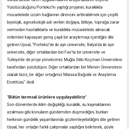
Yürütücülüğünü Portekiz’in yaptığı projenin, kuraklıkla
mücadelede üzüm bağlarının direncini arttırabilmek için çeşitli
biyolojik, agroekolojik adı verilen doğaya, bitkiye, toprağa zarar
vermeden hastalıklarla ve kuraklıkla mücadelede alınacak
önlemleri kapsayan geniş çaplı bir araştırmayı içerdiğini dile
getiren Uysal, "Portekiz’de iki ayrı üniversite, İtalya’da iki ayrı
üniversite, diğer ortaklardan biri Fas’ta bir üniversite ve
Türkiye’de de proje yöneticimiz Muğla Sıtkı Koçman Üniversitesi
tarafından yürütülüyor. Diğer ortaklardan biri Mersin Üniversitesi
olarak biziz, bir diğer ortağımız Manisa Bağcılık ve Araştırma
Enstitüsü" dedi.
"Bütün tarımsal ürünlere uygulayabiliriz"
Son dönemlerde iklim değişikliği, kuraklık, su kaynaklarının
azalması gibi konuların gündemden düşmediğini, bunları
herkesin gündelik yaşamlarında gözlemleyebildiğini dile getiren
Uysal, her ortağın farklı çalışmalar yaptığını belirterek, şöyle