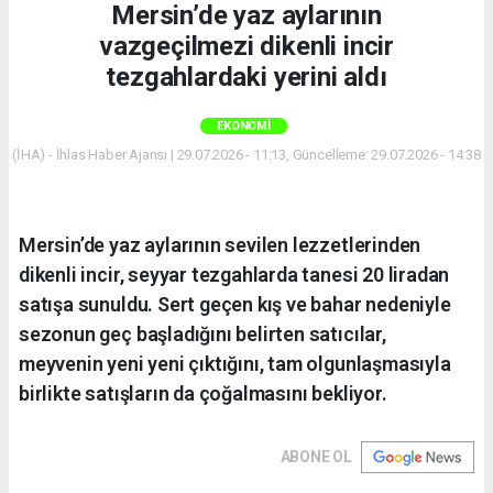
Mersin’de yaz aylarının
vazgeçilmezi dikenli incir
tezgahlardaki yerini aldı
EKONOMI
(İHA) - İhlas Haber Ajansı | 29.07.2026 - 11:13, Güncelleme: 29.07.2026 - 14:38
Mersin’de yaz aylarının sevilen lezzetlerinden
dikenli incir, seyyar tezgahlarda tanesi 20 liradan
satışa sunuldu. Sert geçen kış ve bahar nedeniyle
sezonun geç başladığını belirten satıcılar,
meyvenin yeni yeni çıktığını, tam olgunlaşmasıyla
birlikte satışların da çoğalmasını bekliyor.
ABONE OL