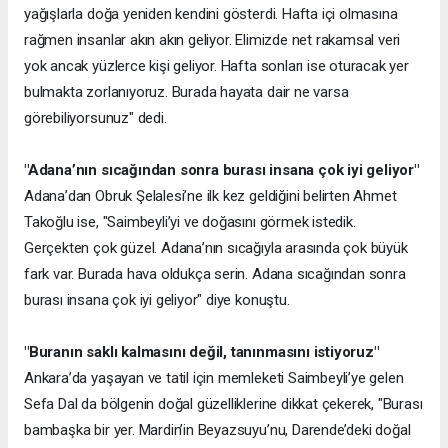
yağışlarla doğa yeniden kendini gösterdi. Hafta içi olmasına
rağmen insanlar akın akın geliyor. Elimizde net rakamsal veri
yok ancak yüzlerce kişi geliyor. Hafta sonları ise oturacak yer
bulmakta zorlanıyoruz. Burada hayata dair ne varsa
görebiliyorsunuz" dedi.
"Adana’nın sıcağından sonra burası insana çok iyi geliyor"
Adana’dan Obruk Şelalesi’ne ilk kez geldiğini belirten Ahmet
Takoğlu ise, "Saimbeyli’yi ve doğasını görmek istedik.
Gerçekten çok güzel. Adana’nın sıcağıyla arasında çok büyük
fark var. Burada hava oldukça serin. Adana sıcağından sonra
burası insana çok iyi geliyor" diye konuştu.
"Buranın saklı kalmasını değil, tanınmasını istiyoruz"
Ankara’da yaşayan ve tatil için memleketi Saimbeyli’ye gelen
Sefa Dal da bölgenin doğal güzelliklerine dikkat çekerek, "Burası
bambaşka bir yer. Mardin’in Beyazsuyu’nu, Darende’deki doğal