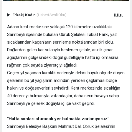
Erkek
|
Kadın
(Haberi Sesli Oku)
Adana kent merkezine yaklaşık 120 kilometre uzaklıktaki
Saimbeyli ilçesinde bulunan Obruk Şelalesi Tabiat Parkı, yaz
sıcaklarından kaçanların serinleme noktalarından biri oldu.
Dağlardan gelen kar sularıyla beslenen şelale, asırlık çınar
ağaçlarının gölgesindeki doğal güzelliğiyle hafta içi olmasına
rağmen çok sayıda ziyaretçiyi ağırladı.
Geçen yıl yaşanan kuraklık nedeniyle debisi büyük ölçüde düşen
şelalenin bu yıl yağışların ardından yeniden çağlaması bölge
halkını ve doğaseverleri sevindirdi. Kent merkezinde sıcaklığın
40 dereceyi bulmasıyla vatandaşlar, daha serin havaya sahip
Saimbeyli’ye gelerek doğayla iç içe vakit geçirdi.
"Hafta sonları oturacak yer bulmakta zorlanıyoruz"
Saimbeyli Belediye Başkanı Mahmut Dal, Obruk Şelalesi’nin