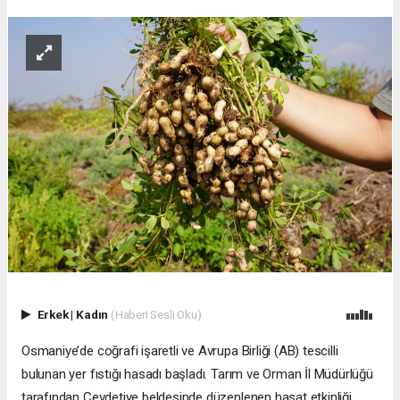
Erkek
|
Kadın
(Haberi Sesli Oku)
Osmaniye’de coğrafi işaretli ve Avrupa Birliği (AB) tescilli
bulunan yer fıstığı hasadı başladı. Tarım ve Orman İl Müdürlüğü
tarafından Cevdetiye beldesinde düzenlenen hasat etkinliği