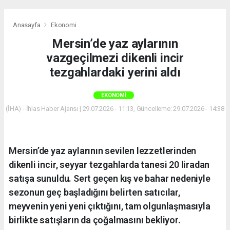
Anasayfa
Ekonomi
Mersin’de yaz aylarının
vazgeçilmezi dikenli incir
tezgahlardaki yerini aldı
EKONOMI
(İHA) - İhlas Haber Ajansı | 29.07.2026 - 11:13, Güncelleme: 29.07.2026 - 14:38
Mersin’de yaz aylarının sevilen lezzetlerinden
dikenli incir, seyyar tezgahlarda tanesi 20 liradan
satışa sunuldu. Sert geçen kış ve bahar nedeniyle
sezonun geç başladığını belirten satıcılar,
meyvenin yeni yeni çıktığını, tam olgunlaşmasıyla
birlikte satışların da çoğalmasını bekliyor.