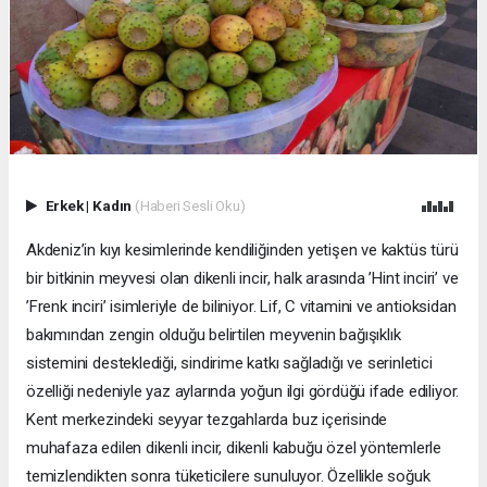
Erkek
|
Kadın
(Haberi Sesli Oku)
Akdeniz’in kıyı kesimlerinde kendiliğinden yetişen ve kaktüs türü
bir bitkinin meyvesi olan dikenli incir, halk arasında ’Hint inciri’ ve
’Frenk inciri’ isimleriyle de biliniyor. Lif, C vitamini ve antioksidan
bakımından zengin olduğu belirtilen meyvenin bağışıklık
sistemini desteklediği, sindirime katkı sağladığı ve serinletici
özelliği nedeniyle yaz aylarında yoğun ilgi gördüğü ifade ediliyor.
Kent merkezindeki seyyar tezgahlarda buz içerisinde
muhafaza edilen dikenli incir, dikenli kabuğu özel yöntemlerle
temizlendikten sonra tüketicilere sunuluyor. Özellikle soğuk