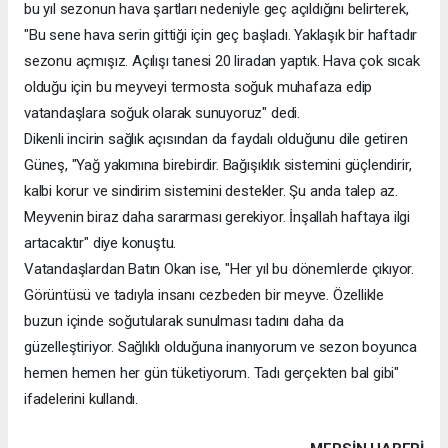
bu yıl sezonun hava şartları nedeniyle geç açıldığını belirterek,
"Bu sene hava serin gittiği için geç başladı. Yaklaşık bir haftadır
sezonu açmışız. Açılışı tanesi 20 liradan yaptık. Hava çok sıcak
olduğu için bu meyveyi termosta soğuk muhafaza edip
vatandaşlara soğuk olarak sunuyoruz" dedi.
Dikenli incirin sağlık açısından da faydalı olduğunu dile getiren
Güneş, "Yağ yakımına birebirdir. Bağışıklık sistemini güçlendirir,
kalbi korur ve sindirim sistemini destekler. Şu anda talep az.
Meyvenin biraz daha sararması gerekiyor. İnşallah haftaya ilgi
artacaktır" diye konuştu.
Vatandaşlardan Batın Okan ise, "Her yıl bu dönemlerde çıkıyor.
Görüntüsü ve tadıyla insanı cezbeden bir meyve. Özellikle
buzun içinde soğutularak sunulması tadını daha da
güzelleştiriyor. Sağlıklı olduğuna inanıyorum ve sezon boyunca
hemen hemen her gün tüketiyorum. Tadı gerçekten bal gibi"
ifadelerini kullandı.