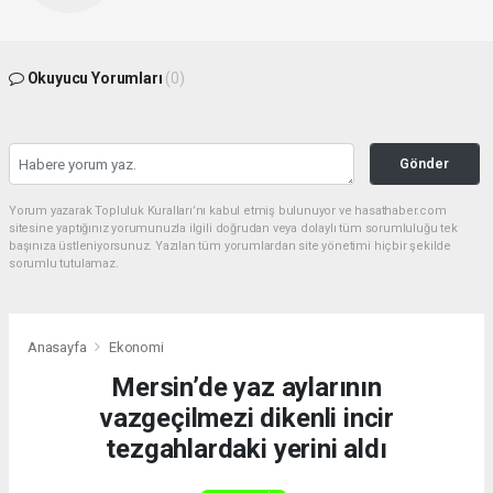
Okuyucu Yorumları
(0)
Gönder
Yorum yazarak Topluluk Kuralları’nı kabul etmiş bulunuyor ve hasathaber.com
sitesine yaptığınız yorumunuzla ilgili doğrudan veya dolaylı tüm sorumluluğu tek
başınıza üstleniyorsunuz. Yazılan tüm yorumlardan site yönetimi hiçbir şekilde
sorumlu tutulamaz.
Anasayfa
Ekonomi
Mersin’de yaz aylarının
vazgeçilmezi dikenli incir
tezgahlardaki yerini aldı