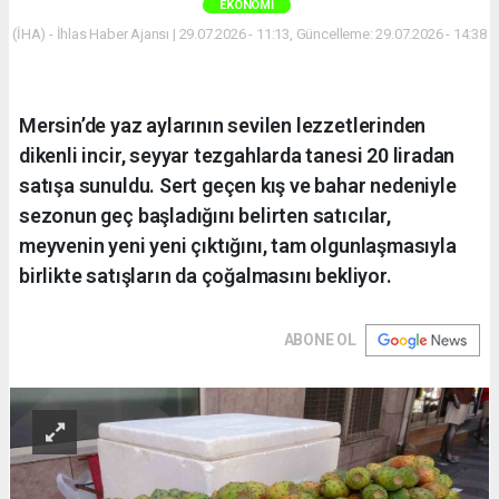
EKONOMI
(İHA) - İhlas Haber Ajansı | 29.07.2026 - 11:13, Güncelleme: 29.07.2026 - 14:38
Mersin’de yaz aylarının sevilen lezzetlerinden
dikenli incir, seyyar tezgahlarda tanesi 20 liradan
satışa sunuldu. Sert geçen kış ve bahar nedeniyle
sezonun geç başladığını belirten satıcılar,
meyvenin yeni yeni çıktığını, tam olgunlaşmasıyla
birlikte satışların da çoğalmasını bekliyor.
ABONE OL