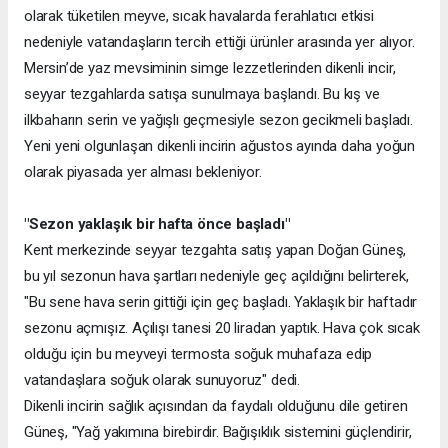
olarak tüketilen meyve, sıcak havalarda ferahlatıcı etkisi
nedeniyle vatandaşların tercih ettiği ürünler arasında yer alıyor.
Mersin’de yaz mevsiminin simge lezzetlerinden dikenli incir,
seyyar tezgahlarda satışa sunulmaya başlandı. Bu kış ve
ilkbaharın serin ve yağışlı geçmesiyle sezon gecikmeli başladı.
Yeni yeni olgunlaşan dikenli incirin ağustos ayında daha yoğun
olarak piyasada yer alması bekleniyor.
"Sezon yaklaşık bir hafta önce başladı"
Kent merkezinde seyyar tezgahta satış yapan Doğan Güneş,
bu yıl sezonun hava şartları nedeniyle geç açıldığını belirterek,
"Bu sene hava serin gittiği için geç başladı. Yaklaşık bir haftadır
sezonu açmışız. Açılışı tanesi 20 liradan yaptık. Hava çok sıcak
olduğu için bu meyveyi termosta soğuk muhafaza edip
vatandaşlara soğuk olarak sunuyoruz" dedi.
Dikenli incirin sağlık açısından da faydalı olduğunu dile getiren
Güneş, "Yağ yakımına birebirdir. Bağışıklık sistemini güçlendirir,