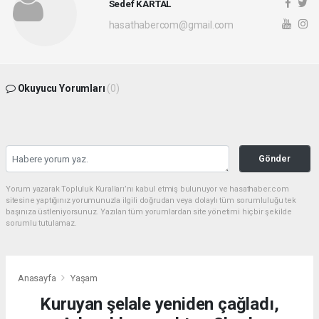
Sedef KARTAL
hasathabercom@gmail.com
Okuyucu Yorumları
(0)
Gönder
Yorum yazarak Topluluk Kuralları’nı kabul etmiş bulunuyor ve hasathaber.com
sitesine yaptığınız yorumunuzla ilgili doğrudan veya dolaylı tüm sorumluluğu tek
başınıza üstleniyorsunuz. Yazılan tüm yorumlardan site yönetimi hiçbir şekilde
sorumlu tutulamaz.
Anasayfa
Yaşam
Kuruyan şelale yeniden çağladı,