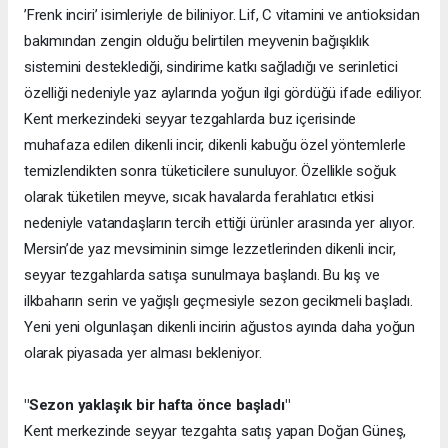
’Frenk inciri’ isimleriyle de biliniyor. Lif, C vitamini ve antioksidan
bakımından zengin olduğu belirtilen meyvenin bağışıklık
sistemini desteklediği, sindirime katkı sağladığı ve serinletici
özelliği nedeniyle yaz aylarında yoğun ilgi gördüğü ifade ediliyor.
Kent merkezindeki seyyar tezgahlarda buz içerisinde
muhafaza edilen dikenli incir, dikenli kabuğu özel yöntemlerle
temizlendikten sonra tüketicilere sunuluyor. Özellikle soğuk
olarak tüketilen meyve, sıcak havalarda ferahlatıcı etkisi
nedeniyle vatandaşların tercih ettiği ürünler arasında yer alıyor.
Mersin’de yaz mevsiminin simge lezzetlerinden dikenli incir,
seyyar tezgahlarda satışa sunulmaya başlandı. Bu kış ve
ilkbaharın serin ve yağışlı geçmesiyle sezon gecikmeli başladı.
Yeni yeni olgunlaşan dikenli incirin ağustos ayında daha yoğun
olarak piyasada yer alması bekleniyor.
"Sezon yaklaşık bir hafta önce başladı"
Kent merkezinde seyyar tezgahta satış yapan Doğan Güneş,