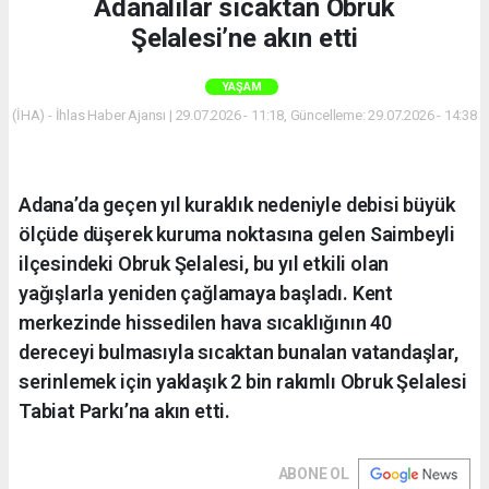
Adanalılar sıcaktan Obruk
Şelalesi’ne akın etti
YAŞAM
(İHA) - İhlas Haber Ajansı | 29.07.2026 - 11:18, Güncelleme: 29.07.2026 - 14:38
Adana’da geçen yıl kuraklık nedeniyle debisi büyük
ölçüde düşerek kuruma noktasına gelen Saimbeyli
ilçesindeki Obruk Şelalesi, bu yıl etkili olan
yağışlarla yeniden çağlamaya başladı. Kent
merkezinde hissedilen hava sıcaklığının 40
dereceyi bulmasıyla sıcaktan bunalan vatandaşlar,
serinlemek için yaklaşık 2 bin rakımlı Obruk Şelalesi
Tabiat Parkı’na akın etti.
ABONE OL