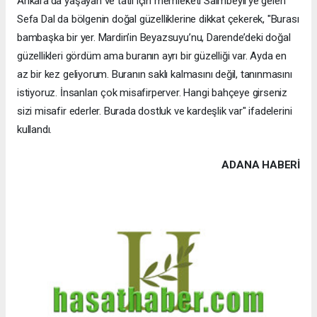
Ankara’da yaşayan ve tatil için memleketi Saimbeyli’ye gelen
Sefa Dal da bölgenin doğal güzelliklerine dikkat çekerek, "Burası
bambaşka bir yer. Mardin’in Beyazsuyu’nu, Darende’deki doğal
güzellikleri gördüm ama buranın ayrı bir güzelliği var. Ayda en
az bir kez geliyorum. Buranın saklı kalmasını değil, tanınmasını
istiyoruz. İnsanları çok misafirperver. Hangi bahçeye girseniz
sizi misafir ederler. Burada dostluk ve kardeşlik var" ifadelerini
kullandı.
ADANA HABERİ