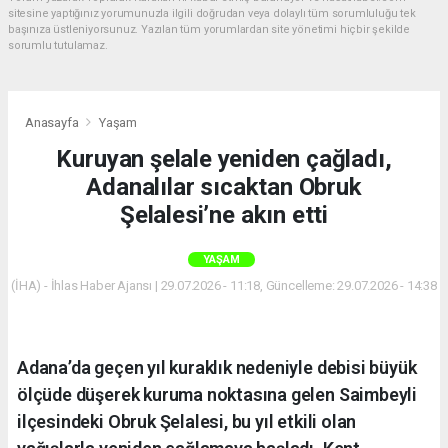
sitesine yaptığınız yorumunuzla ilgili doğrudan veya dolaylı tüm sorumluluğu tek
başınıza üstleniyorsunuz. Yazılan tüm yorumlardan site yönetimi hiçbir şekilde
sorumlu tutulamaz.
Anasayfa
Yaşam
Kuruyan şelale yeniden çağladı,
Adanalılar sıcaktan Obruk
Şelalesi’ne akın etti
YAŞAM
(İHA) - İhlas Haber Ajansı | 29.07.2026 - 11:18, Güncelleme: 29.07.2026 - 14:38
Adana’da geçen yıl kuraklık nedeniyle debisi büyük
ölçüde düşerek kuruma noktasına gelen Saimbeyli
ilçesindeki Obruk Şelalesi, bu yıl etkili olan