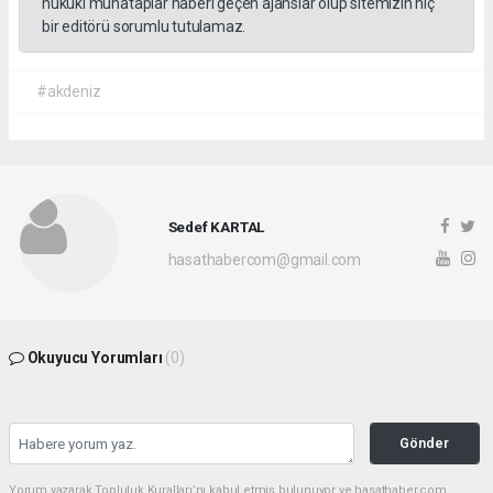
hukuki muhataplar haberi geçen ajanslar olup sitemizin hiç
bir editörü sorumlu tutulamaz.
#akdeniz
Sedef KARTAL
hasathabercom@gmail.com
Okuyucu Yorumları
(0)
Gönder
Yorum yazarak Topluluk Kuralları’nı kabul etmiş bulunuyor ve hasathaber.com