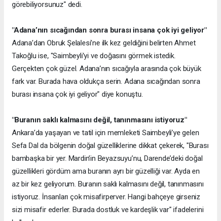
görebiliyorsunuz" dedi.
"Adana’nın sıcağından sonra burası insana çok iyi geliyor"
Adana’dan Obruk Şelalesi’ne ilk kez geldiğini belirten Ahmet
Takoğlu ise, "Saimbeyli’yi ve doğasını görmek istedik.
Gerçekten çok güzel. Adana’nın sıcağıyla arasında çok büyük
fark var. Burada hava oldukça serin. Adana sıcağından sonra
burası insana çok iyi geliyor" diye konuştu.
"Buranın saklı kalmasını değil, tanınmasını istiyoruz"
Ankara’da yaşayan ve tatil için memleketi Saimbeyli’ye gelen
Sefa Dal da bölgenin doğal güzelliklerine dikkat çekerek, "Burası
bambaşka bir yer. Mardin’in Beyazsuyu’nu, Darende’deki doğal
güzellikleri gördüm ama buranın ayrı bir güzelliği var. Ayda en
az bir kez geliyorum. Buranın saklı kalmasını değil, tanınmasını
istiyoruz. İnsanları çok misafirperver. Hangi bahçeye girseniz
sizi misafir ederler. Burada dostluk ve kardeşlik var" ifadelerini