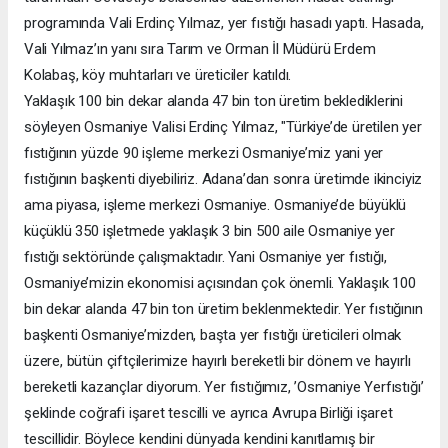
programında Vali Erdinç Yılmaz, yer fıstığı hasadı yaptı. Hasada,
Vali Yılmaz’ın yanı sıra Tarım ve Orman İl Müdürü Erdem
Kolabaş, köy muhtarları ve üreticiler katıldı.
Yaklaşık 100 bin dekar alanda 47 bin ton üretim beklediklerini
söyleyen Osmaniye Valisi Erdinç Yılmaz, "Türkiye’de üretilen yer
fıstığının yüzde 90 işleme merkezi Osmaniye’miz yani yer
fıstığının başkenti diyebiliriz. Adana’dan sonra üretimde ikinciyiz
ama piyasa, işleme merkezi Osmaniye. Osmaniye’de büyüklü
küçüklü 350 işletmede yaklaşık 3 bin 500 aile Osmaniye yer
fıstığı sektöründe çalışmaktadır. Yani Osmaniye yer fıstığı,
Osmaniye’mizin ekonomisi açısından çok önemli. Yaklaşık 100
bin dekar alanda 47 bin ton üretim beklenmektedir. Yer fıstığının
başkenti Osmaniye’mizden, başta yer fıstığı üreticileri olmak
üzere, bütün çiftçilerimize hayırlı bereketli bir dönem ve hayırlı
bereketli kazançlar diyorum. Yer fıstığımız, ’Osmaniye Yerfıstığı’
şeklinde coğrafi işaret tescilli ve ayrıca Avrupa Birliği işaret
tescillidir. Böylece kendini dünyada kendini kanıtlamış bir