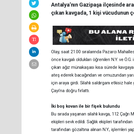
Antalya’nın Gazipaşa ilçesinde ara
çıkan kavgada, 1 kişi vücudunun çe
Olay, saat 21.00 sıralarında Pazarcı Mahalle
önce kavgalı oldukları öğrenilen N.Y. ve Ö.G. i
çıkan ağız münakaşası kısa sürede kavgaya dön
ateş ederek bacağından ve omuzundan yaralad
için araya girdi. Silahlı saldırganı etkisiz hal
Çayı’na doğru fırlattı.
İki boş kovan ile bir fişek bulundu
Bu sırada yaşanan silahlı kavga, 112 Çağrı Mer
ekipleri sevk edildi. Sağlık ekipleri tarafından
tarafından gözaltına alınan N.Y., işlemleri 