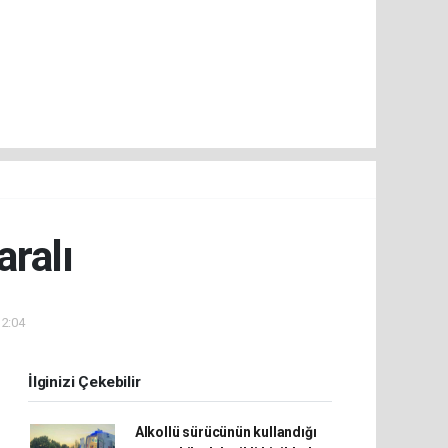
aralı
12:04
İlginizi Çekebilir
Alkollü sürücünün kullandığı