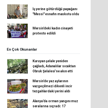
İş yerine götürdüğü papağanı
"Messi" esnafın maskotu oldu
Mersin’deki kadın cinayeti
protesto edildi
En Çok Okunanlar
Kuruyan şelale yeniden
çağladı, Adanalılar sıcaktan
Obruk Şelalesi’ne akın etti
Mersin’de yaz aylarının
vazgeçilmezi dikenli incir
tezgahlardaki yerini aldı
Alanya’da orman yangını muz
seralarına sıçradı: 17