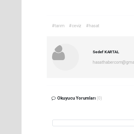
#tarım
#ceviz
#hasat
Sedef KARTAL
hasathabercom@gmai
Okuyucu Yorumları
(0)