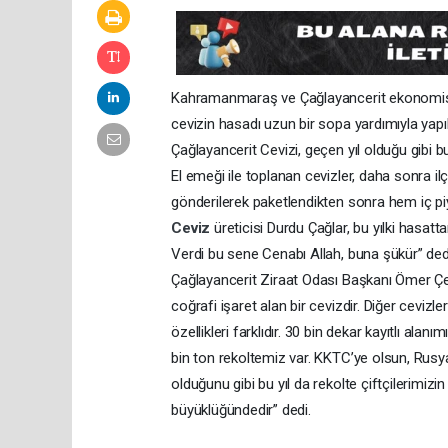
Kahramanmaraş ve Çağlayancerit ekonomisine s
cevizin hasadı uzun bir sopa yardımıyla yapıl
Çağlayancerit Cevizi, geçen yıl olduğu gibi bu
El emeği ile toplanan cevizler, daha sonra i
gönderilerek paketlendikten sonra hem iç pi
Ceviz
üreticisi Durdu Çağlar, bu yılki hasatta
Verdi bu sene Cenabı Allah, buna şükür” ded
Çağlayancerit Ziraat Odası Başkanı Ömer Çe
coğrafi işaret alan bir cevizdir. Diğer cevizl
özellikleri farklıdır. 30 bin dekar kayıtlı ala
bin ton rekoltemiz var. KKTC’ye olsun, Rusya,
olduğunu gibi bu yıl da rekolte çiftçilerimiz
büyüklüğündedir” dedi.