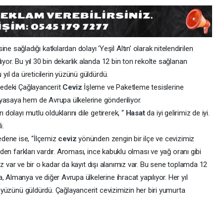
ağladığı katkılardan dolayı ‘Yeşil Altın’ olarak nitelendirilen
ıyor. Bu yıl 30 bin dekarlık alanda 12 bin ton rekolte sağlanan
 yıl da üreticilerin yüzünü güldürdü.
lçedeki Çağlayancerit
Ceviz
İşleme ve Paketleme tesislerine
yasaya hem de Avrupa ülkelerine gönderiliyor.
n dolayı mutlu olduklarını dile getirerek, “
Hasat
da iyi gelirimiz de iyi.
i.
dene ise, “İlçemiz
ceviz
yönünden zengin bir ilçe ve cevizimiz
erden farkları vardır. Aroması, ince kabuklu olması ve yağ oranı gibi
nımız var ve bir o kadar da kayıt dışı alanımız var. Bu sene toplamda 12
 Almanya ve diğer Avrupa ülkelerine ihracat yapılıyor. Her yıl
in yüzünü güldürdü. Çağlayancerit cevizimizin her biri yumurta