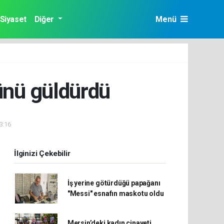
Siyaset
Diğer
Menü
zünü güldürdü
13:16
İlginizi Çekebilir
İş yerine götürdüğü papağanı
"Messi" esnafın maskotu oldu
Mersin’deki kadın cinayeti