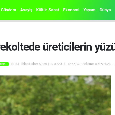
Gündem
Asayiş
Kültür-Sanat
Ekonomi
Yaşam
Dünya
’ rekoltede üreticilerin yü
(İHA) - İhlas Haber Ajansı | 09.09.2024 - 12:56, Güncelleme: 09.09.2024 - 
arım