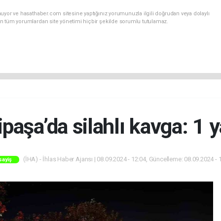
uyor ve hasathaber.com sitesine yaptığınız yorumunuzla ilgili doğrudan veya dolaylı
n tüm yorumlardan site yönetimi hiçbir şekilde sorumlu tutulamaz.
paşa’da silahlı kavga: 1 y
(İHA) - İhlas Haber Ajansı | 08.09.2024 - 12:04, Güncelleme: 08.09.2024 - 
sayiş