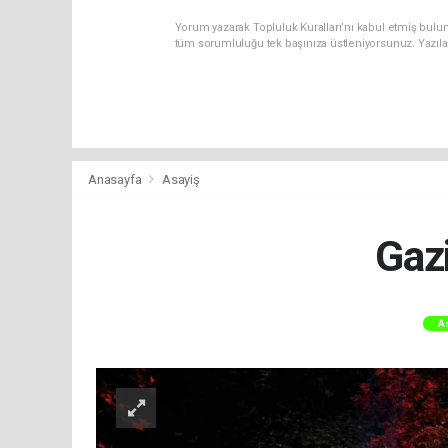
Yorum yazarak Topluluk Kuralları’nı kabul etmiş bulun
tüm sorumluluğu tek başınıza üstleniyorsunuz. Yazıla
Anasayfa
Asayiş
Gazi
A