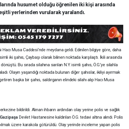
larında husumet olduğu öğrenilen iki kişi arasında
şitli yerlerinden vurularak yaralandı.
si Hacı Musa Caddesi’nde meydana geldi. Edinilen bilgiye göre, daha
simli iki şahıs, Çaybaşı olarak bilinen noktada karşılaştı. İkili arasında
üştü. Bu sırada silahına sarılan N.Y. isimli şahıs, Ö.G.’ye silahla
ı. Olayın yaşandığı noktada bulunan diğer şahıslar, ikiliyi ayırmak
e getiren başka bir şahıs, saldırganın elindeki silahı alıp Hacı Musa
kezine bildirildi. Alınan ihbarın ardından olay yerine polis ve sağlık
Gazipaşa
Devlet Hastanesine kaldırılan Ö.G. tedavi altına alındı. Polis
yapılmak üzere karakola götürüldü. Olay yerinde inceleme yapan polis