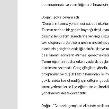
benimsenmesi ve verimliliğin artırılması için
Doğan, şöyle devam etti:
"Gençlerin tarıma yönelmesi sadece ekonomik
Tarımın sadece bir geçim kaynağı değil, ayn
girişimciler, üretim süreçlerine yenilikçi çö
teknolojileri, sürdürülebilir üretim modelleri,
alanlarda gençlerin etkinliği sektörü ileriye
bazı önemli adımların atılması gerekmektedi
Tarım
eğitiminin daha erken yaşlarda başl
artırılması önemlidir. Genç çiftçilere yöneli
programları ve düşük faizli finansman ile imkan
çok kırsalda lise olmadığı için çiftçiler çoc
kırsal yerleşimlerde lise eğitimi de verilmeli
yönelmesini destekleyecektir."
Doğan, "Gelecek, gençlerin ellerinde şekillene