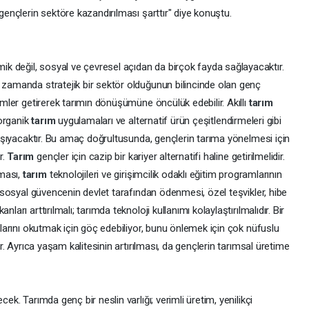
 gençlerin sektöre kazandırılması şarttır" diye konuştu.
 değil, sosyal ve çevresel açıdan da birçok fayda sağlayacaktır.
ı zamanda stratejik bir sektör olduğunun bilincinde olan genç
zümler getirerek tarımın dönüşümüne öncülük edebilir. Akıllı
tarım
 organik
tarım
uygulamaları ve alternatif ürün çeşitlendirmeleri gibi
 taşıyacaktır. Bu amaç doğrultusunda, gençlerin tarıma yönelmesi için
r.
Tarım
gençler için cazip bir kariyer alternatifi haline getirilmelidir.
aması,
tarım
teknolojileri ve girişimcilik odaklı eğitim programlarının
k, sosyal güvencenin devlet tarafından ödenmesi, özel teşvikler, hibe
ları arttırılmalı; tarımda teknoloji kullanımı kolaylaştırılmalıdır. Bir
uklarını okutmak için göç edebiliyor, bunu önlemek için çok nüfuslu
dir. Ayrıca yaşam kalitesinin artırılması, da gençlerin tarımsal üretime
cek. Tarımda genç bir neslin varlığı; verimli üretim, yenilikçi