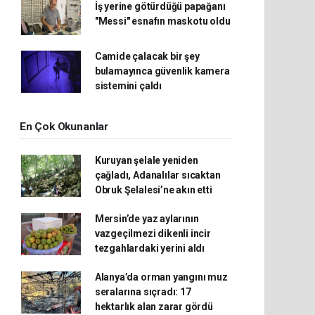
İş yerine götürdüğü papağanı
"Messi" esnafın maskotu oldu
Camide çalacak bir şey
bulamayınca güvenlik kamera
sistemini çaldı
En Çok Okunanlar
Kuruyan şelale yeniden
çağladı, Adanalılar sıcaktan
Obruk Şelalesi’ne akın etti
Mersin’de yaz aylarının
vazgeçilmezi dikenli incir
tezgahlardaki yerini aldı
Alanya’da orman yangını muz
seralarına sıçradı: 17
hektarlık alan zarar gördü