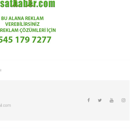
ı
l.com