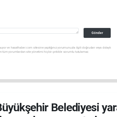
Gönder
uyor ve hasathaber.com sitesine yaptığınız yorumunuzla ilgili doğrudan veya dolaylı
n tüm yorumlardan site yönetimi hiçbir şekilde sorumlu tutulamaz.
üyükşehir Belediyesi yar