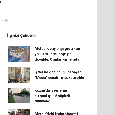
r
 14:39
İlginizi Çekebilir
Motosikletiyle işe giderken
yolu kesilerek sopayla
dövüldü: O anlar kamerada
İş yerine götürdüğü papağanı
"Messi" esnafın maskotu oldu
Kozan’da işyerlerini
kurşunlayan 5 şüpheli
tutuklandı
Mersin’deki kadın cinayeti