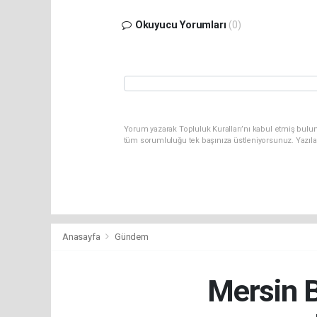
Okuyucu Yorumları
(0)
Yorum yazarak Topluluk Kuralları’nı kabul etmiş bulun
tüm sorumluluğu tek başınıza üstleniyorsunuz. Yazıla
Anasayfa
Gündem
Mersin B