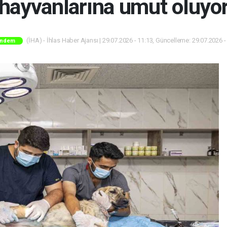
hayvanlarına umut oluyo
(İHA) - İhlas Haber Ajansı | 29.07.2026 - 11:13, Güncelleme: 29.07.2026 -
ndem