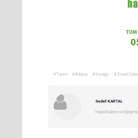
#Tarım
#Adana
#Yüreğir
#Ziraat Odas
Sedef KARTAL
hasathabercom@gmai