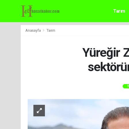
Tarım
Anasayfa
Tarım
Yüreğir 
sektörü
T