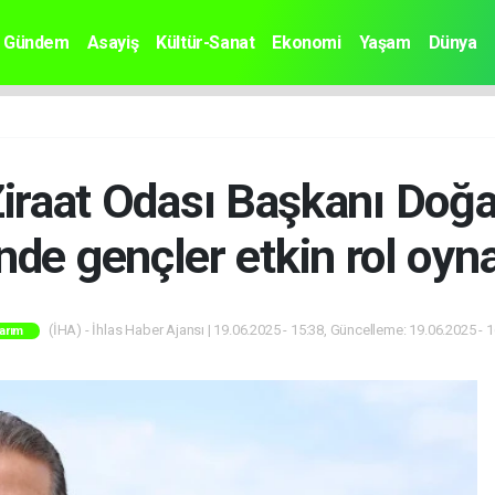
Gündem
Asayiş
Kültür-Sanat
Ekonomi
Yaşam
Dünya
Ziraat Odası Başkanı Doğa
nde gençler etkin rol oyna
(İHA) - İhlas Haber Ajansı | 19.06.2025 - 15:38, Güncelleme: 19.06.2025 - 
arım