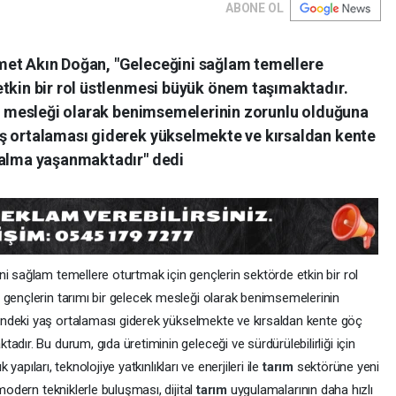
ABONE OL
met Akın Doğan, "Geleceğini sağlam temellere
etkin bir rol üstlenmesi büyük önem taşımaktadır.
cek mesleği olarak benimsemelerinin zorunlu olduğuna
ş ortalaması giderek yükselmekte ve kırsaldan kente
zalma yaşanmaktadır" dedi
i sağlam temellere oturtmak için gençlerin sektörde etkin bir rol
 gençlerin tarımı bir gelecek mesleği olarak benimsemelerinin
ndeki yaş ortalaması giderek yükselmekte ve kırsaldan kente göç
dır. Bu durum, gıda üretiminin geleceği ve sürdürülebilirliği için
 yapıları, teknolojiye yatkınlıkları ve enerjileri ile
tarım
sektörüne yeni
modern tekniklerle buluşması, dijital
tarım
uygulamalarının daha hızlı