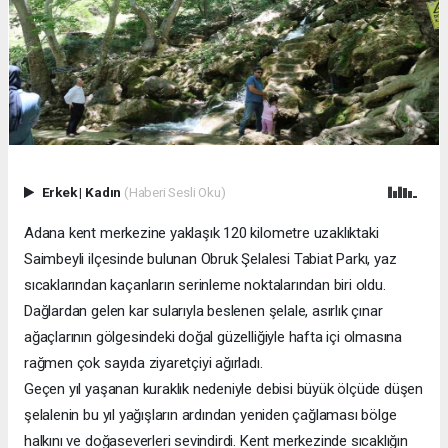
Erkek
|
Kadın
(Haberi Sesli Oku)
Adana kent merkezine yaklaşık 120 kilometre uzaklıktaki
Saimbeyli ilçesinde bulunan Obruk Şelalesi Tabiat Parkı, yaz
sıcaklarından kaçanların serinleme noktalarından biri oldu.
Dağlardan gelen kar sularıyla beslenen şelale, asırlık çınar
ağaçlarının gölgesindeki doğal güzelliğiyle hafta içi olmasına
rağmen çok sayıda ziyaretçiyi ağırladı.
Geçen yıl yaşanan kuraklık nedeniyle debisi büyük ölçüde düşen
şelalenin bu yıl yağışların ardından yeniden çağlaması bölge
halkını ve doğaseverleri sevindirdi. Kent merkezinde sıcaklığın