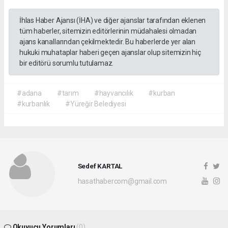
İhlas Haber Ajansı (İHA) ve diğer ajanslar tarafından eklenen
tüm haberler, sitemizin editörlerinin müdahalesi olmadan
ajans kanallarından çekilmektedir. Bu haberlerde yer alan
hukuki muhataplar haberi geçen ajanslar olup sitemizin hiç
bir editörü sorumlu tutulamaz.
#adana
#tarım
#hayvancılık
#kurban
#kurbanlık
#Yüreğir Belediyesi
Sedef KARTAL
hasathabercom@gmail.com
Okuyucu Yorumları
(0)