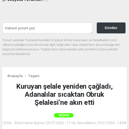
Gönder
Yorum yazarak Topluluk Kuralları’nı kabul etmiş bulunuyor ve hasathaber.com
sitesine yaptığınız yorumunuzla ilgili doğrudan veya dolaylı tüm sorumluluğu tek
başınıza üstleniyorsunuz. Yazılan tüm yorumlardan site yönetimi hiçbir şekilde
sorumlu tutulamaz.
Anasayfa
Yaşam
Kuruyan şelale yeniden çağladı,
Adanalılar sıcaktan Obruk
Şelalesi’ne akın etti
YAŞAM
(İHA) - İhlas Haber Ajansı | 29.07.2026 - 11:18, Güncelleme: 29.07.2026 - 14:38