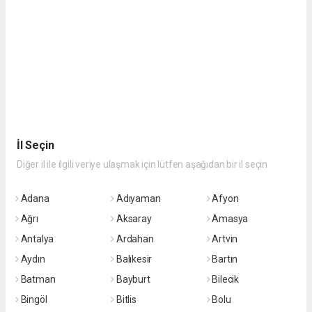
İl Seçin
Diğer il ile ilgili veriye ulaşmak için lütfen aşağıdan bir il seçin
Adana
Adıyaman
Afyon
Ağrı
Aksaray
Amasya
Antalya
Ardahan
Artvin
Aydın
Balıkesir
Bartın
Batman
Bayburt
Bilecik
Bingöl
Bitlis
Bolu