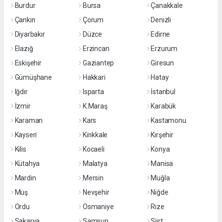
Burdur
Bursa
Çanakkale
Çankırı
Çorum
Denizli
Diyarbakır
Düzce
Edirne
Elazığ
Erzincan
Erzurum
Eskişehir
Gaziantep
Giresun
Gümüşhane
Hakkari
Hatay
Iğdır
Isparta
İstanbul
İzmir
K.Maraş
Karabük
Karaman
Kars
Kastamonu
Kayseri
Kırıkkale
Kırşehir
Kilis
Kocaeli
Konya
Kütahya
Malatya
Manisa
Mardin
Mersin
Muğla
Muş
Nevşehir
Niğde
Ordu
Osmaniye
Rize
Sakarya
Samsun
Siirt